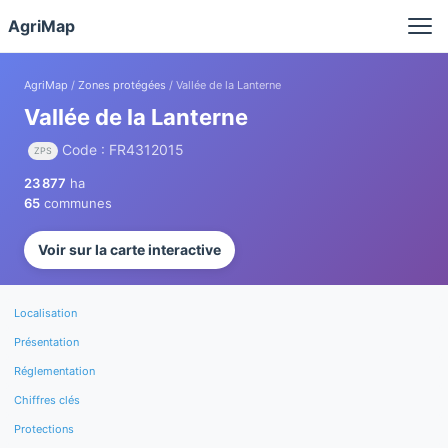
Panneau de gestion des cookies
AgriMap
AgriMap
/
Zones protégées
/ Vallée de la Lanterne
Vallée de la Lanterne
Code : FR4312015
ZPS
23 877
ha
65
communes
Voir sur la carte interactive
Localisation
Présentation
Réglementation
Chiffres clés
Protections