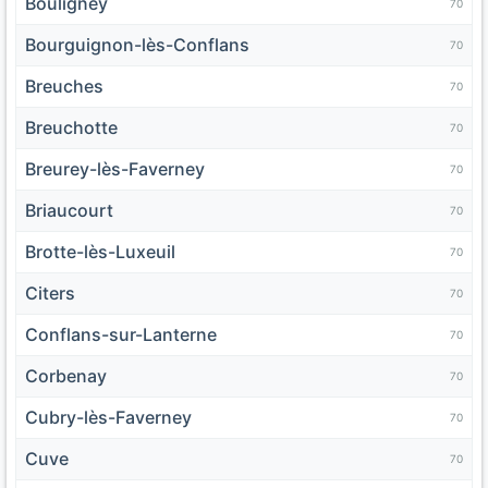
Bouligney
70
Bourguignon-lès-Conflans
70
Breuches
70
Breuchotte
70
Breurey-lès-Faverney
70
Briaucourt
70
Brotte-lès-Luxeuil
70
Citers
70
Conflans-sur-Lanterne
70
Corbenay
70
Cubry-lès-Faverney
70
Cuve
70