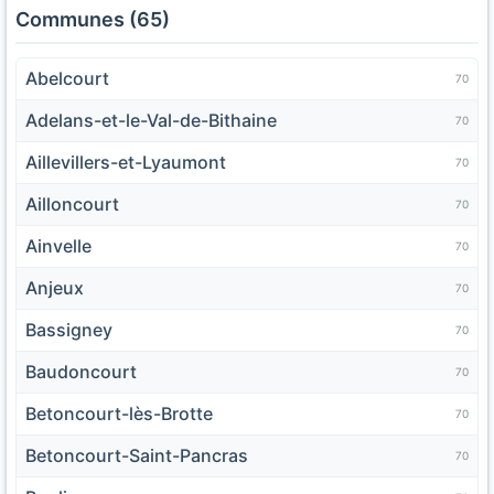
Communes (65)
Abelcourt
70
Adelans-et-le-Val-de-Bithaine
70
Aillevillers-et-Lyaumont
70
Ailloncourt
70
Ainvelle
70
Anjeux
70
Bassigney
70
Baudoncourt
70
Betoncourt-lès-Brotte
70
Betoncourt-Saint-Pancras
70