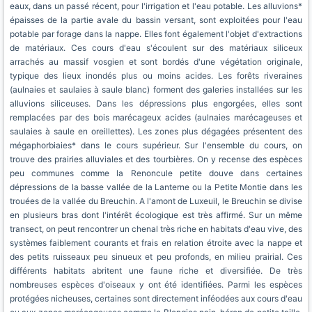
eaux, dans un passé récent, pour l'irrigation et l'eau potable. Les alluvions*
épaisses de la partie avale du bassin versant, sont exploitées pour l'eau
potable par forage dans la nappe. Elles font également l'objet d'extractions
de matériaux. Ces cours d'eau s'écoulent sur des matériaux siliceux
arrachés au massif vosgien et sont bordés d'une végétation originale,
typique des lieux inondés plus ou moins acides. Les forêts riveraines
(aulnaies et saulaies à saule blanc) forment des galeries installées sur les
alluvions siliceuses. Dans les dépressions plus engorgées, elles sont
remplacées par des bois marécageux acides (aulnaies marécageuses et
saulaies à saule en oreillettes). Les zones plus dégagées présentent des
mégaphorbiaies* dans le cours supérieur. Sur l'ensemble du cours, on
trouve des prairies alluviales et des tourbières. On y recense des espèces
peu communes comme la Renoncule petite douve dans certaines
dépressions de la basse vallée de la Lanterne ou la Petite Montie dans les
trouées de la vallée du Breuchin. A l'amont de Luxeuil, le Breuchin se divise
en plusieurs bras dont l'intérêt écologique est très affirmé. Sur un même
transect, on peut rencontrer un chenal très riche en habitats d'eau vive, des
systèmes faiblement courants et frais en relation étroite avec la nappe et
des petits ruisseaux peu sinueux et peu profonds, en milieu prairial. Ces
différents habitats abritent une faune riche et diversifiée. De très
nombreuses espèces d'oiseaux y ont été identifiées. Parmi les espèces
protégées nicheuses, certaines sont directement inféodées aux cours d'eau