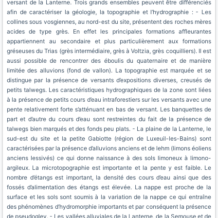
versant de la Lanterne. Trois grands ensembles peuvent être différenciés
afin de caractériser la géologie, la topographie et l’hydrographie : - Les
collines sous vosgiennes, au nord-est du site, présentent des roches mères
acides de type grès. En effet les principales formations affleurantes
appartiennent au secondaire et plus particulièrement aux formations
gréseuses du Trias (grès intermédiaire, grès à Voltzia, grès coquilliers). Il est
aussi possible de rencontrer des éboulis du quaternaire et de manière
limitée des alluvions (fond de vallon). La topographie est marquée et se
distingue par la présence de versants d’expositions diverses, creusés de
petits talwegs. Les caractéristiques hydrographiques de la zone sont liées
à la présence de petits cours d’eau intraforestiers sur les versants avec une
pente relativement forte s’atténuant en bas de versant. Les banquettes de
part et d’autre du cours d’eau sont restreintes du fait de la présence de
talwegs bien marqués et des fonds peu plats. - La plaine de la Lanterne, le
sud-est du site et la petite Gabiotte (région de Luxeuil-les-Bains) sont
caractérisées par la présence d’alluvions anciens et de lehm (limons éoliens
anciens lessivés) ce qui donne naissance à des sols limoneux à limono-
argileux. La microtopographie est importante et la pente y est faible. Le
nombre d’étangs est important, la densité des cours d’eau ainsi que des
fossés d’alimentation des étangs est élevée. La nappe est proche de la
surface et les sols sont soumis à la variation de la nappe ce qui entraîne
des phénomènes d’hydromorphie importants et par conséquent la présence
de pseudogley. - Les vallées alluviales de la Lanterne, de la Semouse et de