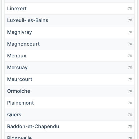
Linexert
70
Luxeuil-les-Bains
70
Magnivray
70
Magnoncourt
70
Menoux
70
Mersuay
70
Meurcourt
70
Ormoiche
70
Plainemont
70
Quers
70
Raddon-et-Chapendu
70
Rignovelle
70