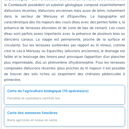
la Combeauté possèdent un substrat géologique composé essentiellement
d’alluvions récentes, d’alluvions anciennes mais aussi de lehm, notamment
dans le secteur de Mersuay et d’Equevilley. La topographie est
caractéristique des lits majeurs des cours d’eau avec des pentes faible s, la
présence de terrasses alluviales et de zone de bas de versant. Les cours
d’eau sont parfois assez importants avec la présence de plusieurs bras ou
d’anciens canaux. La nappe est permanente, proche de la surface et
circulante. Sur les terrasses surélevées par rapport au lit mineur, comme
c’est le cas à Mersuay ou Equevilley (alluvions anciennes), le drainage est
faible et le lessivage des limons peut provoquer l’apparition d’un plancher
plus imperméable, d’où un phénomène d’hydromorphie. Pour les terrasses
composées d’alluvions récentes (plus proches du lit majeur) il est possible
de trouver des sols riches où s’expriment des chênaies pédonculée à
primevère.
Carte de l'agriculture biologique (10 opérateurs)
Parcelles et opérateurs certifiés bio
Carte des annonces foncières
Biens agricoles et ruraux en vente