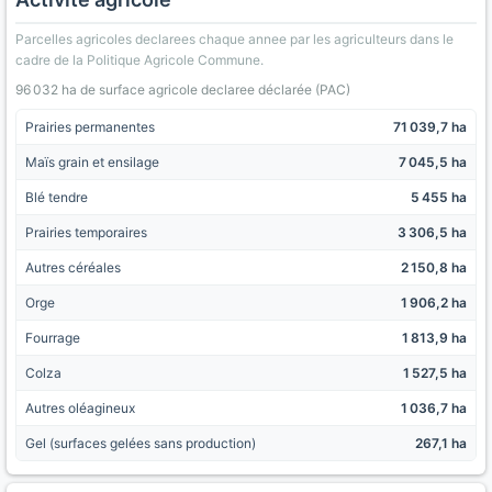
Parcelles agricoles declarees chaque annee par les agriculteurs dans le
cadre de la Politique Agricole Commune.
96 032 ha de surface agricole declaree déclarée (PAC)
Prairies permanentes
71 039,7 ha
Maïs grain et ensilage
7 045,5 ha
Blé tendre
5 455 ha
Prairies temporaires
3 306,5 ha
Autres céréales
2 150,8 ha
Orge
1 906,2 ha
Fourrage
1 813,9 ha
Colza
1 527,5 ha
Autres oléagineux
1 036,7 ha
Gel (surfaces gelées sans production)
267,1 ha