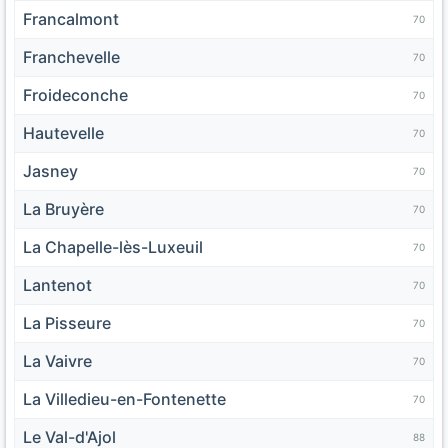
Francalmont
70
Franchevelle
70
Froideconche
70
Hautevelle
70
Jasney
70
La Bruyère
70
La Chapelle-lès-Luxeuil
70
Lantenot
70
La Pisseure
70
La Vaivre
70
La Villedieu-en-Fontenette
70
Le Val-d'Ajol
88