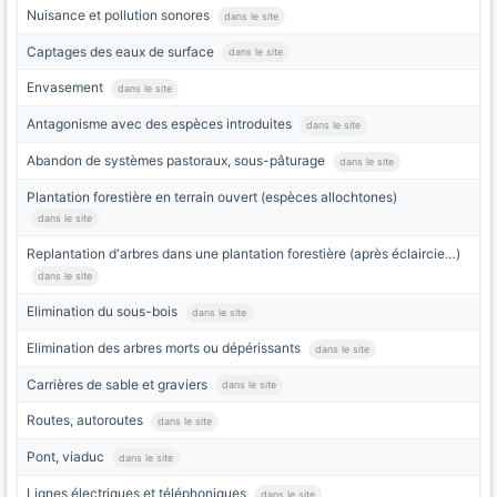
Nuisance et pollution sonores
dans le site
Captages des eaux de surface
dans le site
Envasement
dans le site
Antagonisme avec des espèces introduites
dans le site
Abandon de systèmes pastoraux, sous-pâturage
dans le site
Plantation forestière en terrain ouvert (espèces allochtones)
dans le site
Replantation d'arbres dans une plantation forestière (après éclaircie…)
dans le site
Elimination du sous-bois
dans le site
Elimination des arbres morts ou dépérissants
dans le site
Carrières de sable et graviers
dans le site
Routes, autoroutes
dans le site
Pont, viaduc
dans le site
Lignes électriques et téléphoniques
dans le site