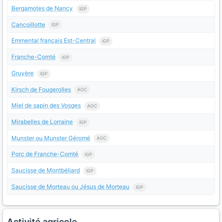
Bergamotes de Nancy
IGP
Cancoillotte
IGP
Emmental français Est-Central
IGP
Franche-Comté
IGP
Gruyère
IGP
Kirsch de Fougerolles
AOC
Miel de sapin des Vosges
AOC
Mirabelles de Lorraine
IGP
Munster ou Munster Géromé
AOC
Porc de Franche-Comté
IGP
Saucisse de Montbéliard
IGP
Saucisse de Morteau ou Jésus de Morteau
IGP
Activité agricole