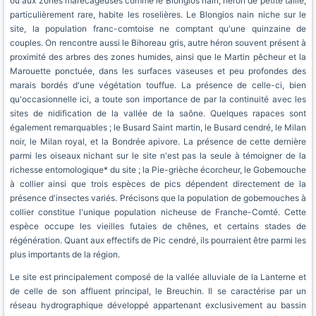
ou aux zones marécageuses comme le Blongios nain, héron de petite taille,
particulièrement rare, habite les roselières. Le Blongios nain niche sur le
site, la population franc-comtoise ne comptant qu'une quinzaine de
couples. On rencontre aussi le Bihoreau gris, autre héron souvent présent à
proximité des arbres des zones humides, ainsi que le Martin pêcheur et la
Marouette ponctuée, dans les surfaces vaseuses et peu profondes des
marais bordés d'une végétation touffue. La présence de celle-ci, bien
qu'occasionnelle ici, a toute son importance de par la continuité avec les
sites de nidification de la vallée de la saône. Quelques rapaces sont
également remarquables ; le Busard Saint martin, le Busard cendré, le Milan
noir, le Milan royal, et la Bondrée apivore. La présence de cette dernière
parmi les oiseaux nichant sur le site n'est pas la seule à témoigner de la
richesse entomologique* du site ; la Pie-grièche écorcheur, le Gobemouche
à collier ainsi que trois espèces de pics dépendent directement de la
présence d'insectes variés. Précisons que la population de gobemouches à
collier constitue l'unique population nicheuse de Franche-Comté. Cette
espèce occupe les vieilles futaies de chênes, et certains stades de
régénération. Quant aux effectifs de Pic cendré, ils pourraient être parmi les
plus importants de la région.
Le site est principalement composé de la vallée alluviale de la Lanterne et
de celle de son affluent principal, le Breuchin. Il se caractérise par un
réseau hydrographique développé appartenant exclusivement au bassin