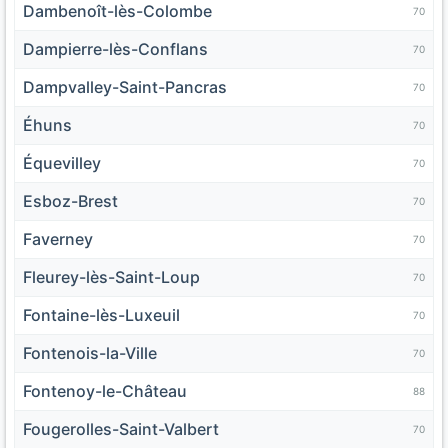
Dambenoît-lès-Colombe
70
Dampierre-lès-Conflans
70
Dampvalley-Saint-Pancras
70
Éhuns
70
Équevilley
70
Esboz-Brest
70
Faverney
70
Fleurey-lès-Saint-Loup
70
Fontaine-lès-Luxeuil
70
Fontenois-la-Ville
70
Fontenoy-le-Château
88
Fougerolles-Saint-Valbert
70