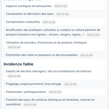
Espèces exotiques envahissantes
dans le site
Canalisation et dérivation des eaux
dans le site
Eutrophisation (naturelle)
dans le site
Modification des pratiques culturales (y compris la culture perenne de
produits forestiers non ligneux : oliviers, vergers, vignes…)
dans le site
Utilisation de biocides, d'hormones et de produits chimiques
dans le site
Elimination des haies et bosquets ou des broussailles
dans le site
Incidence faible
Dépôts de déchets ménagers / liés aux installations récréatives
dans le site
Piégeage, empoisonnement, braconnage
dans le site
Piétinement, surfréquentation
dans le site
Pollution des eaux de surfaces (limniques et terrestres, marines et
saumâtres)
dans le site