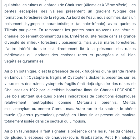
qui abrite les ruines du château de Chalusset (XIIème et XIVème siècle). Les
pentes escarpées des vallées présentent un gradient typique des
formations forestières de la région. Au bord de l'eau, nous sommes dans un
boisement hygrophile caractéristique (aulnaie-frênaie) avec quelques
Tilleuls par place. En remontant les pentes nous trouvons une hêtraie-
chênaie, boisement dominant du site. L'intérêt du site réside dans sa grande
diversité de milieux forestiers : boisements mais aussi mares forestières.
L'autre intérêt du site est directement lié à la présence des ruines
médiévales qui abritent des espèces rares et protégées aussi bien
végétales qu'animales.
Au plan botanique, c'est la présence de deux fougères d'une grande rareté
en Limousin : Cystopteris fragilis et Cystopteris dickiena, présentes sur les
vieux murs des ruines. ystopteris fragilis était déjà signalée des ruines de
Chalusset en 1922 par le célèbre botaniste limousin Charles LEGENDRE.
Les bois abritent quelques plantes indicatrices de conditions édaphiques
relativement neutrophiles comme Mercurialis perennis, Melittis
melissophylum ou encore Cornus mas. Autre rareté du secteur, le chêne
tauzin (Quercus pyrenaica), protégé en Limousin et présent de manière
totalement isolée dans ce secteur du Limousin.
Au plan faunistique, il faut signaler la présence dans les ruines du château
de plusieurs espèces de chauves-souris (Barbastelle, Petit Rhinolophe,