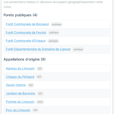
Les protections listees ci-dessous recoupent geographiquement cette
zone.
Forets publiques (4)
Forêt Communale de Boisseuil
publique
Forêt Communale de Feytiat
publique
Forêt Communale d'Eyjeaux
publique
Forêt Départementale du Domaine de Ligoure
publique
Appellations d'origine (9)
Agneau du Limousin
IGP
Chapon du Périgord
IGP
Haute-Vienne
IGP
Jambon de Bayonne
IGP
Pomme du Limousin
AOC
Porc du Limousin
IGP