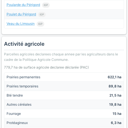
Poularde du Périgord
IGP
Poulet du Périgord
IGP
Veau du Limousin
IGP
Activité agricole
Parcelles agricoles declarees chaque annee par les agriculteurs dans le
cadre de la Politique Agricole Commune.
779,7 ha de surface agricole declaree déclarée (PAC)
Prairies permanentes
622,1 ha
Prairies temporaires
89,8 ha
Blé tendre
21,5 ha
Autres céréales
19,8 ha
Fourrage
15 ha
Protéagineux
6,3 ha