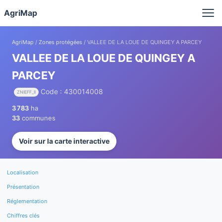
Panneau de gestion des cookies
AgriMap
AgriMap
/
Zones protégées
/ VALLEE DE LA LOUE DE QUINGEY A PARCEY
VALLEE DE LA LOUE DE QUINGEY A
PARCEY
Code : 430014008
ZNIEFF_II
3 783
ha
33
communes
Voir sur la carte interactive
Localisation
Présentation
Réglementation
Chiffres clés