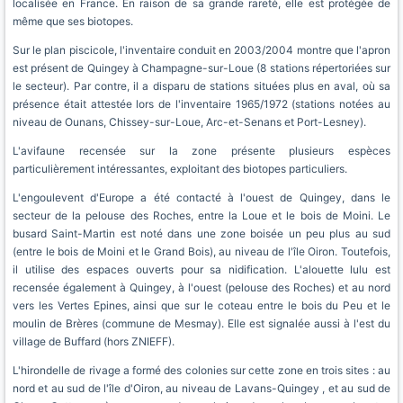
localisée en France. En raison de sa grande rareté, elle est protégée de
même que ses biotopes.
Sur le plan piscicole, l'inventaire conduit en 2003/2004 montre que l'apron
est présent de Quingey à Champagne-sur-Loue (8 stations répertoriées sur
le secteur). Par contre, il a disparu de stations situées plus en aval, où sa
présence était attestée lors de l'inventaire 1965/1972 (stations notées au
niveau de Ounans, Chissey-sur-Loue, Arc-et-Senans et Port-Lesney).
L'avifaune recensée sur la zone présente plusieurs espèces
particulièrement intéressantes, exploitant des biotopes particuliers.
L'engoulevent d'Europe a été contacté à l'ouest de Quingey, dans le
secteur de la pelouse des Roches, entre la Loue et le bois de Moini. Le
busard Saint-Martin est noté dans une zone boisée un peu plus au sud
(entre le bois de Moini et le Grand Bois), au niveau de l'île Oiron. Toutefois,
il utilise des espaces ouverts pour sa nidification. L'alouette lulu est
recensée également à Quingey, à l'ouest (pelouse des Roches) et au nord
vers les Vertes Epines, ainsi que sur le coteau entre le bois du Peu et le
moulin de Brères (commune de Mesmay). Elle est signalée aussi à l'est du
village de Buffard (hors ZNIEFF).
L'hirondelle de rivage a formé des colonies sur cette zone en trois sites : au
nord et au sud de l'île d'Oiron, au niveau de Lavans-Quingey , et au sud de