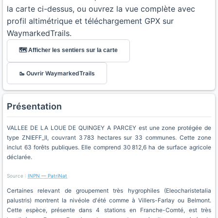
la carte ci-dessus, ou ouvrez la vue complète avec
profil altimétrique et téléchargement GPX sur
WaymarkedTrails.
🗺️ Afficher les sentiers sur la carte
🥾 Ouvrir WaymarkedTrails
Présentation
VALLEE DE LA LOUE DE QUINGEY A PARCEY est une zone protégée de
type ZNIEFF_II, couvrant 3 783 hectares sur 33 communes. Cette zone
inclut 63 forêts publiques. Elle comprend 30 812,6 ha de surface agricole
déclarée.
Source :
INPN — PatriNat
Certaines relevant de groupement très hygrophiles (Eleocharistetalia
palustris) montrent la nivéole d'été comme à Villers-Farlay ou Belmont.
Cette espèce, présente dans 4 stations en Franche-Comté, est très