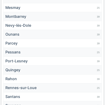
Mesmay
25
Montbarrey
39
Nevy-lès-Dole
39
Ounans
39
Parcey
39
Pessans
25
Port-Lesney
39
Quingey
25
Rahon
39
Rennes-sur-Loue
25
Santans
39