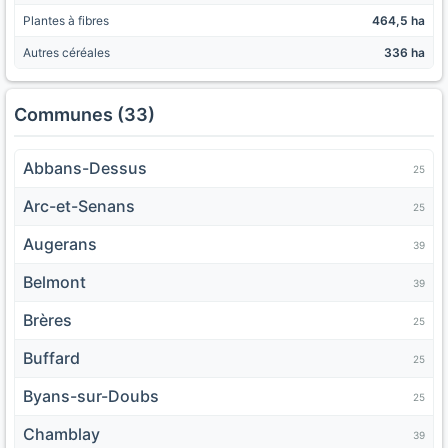
Plantes à fibres
464,5 ha
Autres céréales
336 ha
Communes (33)
Abbans-Dessus
25
Arc-et-Senans
25
Augerans
39
Belmont
39
Brères
25
Buffard
25
Byans-sur-Doubs
25
Chamblay
39