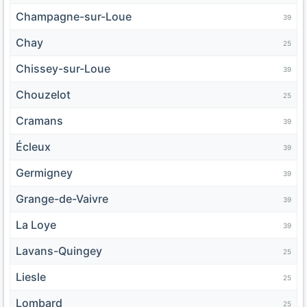
Champagne-sur-Loue
39
Chay
25
Chissey-sur-Loue
39
Chouzelot
25
Cramans
39
Écleux
39
Germigney
39
Grange-de-Vaivre
39
La Loye
39
Lavans-Quingey
25
Liesle
25
Lombard
25