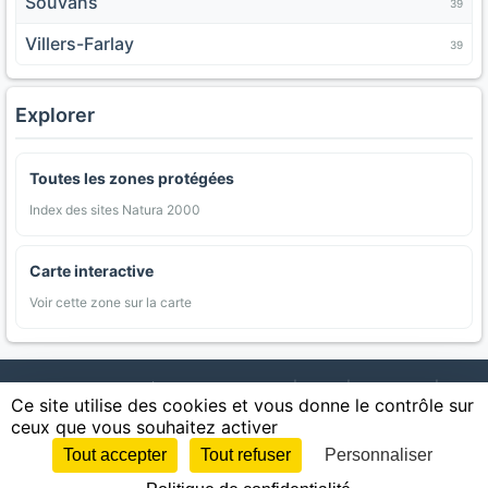
Souvans
39
Villers-Farlay
39
Explorer
Toutes les zones protégées
Index des sites Natura 2000
Carte interactive
Voir cette zone sur la carte
AgriMap — Données agricoles ouvertes
|
Carte
|
Communes
|
Ce site utilise des cookies et vous donne le contrôle sur
Appellations
|
Regions
|
Cultures
|
Zones protégées
|
Forets
|
ceux que vous souhaitez activer
Littoral
|
Espaces naturels
|
Statistiques
|
Contact
|
Mentions légales
|
Confidentialite
|
CGU
|
CGV
|
Cookies
Tout accepter
Tout refuser
Personnaliser
Sources : IGN, INSEE, Météo-France, SAFER, INRAE, BRGM, INAO, Ministère de