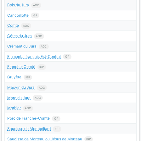
Bois du Jura
AOC
Cancoillotte
IGP
Comté
AOC
Côtes du Jura
AOC
Crémant du Jura
AOC
Emmental français Est-Central
IGP
Franche-Comté
IGP
Gruyère
IGP
Macvin du Jura
AOC
Marc du Jura
AOC
Morbier
AOC
Porc de Franche-Comté
IGP
Saucisse de Montbéliard
IGP
Saucisse de Morteau ou Jésus de Morteau
IGP