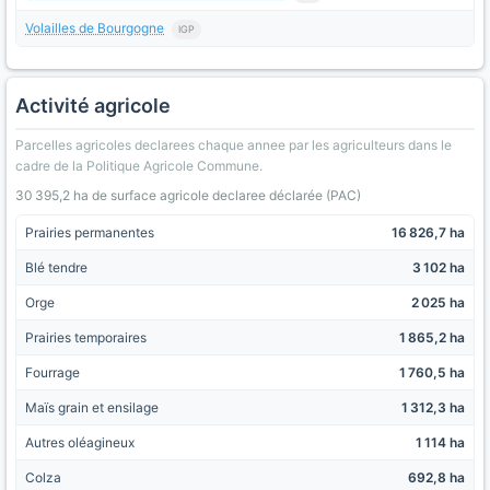
Volailles de Bourgogne
IGP
Activité agricole
Parcelles agricoles declarees chaque annee par les agriculteurs dans le
cadre de la Politique Agricole Commune.
30 395,2 ha de surface agricole declaree déclarée (PAC)
Prairies permanentes
16 826,7 ha
Blé tendre
3 102 ha
Orge
2 025 ha
Prairies temporaires
1 865,2 ha
Fourrage
1 760,5 ha
Maïs grain et ensilage
1 312,3 ha
Autres oléagineux
1 114 ha
Colza
692,8 ha