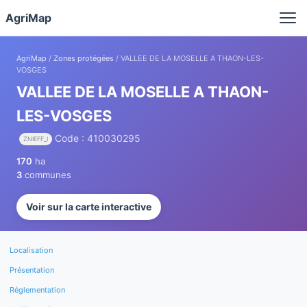
Panneau de gestion des cookies
AgriMap
AgriMap
/
Zones protégées
/ VALLEE DE LA MOSELLE A THAON-LES-
VOSGES
VALLEE DE LA MOSELLE A THAON-
LES-VOSGES
Code : 410030295
ZNIEFF_I
170
ha
3
communes
Voir sur la carte interactive
Localisation
Présentation
Réglementation