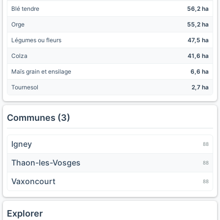
Blé tendre
56,2 ha
Orge
55,2 ha
Légumes ou fleurs
47,5 ha
Colza
41,6 ha
Maïs grain et ensilage
6,6 ha
Tournesol
2,7 ha
Communes (3)
Igney
88
Thaon-les-Vosges
88
Vaxoncourt
88
Explorer