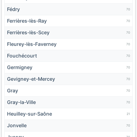
Fédry
70
Ferrières-lès-Ray
70
Ferrières-lès-Scey
70
Fleurey-lès-Faverney
70
Fouchécourt
70
Germigney
70
Gevigney-et-Mercey
70
Gray
70
Gray-la-Ville
70
Heuilley-sur-Saône
21
Jonvelle
70
Jussey