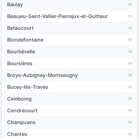
Baulay
70
Beaujeu-Saint-Vallier-Pierrejux-et-Quitteur
70
Betaucourt
70
Blondefontaine
70
Bourbévelle
70
Boursières
70
Broye-Aubigney-Montseugny
70
Bucey-lès-Traves
70
Cemboing
70
Cendrecourt
70
Champvans
70
Chantes
70