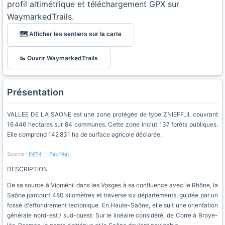
profil altimétrique et téléchargement GPX sur
WaymarkedTrails.
🗺️ Afficher les sentiers sur la carte
🥾 Ouvrir WaymarkedTrails
Présentation
VALLEE DE LA SAONE est une zone protégée de type ZNIEFF_II, couvrant
16 446 hectares sur 84 communes. Cette zone inclut 137 forêts publiques.
Elle comprend 142 831 ha de surface agricole déclarée.
Source :
INPN — PatriNat
DESCRIPTION
De sa source à Vioménil dans les Vosges à sa confluence avec le Rhône, la
Saône parcourt 480 kilomètres et traverse six départements, guidée par un
fossé d'effondrement tectonique. En Haute-Saône, elle suit une orientation
générale nord-est / sud-ouest. Sur le linéaire considéré, de Corre à Broye-