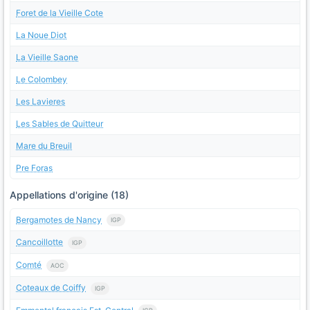
Foret de la Vieille Cote
La Noue Diot
La Vieille Saone
Le Colombey
Les Lavieres
Les Sables de Quitteur
Mare du Breuil
Pre Foras
Appellations d'origine (18)
Bergamotes de Nancy
IGP
Cancoillotte
IGP
Comté
AOC
Coteaux de Coiffy
IGP