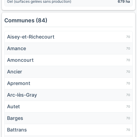
Gel (surfaces gelées sans production)
679 ha
Communes (84)
Aisey-et-Richecourt
70
Amance
70
Amoncourt
70
Ancier
70
Apremont
70
Arc-lès-Gray
70
Autet
70
Barges
70
Battrans
70