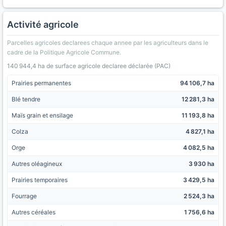
Activité agricole
Parcelles agricoles declarees chaque annee par les agriculteurs dans le
cadre de la Politique Agricole Commune.
140 944,4 ha de surface agricole declaree déclarée (PAC)
Prairies permanentes
94 106,7 ha
Blé tendre
12 281,3 ha
Maïs grain et ensilage
11 193,8 ha
Colza
4 827,1 ha
Orge
4 082,5 ha
Autres oléagineux
3 930 ha
Prairies temporaires
3 429,5 ha
Fourrage
2 524,3 ha
Autres céréales
1 756,6 ha