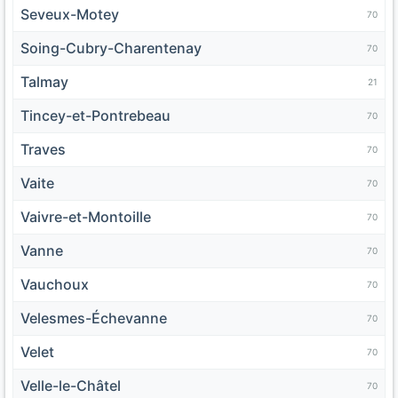
Seveux-Motey
70
Soing-Cubry-Charentenay
70
Talmay
21
Tincey-et-Pontrebeau
70
Traves
70
Vaite
70
Vaivre-et-Montoille
70
Vanne
70
Vauchoux
70
Velesmes-Échevanne
70
Velet
70
Velle-le-Châtel
70