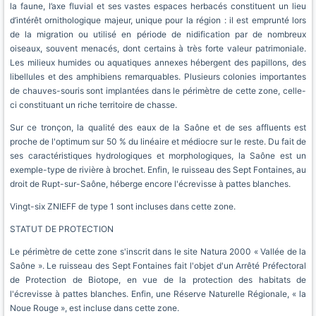
la faune, l’axe fluvial et ses vastes espaces herbacés constituent un lieu
d’intérêt ornithologique majeur, unique pour la région : il est emprunté lors
de la migration ou utilisé en période de nidification par de nombreux
oiseaux, souvent menacés, dont certains à très forte valeur patrimoniale.
Les milieux humides ou aquatiques annexes hébergent des papillons, des
libellules et des amphibiens remarquables. Plusieurs colonies importantes
de chauves-souris sont implantées dans le périmètre de cette zone, celle-
ci constituant un riche territoire de chasse.
Sur ce tronçon, la qualité des eaux de la Saône et de ses affluents est
proche de l'optimum sur 50 % du linéaire et médiocre sur le reste. Du fait de
ses caractéristiques hydrologiques et morphologiques, la Saône est un
exemple-type de rivière à brochet. Enfin, le ruisseau des Sept Fontaines, au
droit de Rupt-sur-Saône, héberge encore l'écrevisse à pattes blanches.
Vingt-six ZNIEFF de type 1 sont incluses dans cette zone.
STATUT DE PROTECTION
Le périmètre de cette zone s'inscrit dans le site Natura 2000 « Vallée de la
Saône ». Le ruisseau des Sept Fontaines fait l'objet d'un Arrêté Préfectoral
de Protection de Biotope, en vue de la protection des habitats de
l'écrevisse à pattes blanches. Enfin, une Réserve Naturelle Régionale, « la
Noue Rouge », est incluse dans cette zone.