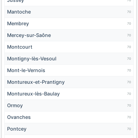
70
Mantoche
70
Membrey
70
Mercey-sur-Saône
70
Montcourt
70
Montigny-lès-Vesoul
70
Mont-le-Vernois
70
Montureux-et-Prantigny
70
Montureux-lès-Baulay
70
Ormoy
70
Ovanches
70
Pontcey
70