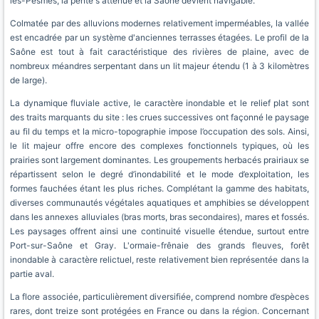
lès-Pesmes, la pente s'atténue et la Saône devient navigable.
Colmatée par des alluvions modernes relativement imperméables, la vallée
est encadrée par un système d'anciennes terrasses étagées. Le profil de la
Saône est tout à fait caractéristique des rivières de plaine, avec de
nombreux méandres serpentant dans un lit majeur étendu (1 à 3 kilomètres
de large).
La dynamique fluviale active, le caractère inondable et le relief plat sont
des traits marquants du site : les crues successives ont façonné le paysage
au fil du temps et la micro-topographie impose l’occupation des sols. Ainsi,
le lit majeur offre encore des complexes fonctionnels typiques, où les
prairies sont largement dominantes. Les groupements herbacés prairiaux se
répartissent selon le degré d’inondabilité et le mode d’exploitation, les
formes fauchées étant les plus riches. Complétant la gamme des habitats,
diverses communautés végétales aquatiques et amphibies se développent
dans les annexes alluviales (bras morts, bras secondaires), mares et fossés.
Les paysages offrent ainsi une continuité visuelle étendue, surtout entre
Port-sur-Saône et Gray. L'ormaie-frênaie des grands fleuves, forêt
inondable à caractère relictuel, reste relativement bien représentée dans la
partie aval.
La flore associée, particulièrement diversifiée, comprend nombre d’espèces
rares, dont treize sont protégées en France ou dans la région. Concernant