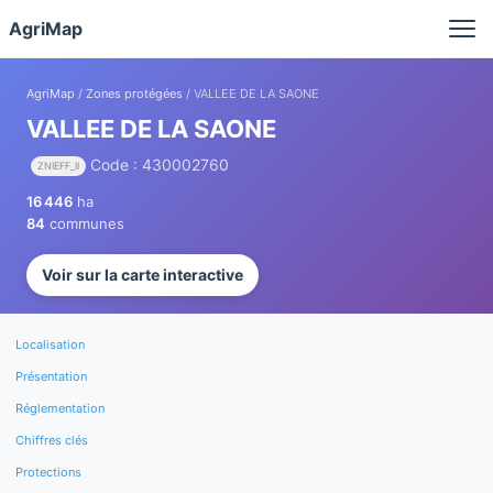
Panneau de gestion des cookies
AgriMap
AgriMap
/
Zones protégées
/ VALLEE DE LA SAONE
VALLEE DE LA SAONE
Code : 430002760
ZNIEFF_II
16 446
ha
84
communes
Voir sur la carte interactive
Localisation
Présentation
Réglementation
Chiffres clés
Protections