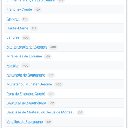
Emmental français Est-Central
IGP
Franche-Comté
IGP
Gruyère
IGP
Haute-Marne
IGP
Langres
AOC
Miel de sapin des Vosges
AOC
Mirabelles de Lorraine
IGP
Morbier
AOC
Moutarde de Bourgogne
IGP
Munster ou Munster Géromé
AOC
Porc de Franche-Comté
IGP
Saucisse de Montbéliard
IGP
Saucisse de Morteau ou Jésus de Morteau
IGP
Volailles de Bourgogne
IGP