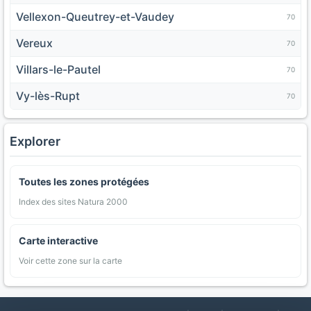
Vellexon-Queutrey-et-Vaudey
70
Vereux
70
Villars-le-Pautel
70
Vy-lès-Rupt
70
Explorer
Toutes les zones protégées
Index des sites Natura 2000
Carte interactive
Voir cette zone sur la carte