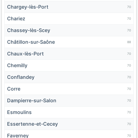
Chargey-lès-Port
70
Chariez
70
Chassey-lès-Scey
70
Châtillon-sur-Saône
88
Chaux-lès-Port
70
Chemilly
70
Conflandey
70
Corre
70
Dampierre-sur-Salon
70
Esmoulins
70
Essertenne-et-Cecey
70
Faverney
70