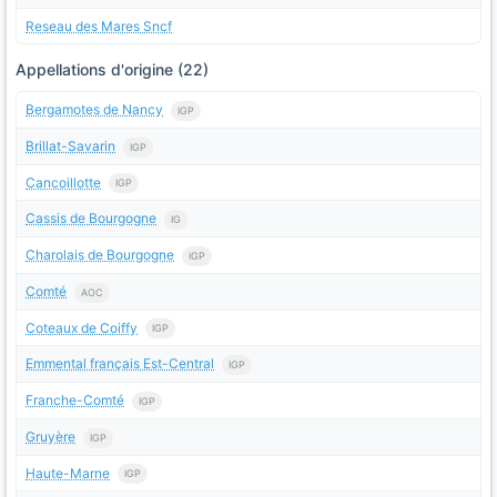
Reseau des Mares Sncf
Appellations d'origine (22)
Bergamotes de Nancy
IGP
Brillat-Savarin
IGP
Cancoillotte
IGP
Cassis de Bourgogne
IG
Charolais de Bourgogne
IGP
Comté
AOC
Coteaux de Coiffy
IGP
Emmental français Est-Central
IGP
Franche-Comté
IGP
Gruyère
IGP
Haute-Marne
IGP