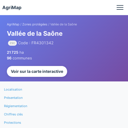
Panneau de gestion des cookies
AgriMap
AgriMap
/
Zones protégées
/ Vallée de la Saône
Vallée de la Saône
Code : FR4301342
ZSC
21 725
ha
96
communes
Voir sur la carte interactive
Localisation
Présentation
Réglementation
Chiffres clés
Protections