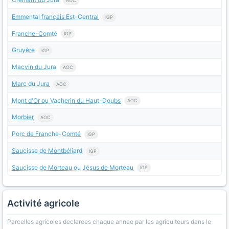
AOC
Emmental français Est-Central
IGP
Franche-Comté
IGP
Gruyère
IGP
Macvin du Jura
AOC
Marc du Jura
AOC
Mont d'Or ou Vacherin du Haut-Doubs
AOC
Morbier
AOC
Porc de Franche-Comté
IGP
Saucisse de Montbéliard
IGP
Saucisse de Morteau ou Jésus de Morteau
IGP
Activité agricole
Parcelles agricoles declarees chaque annee par les agriculteurs dans le