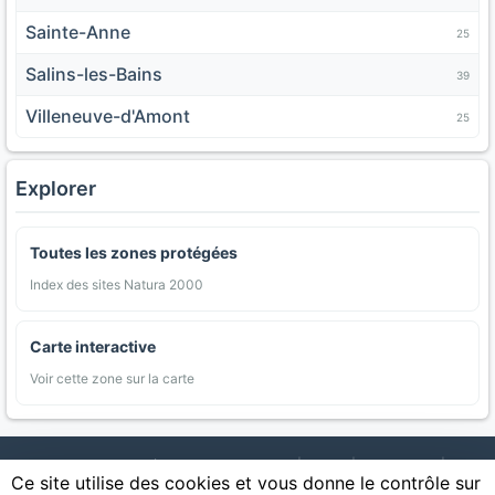
Sainte-Anne
25
Salins-les-Bains
39
Villeneuve-d'Amont
25
Explorer
Toutes les zones protégées
Index des sites Natura 2000
Carte interactive
Voir cette zone sur la carte
AgriMap — Données agricoles ouvertes
|
Carte
|
Communes
|
Ce site utilise des cookies et vous donne le contrôle sur
Appellations
|
Regions
|
Cultures
|
Zones protégées
|
Forets
|