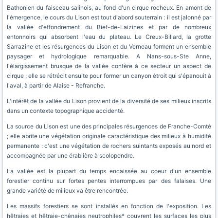
Bathonien du faisceau salinois, au fond d'un cirque rocheux. En amont de
l'émergence, le cours du Lison est tout d'abord souterrain : il est jalonné par
la vallée d'effondrement du Bief-de-Laizines et par de nombreux
entonnoirs qui absorbent l'eau du plateau. Le Creux-Billard, la grotte
Sarrazine et les résurgences du Lison et du Verneau forment un ensemble
paysager et hydrologique remarquable. A Nans-sous-Ste Anne,
l'élargissement brusque de la vallée confère à ce secteur un aspect de
cirque ; elle se rétrécit ensuite pour former un canyon étroit qui s'épanouit à
l'aval, à partir de Alaise - Refranche.
L'intérêt de la vallée du Lison provient de la diversité de ses milieux inscrits
dans un contexte topographique accidenté.
La source du Lison est une des principales résurgences de Franche-Comté
; elle abrite une végétation originale caractéristique des milieux à humidité
permanente : c'est une végétation de rochers suintants exposés au nord et
accompagnée par une érablière à scolopendre.
La vallée est la plupart du temps encaissée au coeur d'un ensemble
forestier continu sur fortes pentes interrompues par des falaises. Une
grande variété de milieux va être rencontrée.
Les massifs forestiers se sont installés en fonction de l'exposition. Les
hêtraies et hêtraie-chênaies neutrophiles* couvrent les surfaces les plus