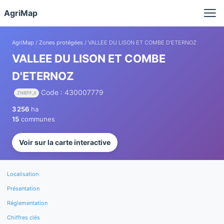
Panneau de gestion des cookies
AgriMap
AgriMap
/
Zones protégées
/ VALLEE DU LISON ET COMBE D'ETERNOZ
VALLEE DU LISON ET COMBE
D'ETERNOZ
Code : 430007779
ZNIEFF_II
3 256
ha
15
communes
Voir sur la carte interactive
Localisation
Présentation
Réglementation
Chiffres clés