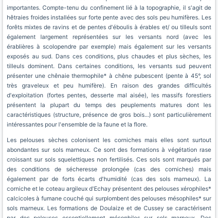
importantes. Compte-tenu du confinement lié à la topographie, il s'agit de
hêtraies froides installées sur forte pente avec des sols peu humifères. Les
forêts mixtes de ravins et de pentes d'éboulis à érables et/ ou tilleuls sont
également largement représentées sur les versants nord (avec les
érablières à scolopendre par exemple) mais également sur les versants
exposés au sud. Dans ces conditions, plus chaudes et plus sèches, les
tilleuls dominent. Dans certaines conditions, les versants sud peuvent
présenter une chênaie thermophile* à chêne pubescent (pente à 45°, sol
très graveleux et peu humifère). En raison des grandes difficultés
d'exploitation (fortes pentes, desserte mal aisée), les massifs forestiers
présentent la plupart du temps des peuplements matures dont les
caractéristiques (structure, présence de gros bois...) sont particulièrement
intéressantes pour l'ensemble de la faune et la flore.
Les pelouses sèches colonisent les corniches mais elles sont surtout
abondantes sur sols marneux. Ce sont des formations à végétation rase
croissant sur sols squelettiques non fertilisés. Ces sols sont marqués par
des conditions de sécheresse prolongée (cas des corniches) mais
également par de forts écarts d'humidité (cas des sols marneux). La
corniche et le coteau argileux d'Echay présentent des pelouses xérophiles*
calcicoles à fumane couché qui surplombent des pelouses mésophiles* sur
sols marneux. Les formations de Doulaize et de Cussey se caractérisent
par des pelouses essentiellement mésophiles sur sols marneux. Des