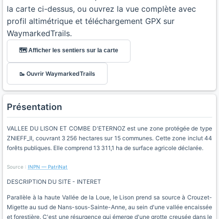
la carte ci-dessus, ou ouvrez la vue complète avec
profil altimétrique et téléchargement GPX sur
WaymarkedTrails.
🗺️ Afficher les sentiers sur la carte
🥾 Ouvrir WaymarkedTrails
Présentation
VALLEE DU LISON ET COMBE D'ETERNOZ est une zone protégée de type
ZNIEFF_II, couvrant 3 256 hectares sur 15 communes. Cette zone inclut 44
forêts publiques. Elle comprend 13 311,1 ha de surface agricole déclarée.
Source :
INPN — PatriNat
DESCRIPTION DU SITE - INTERET
Parallèle à la haute Vallée de la Loue, le Lison prend sa source à Crouzet-
Migette au sud de Nans-sous-Sainte-Anne, au sein d'une vallée encaissée
et forestière. C'est une résurgence qui émerge d'une grotte creusée dans le