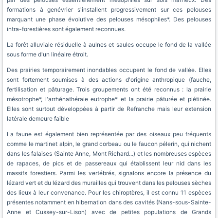
formations à genévrier s'installent progressivement sur ces pelouses
marquant une phase évolutive des pelouses mésophiles*. Des pelouses
intra-forestières sont également reconnues.
La forêt alluviale résiduelle à aulnes et saules occupe le fond de la vallée
sous forme d'un linéaire étroit.
Des prairies temporairement inondables occupent le fond de vallée. Elles
sont fortement soumises à des actions d'origine anthropique (fauche,
fertilisation et pâturage. Trois groupements ont été reconnus : la prairie
mésotrophe*, l'arrhénathéraie eutrophe* et la prairie pâturée et piétinée.
Elles sont surtout développées à partir de Refranche mais leur extension
latérale demeure faible
La faune est également bien représentée par des oiseaux peu fréquents
comme le martinet alpin, le grand corbeau ou le faucon pélerin, qui nichent
dans les falaises (Sainte Anne, Mont Richard...) et les nombreuses espèces
de rapaces, de pics et de passereaux qui établissent leur nid dans les
massifs forestiers. Parmi les vertébrés, signalons encore la présence du
lézard vert et du lézard des murailles qui trouvent dans les pelouses sèches
des lieux à leur convenance. Pour les chiroptères, il est connu 11 espèces
présentes notamment en hibernation dans des cavités (Nans-sous-Sainte-
Anne et Cussey-sur-Lison) avec de petites populations de Grands