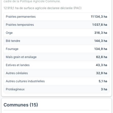
cadre de la Politique Agricole Commune.
12 919,1 ha de surface agricole declaree déclarée (PAC)
Prairies permanentes
11 134,3 ha
Prairies temporaires
1 037,8 ha
Orge
316,3 ha
Blé tendre
144,3 ha
Fourrage
134,9 ha
Maïs grain et ensilage
62,8 ha
Estives et landes
43,3 ha
Autres céréales
32,9 ha
Autres cultures industrielles
5,1 ha
Protéagineux
3 ha
Communes (15)