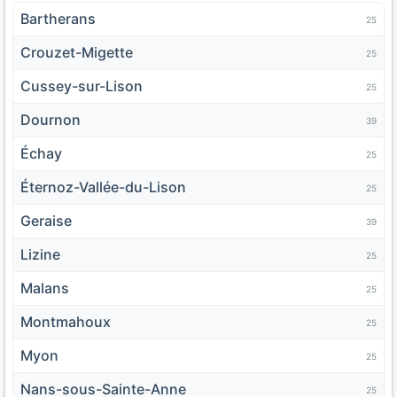
Bartherans
25
Crouzet-Migette
25
Cussey-sur-Lison
25
Dournon
39
Échay
25
Éternoz-Vallée-du-Lison
25
Geraise
39
Lizine
25
Malans
25
Montmahoux
25
Myon
25
Nans-sous-Sainte-Anne
25