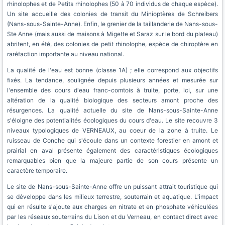
rhinolophes et de Petits rhinolophes (50 à 70 individus de chaque espèce).
Un site accueille des colonies de transit du Minioptères de Schreibers
(Nans-sous-Sainte-Anne). Enfin, le grenier de la taillanderie de Nans-sous-
Ste Anne (mais aussi de maisons à Migette et Saraz sur le bord du plateau)
abritent, en été, des colonies de petit rhinolophe, espèce de chiroptère en
raréfaction importante au niveau national.
La qualité de l'eau est bonne (classe 1A) ; elle correspond aux objectifs
fixés. La tendance, soulignée depuis plusieurs années et mesurée sur
l'ensemble des cours d'eau franc-comtois à truite, porte, ici, sur une
altération de la qualité biologique des secteurs amont proche des
résurgences. La qualité actuelle du site de Nans-sous-Sainte-Anne
s'éloigne des potentialités écologiques du cours d'eau. Le site recouvre 3
niveaux typologiques de VERNEAUX, au coeur de la zone à truite. Le
ruisseau de Conche qui s'écoule dans un contexte forestier en amont et
prairial en aval présente également des caractéristiques écologiques
remarquables bien que la majeure partie de son cours présente un
caractère temporaire.
Le site de Nans-sous-Sainte-Anne offre un puissant attrait touristique qui
se développe dans les milieux terrestre, souterrain et aquatique. L'impact
qui en résulte s'ajoute aux charges en nitrate et en phosphate véhiculées
par les réseaux souterrains du Lison et du Verneau, en contact direct avec