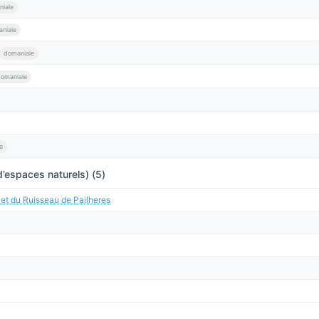
iale
niale
domaniale
omaniale
e
’espaces naturels) (5)
et du Ruisseau de Pailheres