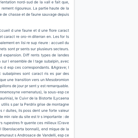
entation nord-sud de la vall e fait que,
li rement rigoureux. La partie haute de la
ale de chasse et de faune sauvage depuis
accueil d une faune et d une flore caract
et caract re oro-m diterran en. Les for ts
palement en lisi re sup rieure : accueil du
ts sont pr sents sur plusieurs secteurs.
 d expansion. Diff rents types de landes
 sur l ensemble de l tage subalpin, avec
es d esp ces correspondants. &Agrave; l
 subalpines sont caract ris es par des
arque une transition vers un Mesobromion
illons de jour pr sent y est remarquable.
 mnemosyne vernenatus), la sous-esp ce
rinia), le Cuivr de la Bistorte (Lycaena
 utilis s par la Perdrix grise de montagne
r duites, ils poss dent une forte valeur
 min rale du site est tr s importante : de
rs rupestres fr quente ces milieux (Crave
(Iberolacerta bonnali), end mique de la
ommunaut s Androsace de Vandelli, esp ce