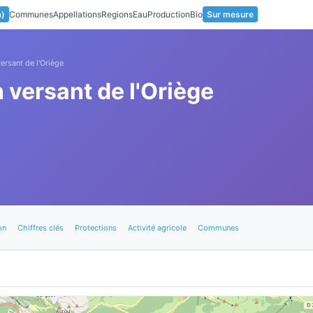
a)
Communes
Appellations
Regions
Eau
Production
Bio
Sur mesure
versant de l'Oriège
n versant de l'Oriège
on
Chiffres clés
Protections
Activité agricole
Communes