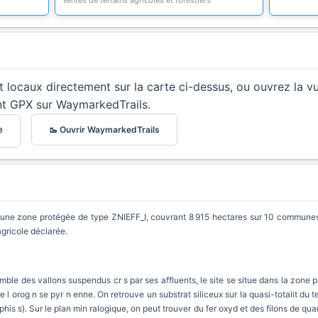
Ventes de terrains agricoles et forestiers
et locaux directement sur la carte ci-dessus, ou ouvrez la v
nt GPX sur WaymarkedTrails.
🥾 Ouvrir WaymarkedTrails
e
t une zone protégée de type ZNIEFF_I, couvrant 8 915 hectares sur 10 communes.
gricole déclarée.
emble des vallons suspendus cr s par ses affluents, le site se situe dans la zone 
e l orog n se pyr n enne. On retrouve un substrat siliceux sur la quasi-totalit du te
is s). Sur le plan min ralogique, on peut trouver du fer oxyd et des filons de quar