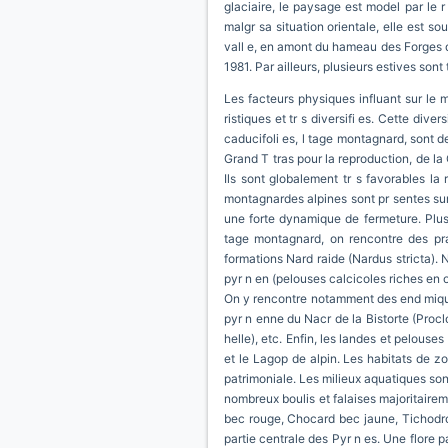
glaciaire, le paysage est model par le r
malgr sa situation orientale, elle est so
vall e, en amont du hameau des Forges d
1981. Par ailleurs, plusieurs estives sont
Les facteurs physiques influant sur le m
ristiques et tr s diversifi es. Cette div
caducifoli es, l tage montagnard, sont des
Grand T tras pour la reproduction, de l
Ils sont globalement tr s favorables la
montagnardes alpines sont pr sentes sur
une forte dynamique de fermeture. Plusi
tage montagnard, on rencontre des pra
formations Nard raide (Nardus stricta). 
pyr n en (pelouses calcicoles riches en o
On y rencontre notamment des end miqu
pyr n enne du Nacr de la Bistorte (Procl
helle), etc. Enfin, les landes et pelouse
et le Lagop de alpin. Les habitats de z
patrimoniale. Les milieux aquatiques sont
nombreux boulis et falaises majoritaireme
bec rouge, Chocard bec jaune, Tichodrom
partie centrale des Pyr n es. Une flore