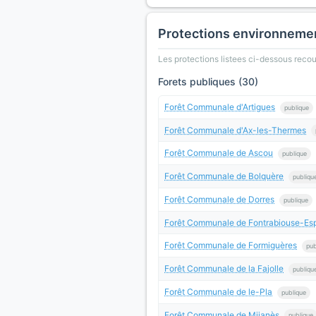
Protections environneme
Les protections listees ci-dessous rec
Forets publiques (30)
Forêt Communale d'Artigues
publique
Forêt Communale d'Ax-les-Thermes
Forêt Communale de Ascou
publique
Forêt Communale de Bolquère
publiqu
Forêt Communale de Dorres
publique
Forêt Communale de Fontrabiouse-Esp
Forêt Communale de Formiguères
pub
Forêt Communale de la Fajolle
publiqu
Forêt Communale de le-Pla
publique
Forêt Communale de Mijanès
publique