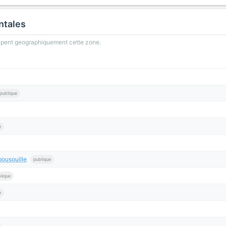
ntales
oupent geographiquement cette zone.
publique
e
ousouille
publique
lique
e