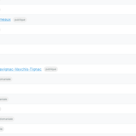
rmeaux
publique
Savignac-Vaychis-Tignac
publique
omaniale
niale
domaniale
le