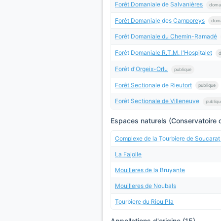
Forêt Domaniale de Salvanières
doman
Forêt Domaniale des Camporeys
doma
Forêt Domaniale du Chemin-Ramadé
Forêt Domaniale R.T.M. l'Hospitalet
d
Forêt d'Orgeix-Orlu
publique
Forêt Sectionale de Rieutort
publique
Forêt Sectionale de Villeneuve
publiqu
Espaces naturels (Conservatoire d
Complexe de la Tourbiere de Soucarat 
La Fajolle
Mouilleres de la Bruyante
Mouilleres de Noubals
Tourbiere du Riou Pla
Appellations d'origine (15)