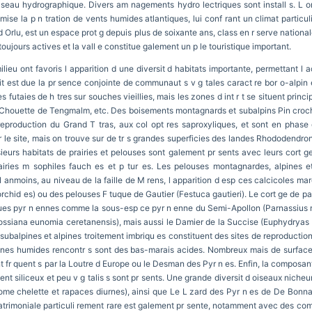
 seau hydrographique. Divers am nagements hydro lectriques sont install s. L ori
umise la p n tration de vents humides atlantiques, lui conf rant un climat particu
 Orlu, est un espace prot g depuis plus de soixante ans, class en r serve nation
 toujours actives et la vall e constitue galement un p le touristique important.
ilieu ont favoris l apparition d une diversit d habitats importante, permettant l 
ersit est due la pr sence conjointe de communaut s v g tales caract re bor o-alpin 
 futaies de h tres sur souches vieillies, mais les zones d int r t se situent princi
a Chouette de Tengmalm, etc. Des boisements montagnards et subalpins Pin croche
 reproduction du Grand T tras, aux col opt res saproxyliques, et sont en phase
 le site, mais on trouve sur de tr s grandes superficies des landes Rhododendron
eurs habitats de prairies et pelouses sont galement pr sents avec leurs cort g
iries m sophiles fauch es et p tur es. Les pelouses montagnardes, alpines et
N anmoins, au niveau de la faille de M rens, l apparition d esp ces calcicoles m
rchid es) ou des pelouses F tuque de Gautier (Festuca gautieri). Le cort ge de pap
es pyr n ennes comme la sous-esp ce pyr n enne du Semi-Apollon (Parnassius
ossiana eunomia ceretanensis), mais aussi le Damier de la Succise (Euphydryas au
s subalpines et alpines troitement imbriqu es constituent des sites de reproduction
ones humides rencontr s sont des bas-marais acides. Nombreux mais de surfaces 
 fr quent s par la Loutre d Europe ou le Desman des Pyr n es. Enfin, la composante
nt siliceux et peu v g talis s sont pr sents. Une grande diversit d oiseaux nicheu
e chelette et rapaces diurnes), ainsi que Le L zard des Pyr n es de De Bonnal 
 patrimoniale particuli rement rare est galement pr sente, notamment avec des c