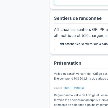
Sentiers de randonnée
Affichez les sentiers GR, PR 
altimétrique et téléchargeme
🗺️ Afficher les sentiers sur la cart
Présentation
Vallée et bassin versant de l'Oriège es
Elle comprend 103 903,1 ha de surface a
Source :
INPN — PatriNat
Regroupant la vall e de l Ori ge et l ens
terrains tr s anciens m tamorphis s lors d
compos e de calcaires cipolins (m tamorph