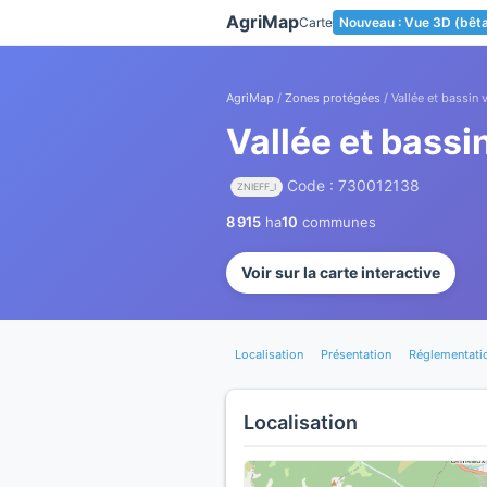
Panneau de gestion des cookies
AgriMap
Carte
Nouveau : Vue 3D (bêt
AgriMap
/
Zones protégées
/ Vallée et bassin 
Vallée et bassi
Code : 730012138
ZNIEFF_I
8 915
ha
10
communes
Voir sur la carte interactive
Localisation
Présentation
Réglementati
Localisation