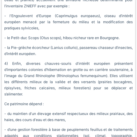
l’inventaire ZNIEFF avec par exemple :
- l'Engoulevent d'Europe (Caprimulgus europaeus), oiseau d’intérêt
européen menacé par la fermeture du milieu et la modification des
pratiques sylvicoles,
- le Petit-duc Scops (Otus scops), hibou nicheur rare en Bourgogne.
- la Pie-grièche écorcheur (Lanius collurio), passereau chasseur d’insectes,
d’intérêt européen.
4) Enfin, diverses chauves-souris d'intérêt européen présentent
d’importantes colonies d’hibernation en grotte ou en carrière souterraine, à
l'image du Grand Rhinolophe (Rhinolophus ferrumequinum). Elles utilisent
les différents milieux de la vallée et des versants (prairies bocagères,
ripisylves, friches calcaires, milieux forestiers) pour se déplacer et
s’alimenter.
Ce patrimoine dépend :
- du maintien d'un élevage extensif respectueux des milieux prairiaux, des
haies, des cours d'eau et des mares,
- d’une gestion forestière à base de peuplements feuillus et de traitements
adaptés aux conditions stationnelles (sol, climat, topographie,