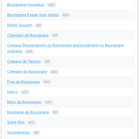
Bourgogne mousseux
AOC
Bourgogne Passe-tout-grains
AOC
Brillat-Savarin
IGP
Charolais de Bourgogne
IGP
Coteaux Bourguignons ou Bourgogne grand ordinaire ou Bourgogne
ordinaire
AOC
Coteaux de Tannay
IGP
Crémant de Bourgogne
AOC
Fine de Bourgogne
AOC
Irancy
AOC
Marc de Bourgogne
AOC
Moutarde de Bourgogne
IGP
Saint-Bris
AOC
Soumaintrain
IGP