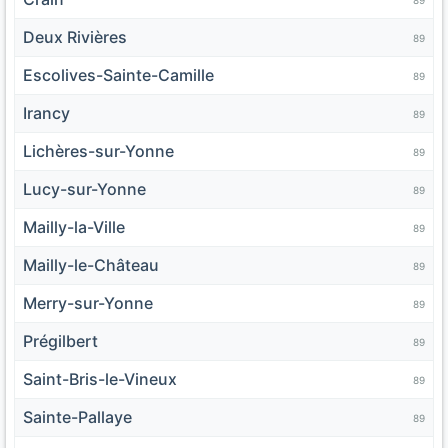
Deux Rivières
89
Escolives-Sainte-Camille
89
Irancy
89
Lichères-sur-Yonne
89
Lucy-sur-Yonne
89
Mailly-la-Ville
89
Mailly-le-Château
89
Merry-sur-Yonne
89
Prégilbert
89
Saint-Bris-le-Vineux
89
Sainte-Pallaye
89