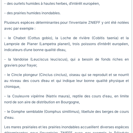
- des ourlets humides à hautes herbes, d’intérêt européen,
- des prairies humides inondables.
Plusieurs espèces déterminantes pour l’inventaire ZNIEFF y ont été notées
avec par exemple :
- le Chabot (Cottus gobio), la Loche de rivière (Cobitis taenia) et la
Lamproie de Planer (Lampetra planeri), trois poissons d’intérêt européen,
indicateurs d’une bonne qualité d’eau,
- la Vandoise (Leuciscus leuciscus), qui a besoin de fonds riches en
graviers pour frayer,
- le Cincle plongeur (Cinclus cinclus), oiseau qui se reproduit et se nourrit
au niveau des cours d’eau et qui indique leur bonne qualité physique et
chimique,
- la Couleuvre vipérine (Natrix maura), reptile des cours d'eau, en limite
nord de son aire de distribution en Bourgogne,
- le Gomphe semblable (Gomphus simillimus), libellule des berges de cours
d'eau.
Les mares prairiales et les prairies inondables accueillent diverses espèces
déterminantes pour l’inventaire ZNIEFF avec par exemple le Pélodyte