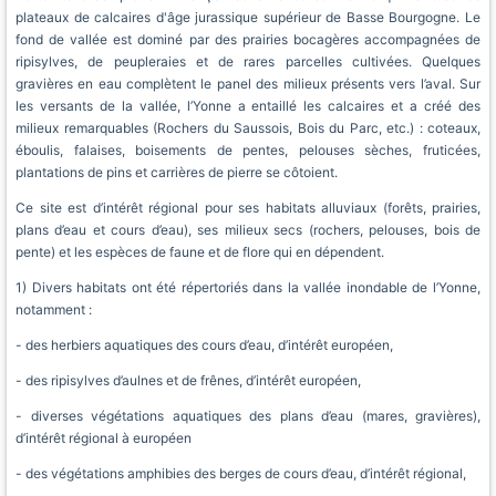
plateaux de calcaires d'âge jurassique supérieur de Basse Bourgogne. Le
fond de vallée est dominé par des prairies bocagères accompagnées de
ripisylves, de peupleraies et de rares parcelles cultivées. Quelques
gravières en eau complètent le panel des milieux présents vers l’aval. Sur
les versants de la vallée, l’Yonne a entaillé les calcaires et a créé des
milieux remarquables (Rochers du Saussois, Bois du Parc, etc.) : coteaux,
éboulis, falaises, boisements de pentes, pelouses sèches, fruticées,
plantations de pins et carrières de pierre se côtoient.
Ce site est d’intérêt régional pour ses habitats alluviaux (forêts, prairies,
plans d’eau et cours d’eau), ses milieux secs (rochers, pelouses, bois de
pente) et les espèces de faune et de flore qui en dépendent.
1) Divers habitats ont été répertoriés dans la vallée inondable de l’Yonne,
notamment :
- des herbiers aquatiques des cours d’eau, d’intérêt européen,
- des ripisylves d’aulnes et de frênes, d’intérêt européen,
- diverses végétations aquatiques des plans d’eau (mares, gravières),
d’intérêt régional à européen
- des végétations amphibies des berges de cours d’eau, d’intérêt régional,