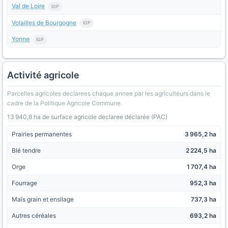
Val de Loire
IGP
Volailles de Bourgogne
IGP
Yonne
IGP
Activité agricole
Parcelles agricoles declarees chaque annee par les agriculteurs dans le
cadre de la Politique Agricole Commune.
13 940,8 ha de surface agricole declaree déclarée (PAC)
Prairies permanentes
3 965,2 ha
Blé tendre
2 224,5 ha
Orge
1 707,4 ha
Fourrage
952,3 ha
Maïs grain et ensilage
737,3 ha
Autres céréales
693,2 ha