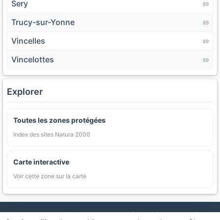
Sery
89
Trucy-sur-Yonne
89
Vincelles
89
Vincelottes
89
Explorer
Toutes les zones protégées
Index des sites Natura 2000
Carte interactive
Voir cette zone sur la carte
AgriMap — Données agricoles ouvertes
|
Carte
|
Communes
|