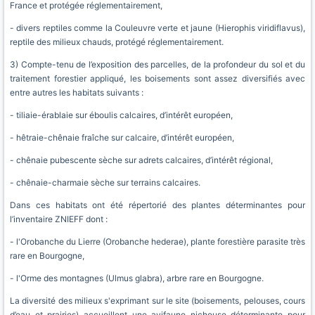
France et protégée réglementairement,
- divers reptiles comme la Couleuvre verte et jaune (Hierophis viridiflavus),
reptile des milieux chauds, protégé réglementairement.
3) Compte-tenu de l’exposition des parcelles, de la profondeur du sol et du
traitement forestier appliqué, les boisements sont assez diversifiés avec
entre autres les habitats suivants :
- tiliaie-érablaie sur éboulis calcaires, d’intérêt européen,
- hêtraie-chênaie fraîche sur calcaire, d’intérêt européen,
- chênaie pubescente sèche sur adrets calcaires, d’intérêt régional,
- chênaie-charmaie sèche sur terrains calcaires.
Dans ces habitats ont été répertorié des plantes déterminantes pour
l’inventaire ZNIEFF dont :
- l'Orobanche du Lierre (Orobanche hederae), plante forestière parasite très
rare en Bourgogne,
- l'Orme des montagnes (Ulmus glabra), arbre rare en Bourgogne.
La diversité des milieux s'exprimant sur le site (boisements, pelouses, cours
d’eau et prairies) accueillent une avifaune nicheuse déterminante pour