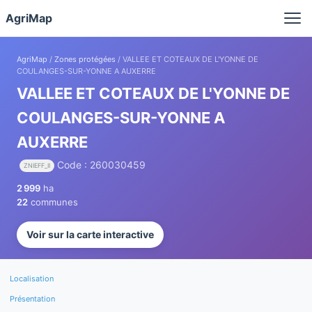
Panneau de gestion des cookies
AgriMap
AgriMap
/
Zones protégées
/ VALLEE ET COTEAUX DE L'YONNE DE
COULANGES-SUR-YONNE A AUXERRE
VALLEE ET COTEAUX DE L'YONNE DE
COULANGES-SUR-YONNE A
AUXERRE
Code : 260030459
ZNIEFF_II
2 999
ha
22
communes
Voir sur la carte interactive
Localisation
Présentation