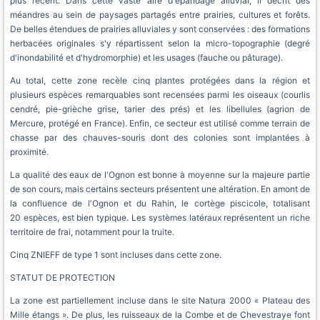
plus récent. Dans cette vaste aire d'épandage alluvial, il décrit des
méandres au sein de paysages partagés entre prairies, cultures et forêts.
De belles étendues de prairies alluviales y sont conservées : des formations
herbacées originales s'y répartissent selon la micro-topographie (degré
d'inondabilité et d'hydromorphie) et les usages (fauche ou pâturage).
Au total, cette zone recèle cinq plantes protégées dans la région et
plusieurs espèces remarquables sont recensées parmi les oiseaux (courlis
cendré, pie-grièche grise, tarier des prés) et les libellules (agrion de
Mercure, protégé en France). Enfin, ce secteur est utilisé comme terrain de
chasse par des chauves-souris dont des colonies sont implantées à
proximité.
La qualité des eaux de l'Ognon est bonne à moyenne sur la majeure partie
de son cours, mais certains secteurs présentent une altération. En amont de
la confluence de l'Ognon et du Rahin, le cortège piscicole, totalisant
20 espèces, est bien typique. Les systèmes latéraux représentent un riche
territoire de frai, notamment pour la truite.
Cinq ZNIEFF de type 1 sont incluses dans cette zone.
STATUT DE PROTECTION
La zone est partiellement incluse dans le site Natura 2000 « Plateau des
Mille étangs ». De plus, les ruisseaux de la Combe et de Chevestraye font