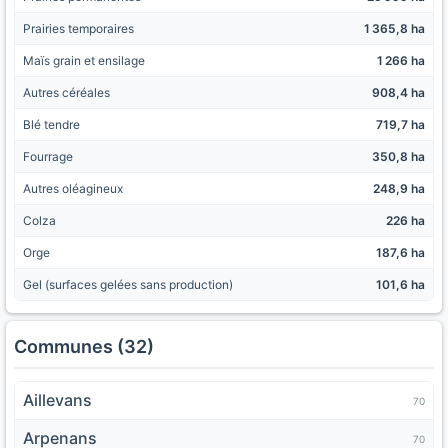
Prairies temporaires
1 365,8 ha
Maïs grain et ensilage
1 266 ha
Autres céréales
908,4 ha
Blé tendre
719,7 ha
Fourrage
350,8 ha
Autres oléagineux
248,9 ha
Colza
226 ha
Orge
187,6 ha
Gel (surfaces gelées sans production)
101,6 ha
Communes (32)
Aillevans
70
Arpenans
70