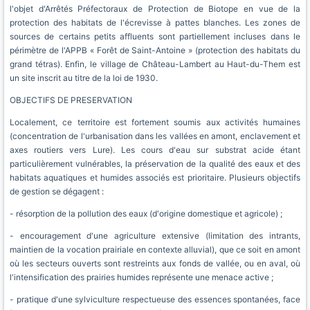
l'objet d'Arrêtés Préfectoraux de Protection de Biotope en vue de la
protection des habitats de l'écrevisse à pattes blanches. Les zones de
sources de certains petits affluents sont partiellement incluses dans le
périmètre de l'APPB « Forêt de Saint-Antoine » (protection des habitats du
grand tétras). Enfin, le village de Château-Lambert au Haut-du-Them est
un site inscrit au titre de la loi de 1930.
OBJECTIFS DE PRESERVATION
Localement, ce territoire est fortement soumis aux activités humaines
(concentration de l'urbanisation dans les vallées en amont, enclavement et
axes routiers vers Lure). Les cours d'eau sur substrat acide étant
particulièrement vulnérables, la préservation de la qualité des eaux et des
habitats aquatiques et humides associés est prioritaire. Plusieurs objectifs
de gestion se dégagent :
- résorption de la pollution des eaux (d'origine domestique et agricole) ;
- encouragement d'une agriculture extensive (limitation des intrants,
maintien de la vocation prairiale en contexte alluvial), que ce soit en amont
où les secteurs ouverts sont restreints aux fonds de vallée, ou en aval, où
l'intensification des prairies humides représente une menace active ;
- pratique d'une sylviculture respectueuse des essences spontanées, face