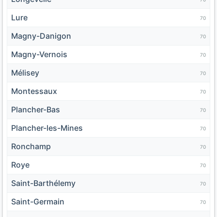
Lure
70
Magny-Danigon
70
Magny-Vernois
70
Mélisey
70
Montessaux
70
Plancher-Bas
70
Plancher-les-Mines
70
Ronchamp
70
Roye
70
Saint-Barthélemy
70
Saint-Germain
70