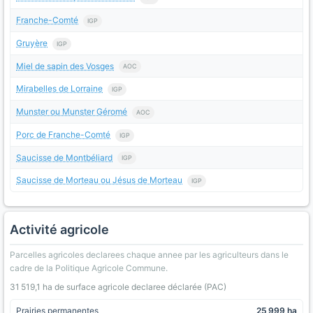
Franche-Comté
IGP
Gruyère
IGP
Miel de sapin des Vosges
AOC
Mirabelles de Lorraine
IGP
Munster ou Munster Géromé
AOC
Porc de Franche-Comté
IGP
Saucisse de Montbéliard
IGP
Saucisse de Morteau ou Jésus de Morteau
IGP
Activité agricole
Parcelles agricoles declarees chaque annee par les agriculteurs dans le
cadre de la Politique Agricole Commune.
31 519,1 ha de surface agricole declaree déclarée (PAC)
Prairies permanentes
25 999 ha