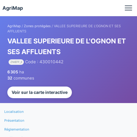
Panneau de gestion des cookies
AgriMap
AgriMap
/
Zones protégées
/ VALLEE SUPERIEURE DE L'OGNON ET SES
AFFLUENTS
VALLEE SUPERIEURE DE L'OGNON ET
SES AFFLUENTS
Code : 430010442
ZNIEFF_II
6 305
ha
32
communes
Voir sur la carte interactive
Localisation
Présentation
Réglementation