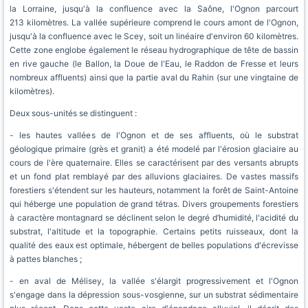
la Lorraine, jusqu'à la confluence avec la Saône, l'Ognon parcourt
213 kilomètres. La vallée supérieure comprend le cours amont de l'Ognon,
jusqu'à la confluence avec le Scey, soit un linéaire d'environ 60 kilomètres.
Cette zone englobe également le réseau hydrographique de tête de bassin
en rive gauche (le Ballon, la Doue de l'Eau, le Raddon de Fresse et leurs
nombreux affluents) ainsi que la partie aval du Rahin (sur une vingtaine de
kilomètres).
Deux sous-unités se distinguent :
- les hautes vallées de l'Ognon et de ses affluents, où le substrat
géologique primaire (grès et granit) a été modelé par l'érosion glaciaire au
cours de l'ère quaternaire. Elles se caractérisent par des versants abrupts
et un fond plat remblayé par des alluvions glaciaires. De vastes massifs
forestiers s'étendent sur les hauteurs, notamment la forêt de Saint-Antoine
qui héberge une population de grand tétras. Divers groupements forestiers
à caractère montagnard se déclinent selon le degré d’humidité, l'acidité du
substrat, l'altitude et la topographie. Certains petits ruisseaux, dont la
qualité des eaux est optimale, hébergent de belles populations d'écrevisse
à pattes blanches ;
- en aval de Mélisey, la vallée s'élargit progressivement et l'Ognon
s'engage dans la dépression sous-vosgienne, sur un substrat sédimentaire