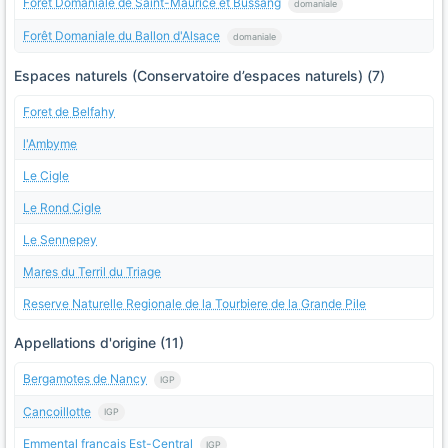
Forêt Domaniale de Saint-Maurice et Bussang
domaniale
Forêt Domaniale du Ballon d'Alsace
domaniale
Espaces naturels (Conservatoire d’espaces naturels) (7)
Foret de Belfahy
l'Ambyme
Le Cigle
Le Rond Cigle
Le Sennepey
Mares du Terril du Triage
Reserve Naturelle Regionale de la Tourbiere de la Grande Pile
Appellations d'origine (11)
Bergamotes de Nancy
IGP
Cancoillotte
IGP
Emmental français Est-Central
IGP