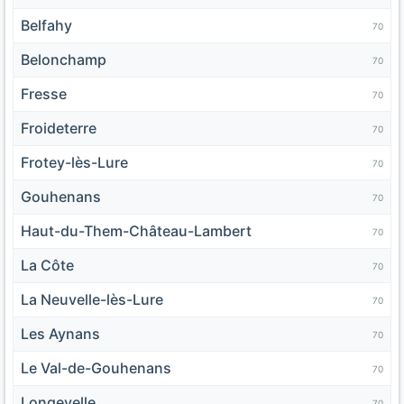
Belfahy
70
Belonchamp
70
Fresse
70
Froideterre
70
Frotey-lès-Lure
70
Gouhenans
70
Haut-du-Them-Château-Lambert
70
La Côte
70
La Neuvelle-lès-Lure
70
Les Aynans
70
Le Val-de-Gouhenans
70
Longevelle
70