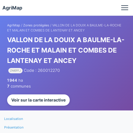
Panneau de gestion des cookies
AgriMap
AgriMap
/
Zones protégées
/ VALLON DE LA DOUIX A BAULME-LA-ROCHE
ET MALAIN ET COMBES DE LANTENAY ET ANCEY
VALLON DE LA DOUIX A BAULME-LA-
ROCHE ET MALAIN ET COMBES DE
LANTENAY ET ANCEY
Code : 260012270
ZNIEFF_I
1 944
ha
7
communes
Voir sur la carte interactive
Localisation
Présentation