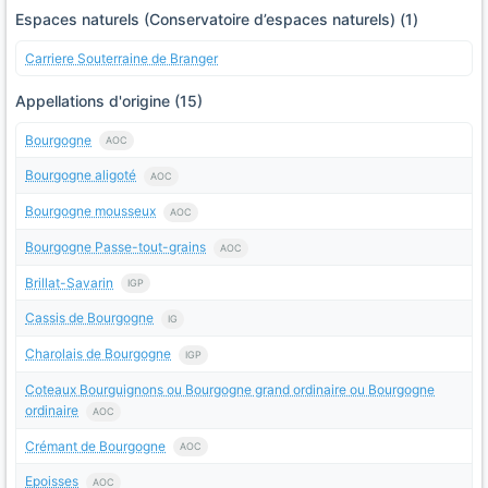
Espaces naturels (Conservatoire d’espaces naturels) (1)
Carriere Souterraine de Branger
Appellations d'origine (15)
Bourgogne
AOC
Bourgogne aligoté
AOC
Bourgogne mousseux
AOC
Bourgogne Passe-tout-grains
AOC
Brillat-Savarin
IGP
Cassis de Bourgogne
IG
Charolais de Bourgogne
IGP
Coteaux Bourguignons ou Bourgogne grand ordinaire ou Bourgogne
ordinaire
AOC
Crémant de Bourgogne
AOC
Epoisses
AOC