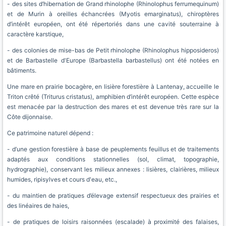
- des sites d’hibernation de Grand rhinolophe (Rhinolophus ferrumequinum)
et de Murin à oreilles échancrées (Myotis emarginatus), chiroptères
d’intérêt européen, ont été répertoriés dans une cavité souterraine à
caractère karstique,
- des colonies de mise-bas de Petit rhinolophe (Rhinolophus hipposideros)
et de Barbastelle d'Europe (Barbastella barbastellus) ont été notées en
bâtiments.
Une mare en prairie bocagère, en lisière forestière à Lantenay, accueille le
Triton crêté (Triturus cristatus), amphibien d’intérêt européen. Cette espèce
est menacée par la destruction des mares et est devenue très rare sur la
Côte dijonnaise.
Ce patrimoine naturel dépend :
- d’une gestion forestière à base de peuplements feuillus et de traitements
adaptés aux conditions stationnelles (sol, climat, topographie,
hydrographie), conservant les milieux annexes : lisières, clairières, milieux
humides, ripisylves et cours d'eau, etc.,
- du maintien de pratiques d’élevage extensif respectueux des prairies et
des linéaires de haies,
- de pratiques de loisirs raisonnées (escalade) à proximité des falaises,