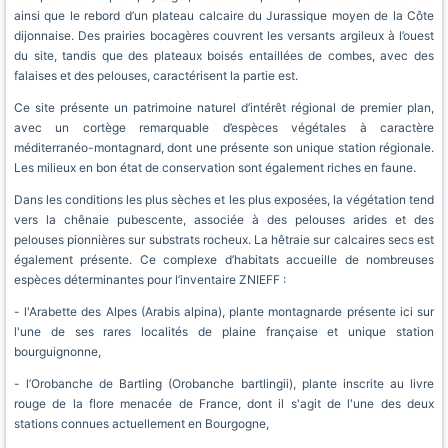
ainsi que le rebord d’un plateau calcaire du Jurassique moyen de la Côte
dijonnaise. Des prairies bocagères couvrent les versants argileux à l’ouest
du site, tandis que des plateaux boisés entaillées de combes, avec des
falaises et des pelouses, caractérisent la partie est.
Ce site présente un patrimoine naturel d’intérêt régional de premier plan,
avec un cortège remarquable d’espèces végétales à caractère
méditerranéo-montagnard, dont une présente son unique station régionale.
Les milieux en bon état de conservation sont également riches en faune.
Dans les conditions les plus sèches et les plus exposées, la végétation tend
vers la chênaie pubescente, associée à des pelouses arides et des
pelouses pionnières sur substrats rocheux. La hêtraie sur calcaires secs est
également présente. Ce complexe d’habitats accueille de nombreuses
espèces déterminantes pour l’inventaire ZNIEFF :
- l'Arabette des Alpes (Arabis alpina), plante montagnarde présente ici sur
l'une de ses rares localités de plaine française et unique station
bourguignonne,
- l’Orobanche de Bartling (Orobanche bartlingii), plante inscrite au livre
rouge de la flore menacée de France, dont il s'agit de l'une des deux
stations connues actuellement en Bourgogne,