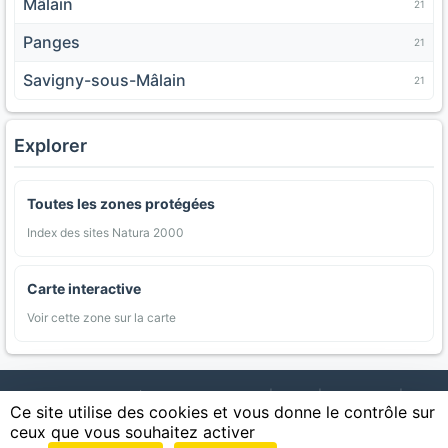
Mâlain
21
Panges
21
Savigny-sous-Mâlain
21
Explorer
Toutes les zones protégées
Index des sites Natura 2000
Carte interactive
Voir cette zone sur la carte
AgriMap — Données agricoles ouvertes
|
Carte
|
Communes
|
Ce site utilise des cookies et vous donne le contrôle sur
Appellations
|
Regions
|
Cultures
|
Zones protégées
|
Forets
|
ceux que vous souhaitez activer
Littoral
|
Espaces naturels
|
Statistiques
|
Contact
|
Mentions légales