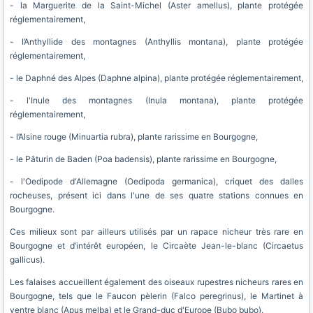
- la Marguerite de la Saint-Michel (Aster amellus), plante protégée
réglementairement,
- l’Anthyllide des montagnes (Anthyllis montana), plante protégée
réglementairement,
- le Daphné des Alpes (Daphne alpina), plante protégée réglementairement,
- l'Inule des montagnes (Inula montana), plante protégée
réglementairement,
- l’Alsine rouge (Minuartia rubra), plante rarissime en Bourgogne,
- le Pâturin de Baden (Poa badensis), plante rarissime en Bourgogne,
- l'Oedipode d'Allemagne (Oedipoda germanica), criquet des dalles
rocheuses, présent ici dans l'une de ses quatre stations connues en
Bourgogne.
Ces milieux sont par ailleurs utilisés par un rapace nicheur très rare en
Bourgogne et d’intérêt européen, le Circaète Jean-le-blanc (Circaetus
gallicus).
Les falaises accueillent également des oiseaux rupestres nicheurs rares en
Bourgogne, tels que le Faucon pèlerin (Falco peregrinus), le Martinet à
ventre blanc (Apus melba) et le Grand-duc d'Europe (Bubo bubo).