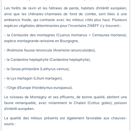
Les forêts de ravin et les hêtraies de pente, habitats d’intérêt européen,
ainsi que les chênaies-charmaies de fond de combe, sont liées à une
ambiance froide, qui contraste avec les milieux cités plus haut. Plusieurs
espèces végétales déterminantes pour l'inventaire ZNIEFF s'y trouvent :
- la Centaurée des montagnes (Cyanus montanus = Centaurea montana),
espèce montagnarde rarissime en Bourgogne,
- l’Anémone fausse renoncule (Anemone ranunculoides),
- la Cardamine heptaphylle (Cardamine heptaphylla),
- la Gesse printanière (Lathyrus vernus),
- le Lys martagon (Lilium martagon),
- l’Orge d’Europe (Hordelymus europaeus).
Le ruisseau de Montagny et ses affluents, de bonne qualité, abritent une
faune remarquable, avec notamment le Chabot (Cottus gobio), poisson
d’intérêt européen.
La qualité des milieux présents est également favorable aux chauves-
souris :