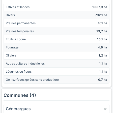
Estives et landes
1 337,9 ha
Divers
792,1 ha
Prairies permanentes
101 ha
Prairies temporaires
23,7 ha
Fruits à coque
15,1 ha
Fourrage
4,6 ha
Oliviers
1,2 ha
Autres cultures industrielles
1,1 ha
Légumes ou fleurs
1,1 ha
Gel (surfaces gelées sans production)
0,7 ha
Communes (4)
Générargues
30