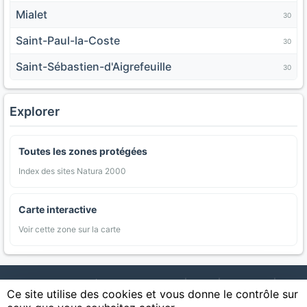
Mialet
30
Saint-Paul-la-Coste
30
Saint-Sébastien-d'Aigrefeuille
30
Explorer
Toutes les zones protégées
Index des sites Natura 2000
Carte interactive
Voir cette zone sur la carte
AgriMap — Données agricoles ouvertes
|
Carte
|
Communes
|
Ce site utilise des cookies et vous donne le contrôle sur
Appellations
|
Regions
|
Cultures
|
Zones protégées
|
Forets
|