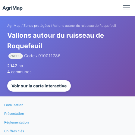
Panneau de gestion des cookies
AgriMap
AgriMap
/
Zones protégées
/ Vallons autour du ruisseau de Roquefeuil
Vallons autour du ruisseau de
Roquefeuil
Code : 910011786
ZNIEFF_I
2 147
ha
4
communes
Voir sur la carte interactive
Localisation
Présentation
Réglementation
Chiffres clés