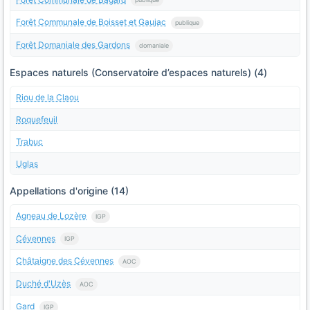
Forêt Communale de Boisset et Gaujac
publique
Forêt Domaniale des Gardons
domaniale
Espaces naturels (Conservatoire d’espaces naturels) (4)
Riou de la Claou
Roquefeuil
Trabuc
Uglas
Appellations d'origine (14)
Agneau de Lozère
IGP
Cévennes
IGP
Châtaigne des Cévennes
AOC
Duché d'Uzès
AOC
Gard
IGP