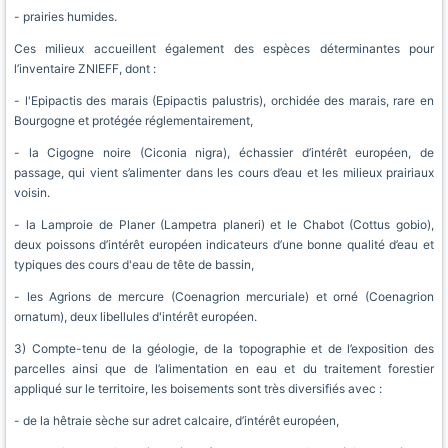
- prairies humides.
Ces milieux accueillent également des espèces déterminantes pour
l’inventaire ZNIEFF, dont :
- l'Epipactis des marais (Epipactis palustris), orchidée des marais, rare en
Bourgogne et protégée réglementairement,
- la Cigogne noire (Ciconia nigra), échassier d’intérêt européen, de
passage, qui vient s’alimenter dans les cours d’eau et les milieux prairiaux
voisin.
- la Lamproie de Planer (Lampetra planeri) et le Chabot (Cottus gobio),
deux poissons d’intérêt européen indicateurs d’une bonne qualité d’eau et
typiques des cours d'eau de tête de bassin,
- les Agrions de mercure (Coenagrion mercuriale) et orné (Coenagrion
ornatum), deux libellules d'intérêt européen.
3) Compte-tenu de la géologie, de la topographie et de l’exposition des
parcelles ainsi que de l’alimentation en eau et du traitement forestier
appliqué sur le territoire, les boisements sont très diversifiés avec :
- de la hêtraie sèche sur adret calcaire, d’intérêt européen,