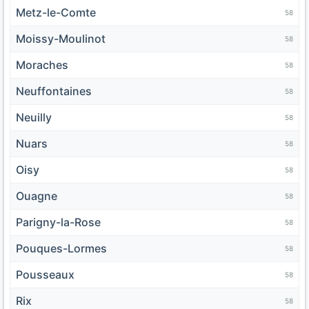
Metz-le-Comte
58
Moissy-Moulinot
58
Moraches
58
Neuffontaines
58
Neuilly
58
Nuars
58
Oisy
58
Ouagne
58
Parigny-la-Rose
58
Pouques-Lormes
58
Pousseaux
58
Rix
58