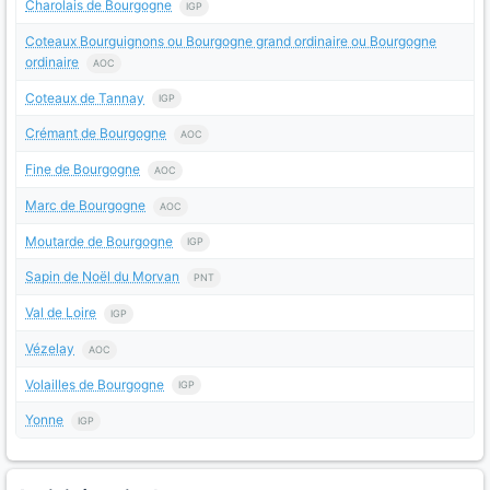
Charolais de Bourgogne
IGP
Coteaux Bourguignons ou Bourgogne grand ordinaire ou Bourgogne
ordinaire
AOC
Coteaux de Tannay
IGP
Crémant de Bourgogne
AOC
Fine de Bourgogne
AOC
Marc de Bourgogne
AOC
Moutarde de Bourgogne
IGP
Sapin de Noël du Morvan
PNT
Val de Loire
IGP
Vézelay
AOC
Volailles de Bourgogne
IGP
Yonne
IGP