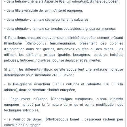
- de la hêtraie-chênaie à Aspérule (Galium odoratum), d’intérêt européen,
- de la tiliaie-érablaie de ravin, d’intérêt européen,
- de la chênaie-charmaie sèche sur terrains calcaires,
- de la chênaie-charmaie sur terrains peu acides, argileux ou limoneux.
4) Par ailleurs, diverses chauves-souris d'intérêt européen comme le Grand
Rhinolophe (Rhinolophus ferrumequinum), présentent des colonies
d’hibernation dans des grottes, des caves voutées ou des mines. Elles
utilisent les différents milieux (prairies bocagères, bordures boisées,
pelouses, fruticées, ripisylves) pour se déplacer et s’alimenter.
5) Enfin, les différents milieux du site accueillent une avifaune nicheuse
déterminante pour l’inventaire ZNIEFF avec :
- la Pie-grièche écorcheur (Lanius collurio) et l'Alouette lulu (Lullula
arborea), deux passereaux d’intérêt européen,
- l'Engoulevent d'Europe (Caprimulgus europaeus), oiseau d’intérêt
européen menacé par la fermeture du milieu et par la modification des
techniques sylvicoles,
- le Pouillot de Bonelli (Phylloscopus bonelli), passereau nicheur peu
commun en Bourgogne.