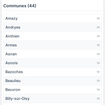
Communes (44)
Amazy
58
Andryes
89
Anthien
58
Armes
58
Asnan
58
Asnois
58
Bazoches
58
Beaulieu
58
Beuvron
58
Billy-sur-Oisy
58