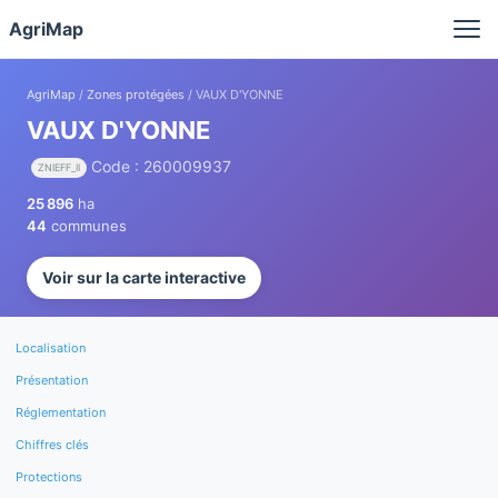
Panneau de gestion des cookies
AgriMap
AgriMap
/
Zones protégées
/ VAUX D'YONNE
VAUX D'YONNE
Code : 260009937
ZNIEFF_II
25 896
ha
44
communes
Voir sur la carte interactive
Localisation
Présentation
Réglementation
Chiffres clés
Protections