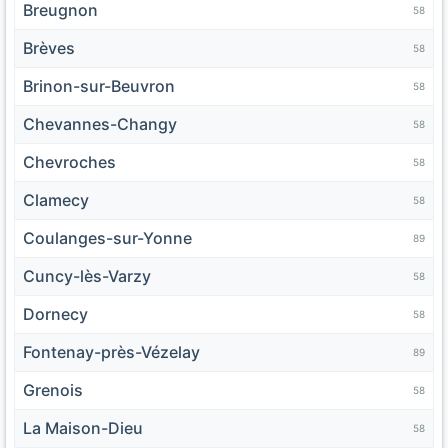
Breugnon
58
Brèves
58
Brinon-sur-Beuvron
58
Chevannes-Changy
58
Chevroches
58
Clamecy
58
Coulanges-sur-Yonne
89
Cuncy-lès-Varzy
58
Dornecy
58
Fontenay-près-Vézelay
89
Grenois
58
La Maison-Dieu
58