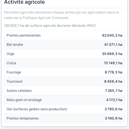
Activité agricole
Parcelles agricoles declarees chaque annee par les agriculteurs dans le
cadre de la Politique Agricole Commune.
195 652,7 ha de surface agricole declaree déclarée (PAC)
Prairies permanentes
62 040,3 ha
Blé tendre
41 371,1 ha
Orge
35 669,3 ha
Colza
15 149,1 ha
Fourrage
8 778,3 ha
Tournesol
8 456,4 ha
Autres céréales
7 265,7 ha
Maïs grain et ensilage
4 172,1 ha
Gel (surfaces gelées sans production)
3 790,6 ha
Prairies temporaires
3 190,9 ha