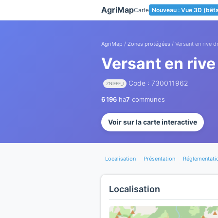
Panneau de gestion des cookies
AgriMap
Carte
Nouveau : Vue 3D (bêt
AgriMap
/
Zones protégées
/ Versant en rive dr
Versant en rive 
Code : 730011962
ZNIEFF_I
6 196
ha
7
communes
Voir sur la carte interactive
Localisation
Présentation
Réglementati
Localisation