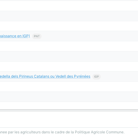
aissance en IGP)
PNT
edella dels Pirineus Catalans ou Vedell des Pyrénées
IGP
nee par les agriculteurs dans le cadre de la Politique Agricole Commune.