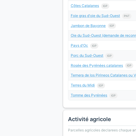
Côtes Catalanes
IGP
Foie gras d'oie du Sud-Ouest
PNT
Jambon de Bayonne
IGP
Oie du Sud-Ouest (demande de reconn
Pays d'Oc
IGP
Porc du Sud-Ouest
IGP
Rosée des Pyrénées catalanes
IGP
Ternera de los Pirineos Catalanes ou V
Terres du Midi
IGP
Tomme des Pyrénées
IGP
Activité agricole
Parcelles agricoles declarees chaque an