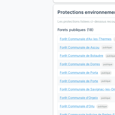
Protections environneme
Les protections listees ci-dessous rec
Forets publiques (18)
Forêt Communale d'Ax-les-Thermes
Forêt Communale de Ascou
publique
Forêt Communale de Bolquère
publiqu
Forêt Communale de Dorres
publique
Forêt Communale de Porta
publique
Forêt Communale de Porte
publique
Forêt Communale de Savignac-les-O
Forêt Communale d'Orgeix
publique
Forêt Communale d'Orlu
publique
Forêt Communale Indivise de Perles-