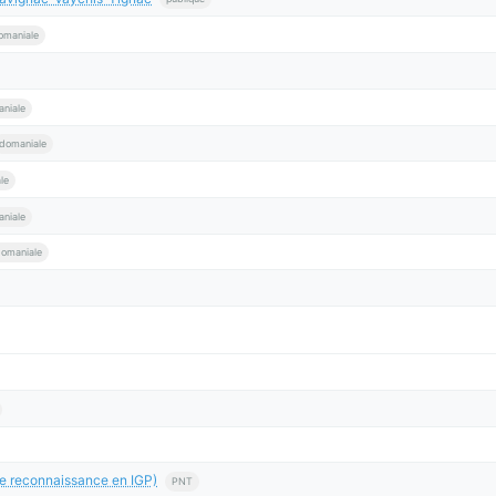
omaniale
niale
domaniale
le
niale
omaniale
e reconnaissance en IGP)
PNT