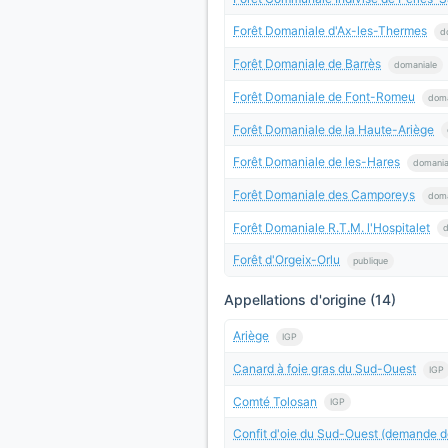
Forêt Domaniale d'Ax-les-Thermes
d
Forêt Domaniale de Barrès
domaniale
Forêt Domaniale de Font-Romeu
doma
Forêt Domaniale de la Haute-Ariège
Forêt Domaniale de les-Hares
domania
Forêt Domaniale des Camporeys
doma
Forêt Domaniale R.T.M. l'Hospitalet
d
Forêt d'Orgeix-Orlu
publique
Appellations d'origine (14)
Ariège
IGP
Canard à foie gras du Sud-Ouest
IGP
Comté Tolosan
IGP
Confit d'oie du Sud-Ouest (demande d