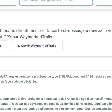
Ventes de terrains agricoles et forestiers
et locaux directement sur la carte ci-dessus, ou ouvrez la v
nt GPX sur WaymarkedTrails.
🥾 Ouvrir WaymarkedTrails
e
e de l'Ariège est une zone protégée de type ZNIEFF_I, couvrant 6 196 hectares su
 surface agricole déclarée.
, surplombe la rive droite de la haute vall e de l Ari ge. Il s agit d un massif mon
aract ris es par des paysages tr s rocailleux, domin s dans les hauteurs par d i
e est domin e par des landes clairsem es de pins de montagne. Sur les versants les