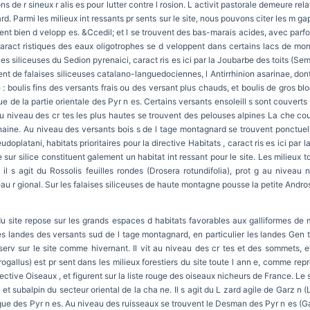
ns de r sineux r alis es pour lutter contre l rosion. L activit pastorale demeure re
d. Parmi les milieux int ressants pr sents sur le site, nous pouvons citer les m gap
ement bien d velopp es. &Ccedil; et l se trouvent des bas-marais acides, avec parf
aract ristiques des eaux oligotrophes se d veloppent dans certains lacs de mon
lles siliceuses du Sedion pyrenaici, caract ris es ici par la Joubarbe des toits (Se
e falaises siliceuses catalano-languedociennes, l Antirrhinion asarinae, dont l ai
 : boulis fins des versants frais ou des versant plus chauds, et boulis de gros bloc
e de la partie orientale des Pyr n es. Certains versants ensoleill s sont couverts
 Au niveau des cr tes les plus hautes se trouvent des pelouses alpines La che 
aine. Au niveau des versants bois s de l tage montagnard se trouvent ponctuell
oplatani, habitats prioritaires pour la directive Habitats , caract ris es ici par la 
 sur silice constituent galement un habitat int ressant pour le site. Les milieux 
il s agit du Rossolis feuilles rondes (Drosera rotundifolia), prot g au niveau n
au r gional. Sur les falaises siliceuses de haute montagne pousse la petite Andro
 du site repose sur les grands espaces d habitats favorables aux galliformes d
es landes des versants sud de l tage montagnard, en particulier les landes Gen t p
rv sur le site comme hivernant. Il vit au niveau des cr tes et des sommets, et
urogallus) est pr sent dans les milieux forestiers du site toute l ann e, comme rep
irective Oiseaux , et figurent sur la liste rouge des oiseaux nicheurs de France. 
 subalpin du secteur oriental de la cha ne. Il s agit du L zard agile de Garz n (L
ique des Pyr n es. Au niveau des ruisseaux se trouvent le Desman des Pyr n es (G