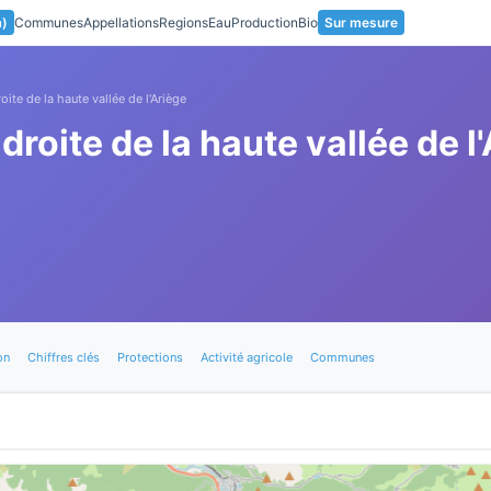
a)
Communes
Appellations
Regions
Eau
Production
Bio
Sur mesure
oite de la haute vallée de l'Ariège
droite de la haute vallée de l
on
Chiffres clés
Protections
Activité agricole
Communes