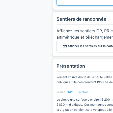
Sentiers de randonnée
Affichez les sentiers GR, PR 
altimétrique et téléchargeme
🗺️ Afficher les sentiers sur la cart
Présentation
Versant en rive droite de la haute vallé
publiques. Elle comprend 63 195,9 ha de
Source :
INPN — PatriNat
Le site, d une surface d environ 6 200 ha
2 830 m d altitude. Ces montagnes sont c
la v g tation parvient se d velopper, ell