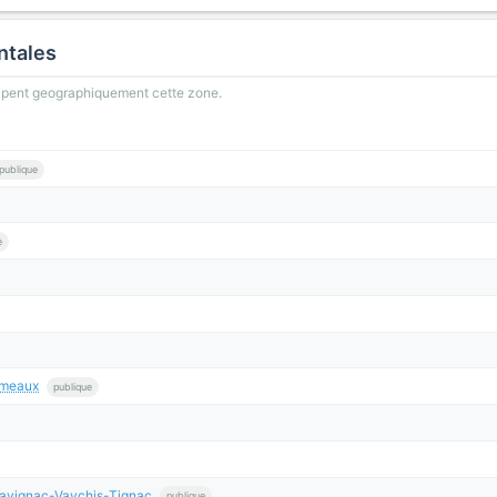
ntales
oupent geographiquement cette zone.
publique
e
rmeaux
publique
Savignac-Vaychis-Tignac
publique