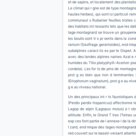
et de sapins, et localement des plantatio
Le climat qui r gne est de type montagnar
hautes herbes), qui sont ici particuli r
communaut s Rubanier feuilles troites c
des habitats int ressants tels que les da
tage montagnard se trouve un groupement d
les boulis sont tr s pr sents dans la zone
ranium (Saxifraga geranioides), end miqu
subalpines caract ris es par le Gispet.
avec des landes alpines naines Azal e n
humides du Tilio platyphylli-Acerion pseud
cordata). Les for ts de pins de montagne
prot g es bien que non d terminantes : 
(Eriophorum vaginatum), prot g e au nive
g e au niveau national.
Un des principaux int r ts faunistiques
(Perdix perdix hispanicus) affectionne l
Lagop de alpin (Lagopus mutus) a t obse
altitude. Enfin, le Grand T tras (Tetrao 
esp ces font partie de l annexe I de la d
l zard, end mique des tages montagnard et
red couvert sur le bassin versant atlant