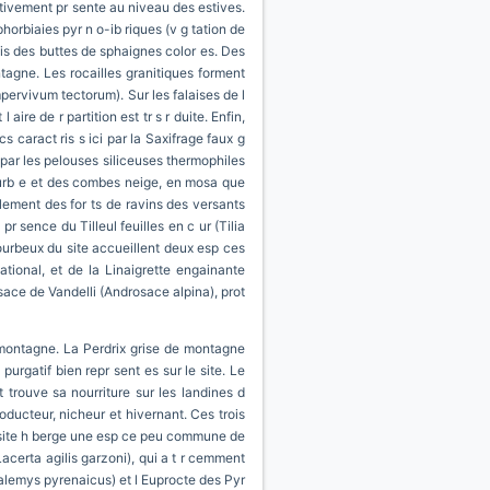
lativement pr sente au niveau des estives.
horbiaies pyr n o-ib riques (v g tation de
ois des buttes de sphaignes color es. Des
tagne. Les rocailles granitiques forment
mpervivum tectorum). Sur les falaises de l
re de r partition est tr s r duite. Enfin,
s caract ris s ici par la Saxifrage faux g
 par les pelouses siliceuses thermophiles
courb e et des combes neige, en mosa que
ement des for ts de ravins des versants
pr sence du Tilleul feuilles en c ur (Tilia
tourbeux du site accueillent deux esp ces
ational, et de la Linaigrette engainante
sace de Vandelli (Androsace alpina), prot
e montagne. La Perdrix grise de montagne
urgatif bien repr sent es sur le site. Le
 trouve sa nourriture sur les landines d
roducteur, nicheur et hivernant. Ces trois
Le site h berge une esp ce peu commune de
acerta agilis garzoni), qui a t r cemment
alemys pyrenaicus) et l Euprocte des Pyr