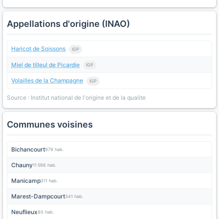
Appellations d'origine (INAO)
Haricot de Soissons
IGP
Miel de tilleul de Picardie
IGP
Volailles de la Champagne
IGP
Source : Institut national de l'origine et de la qualite
Communes voisines
Bichancourt
979 hab.
Chauny
11 596 hab.
Manicamp
311 hab.
Marest-Dampcourt
341 hab.
Neuflieux
80 hab.