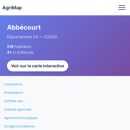
Panneau de gestion des cookies
AgriMap
Abbécourt
Département 02 — 02300
518
habitants
41
m d'altitude
Voir sur la carte interactive
Localisation
Présentation
Chiffres clés
Cultures agricoles
Agriculture biologique
Zonage d'urbanisme