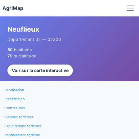
Panneau de gestion des cookies
AgriMap
Neuflieux
Département 02 — 02300
80
habitants
79
m d'altitude
Voir sur la carte interactive
Localisation
Présentation
Chiffres clés
Cultures agricoles
Exploitations agricoles
Recensement agricole