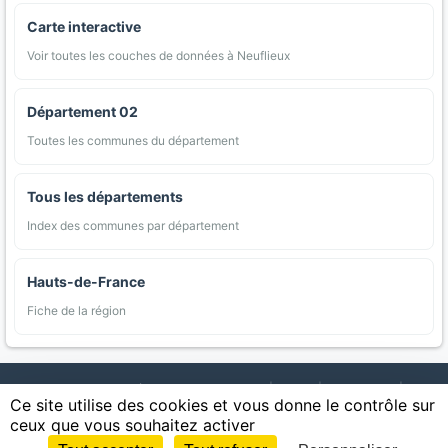
Carte interactive
Voir toutes les couches de données à Neuflieux
Département 02
Toutes les communes du département
Tous les départements
Index des communes par département
Hauts-de-France
Fiche de la région
AgriMap — Données agricoles ouvertes
|
Carte
|
Communes
|
Ce site utilise des cookies et vous donne le contrôle sur
Appellations
|
Regions
|
Cultures
|
Zones protégées
|
Forets
|
ceux que vous souhaitez activer
Littoral
|
Espaces naturels
|
Statistiques
|
Contact
|
Mentions légales
|
Confidentialite
|
CGU
|
CGV
|
Cookies