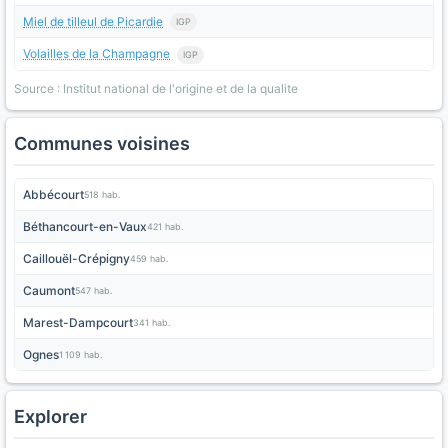
Miel de tilleul de Picardie
IGP
Volailles de la Champagne
IGP
Source : Institut national de l'origine et de la qualite
Communes voisines
Abbécourt
518 hab.
Béthancourt-en-Vaux
421 hab.
Caillouël-Crépigny
459 hab.
Caumont
547 hab.
Marest-Dampcourt
341 hab.
Ognes
1 109 hab.
Explorer