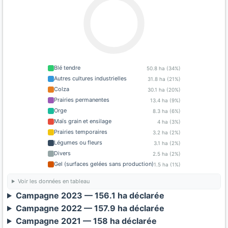
Blé tendre
50.8 ha (34%)
Autres cultures industrielles
31.8 ha (21%)
Colza
30.1 ha (20%)
Prairies permanentes
13.4 ha (9%)
Orge
8.3 ha (6%)
Maïs grain et ensilage
4 ha (3%)
Prairies temporaires
3.2 ha (2%)
Légumes ou fleurs
3.1 ha (2%)
Divers
2.5 ha (2%)
Gel (surfaces gelées sans production)
1.5 ha (1%)
Voir les données en tableau
Campagne 2023 — 156.1 ha déclarée
Campagne 2022 — 157.9 ha déclarée
Campagne 2021 — 158 ha déclarée