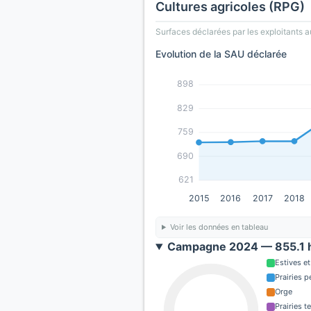
Cultures agricoles (RPG)
Surfaces déclarées par les exploitants a
Evolution de la SAU déclarée
898
829
759
690
621
2015
2016
2017
2018
Voir les données en tableau
Campagne 2024 — 855.1 h
Estives et
Prairies 
Orge
Prairies 