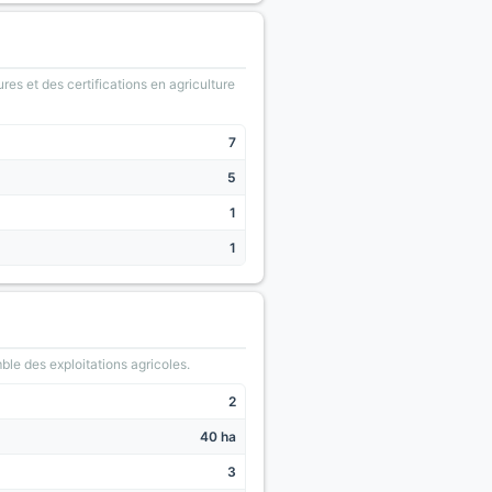
ures et des certifications en agriculture
7
5
1
1
le des exploitations agricoles.
2
40 ha
3