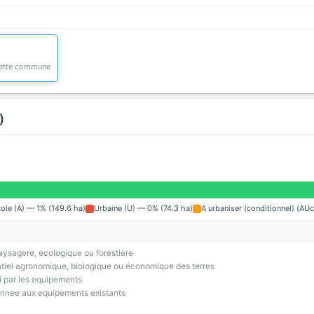
 cette commune
)
cole (A) — 1% (149.6 ha)
Urbaine (U) — 0% (74.3 ha)
A urbaniser (conditionnel) (AU
ysagere, ecologique ou forestiere
tiel agronomique, biologique ou économique des terres
i par les equipements
onnee aux equipements existants