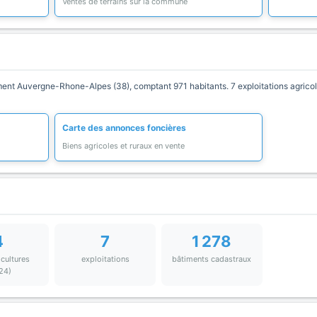
Ventes de terrains sur la commune
t Auvergne-Rhone-Alpes (38), comptant 971 habitants. 7 exploitations agricole
Carte des annonces foncières
Biens agricoles et ruraux en vente
4
7
1 278
 cultures
exploitations
bâtiments cadastraux
24)