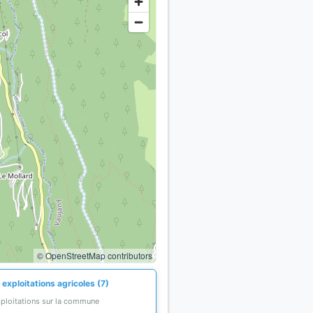
© OpenStreetMap contributors
exploitations agricoles (7)
xploitations sur la commune