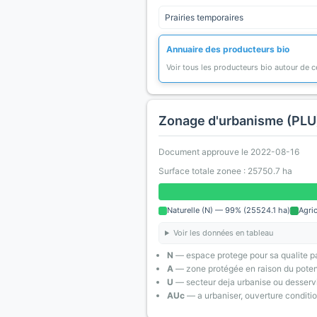
Prairies temporaires
Annuaire des producteurs bio
Voir tous les producteurs bio autour de
Zonage d'urbanisme (PLU
Document approuve le 2022-08-16
Surface totale zonee : 25750.7 ha
Naturelle (N) — 99% (25524.1 ha)
Agri
Voir les données en tableau
N
— espace protege pour sa qualite pa
A
— zone protégée en raison du poten
U
— secteur deja urbanise ou desserv
AUc
— a urbaniser, ouverture conditi