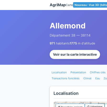
Panneau de gestion des cookies
AgriMap
Carte
Nouveau : Vue 3D (bêt
Allemond
Département 38 — 38114
971
habitants
1775
m d'altitude
Voir sur la carte interactive
Localisation
Présentation
Chiffres clés
Transactions foncières
Climat
Eau
Zo
Localisation
📋 Urbanisme
🌾 Parcellaire agricole