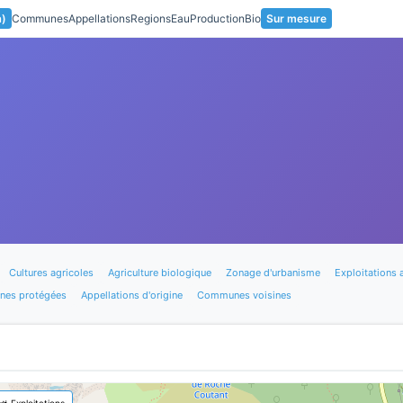
a)
Communes
Appellations
Regions
Eau
Production
Bio
Sur mesure
Cultures agricoles
Agriculture biologique
Zonage d'urbanisme
Exploitations 
nes protégées
Appellations d'origine
Communes voisines
🚜 Exploitations