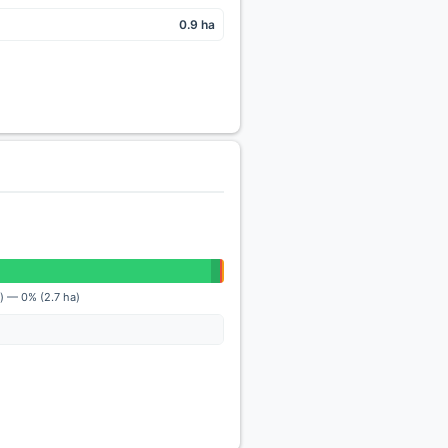
0.9 ha
c) — 0% (2.7 ha)