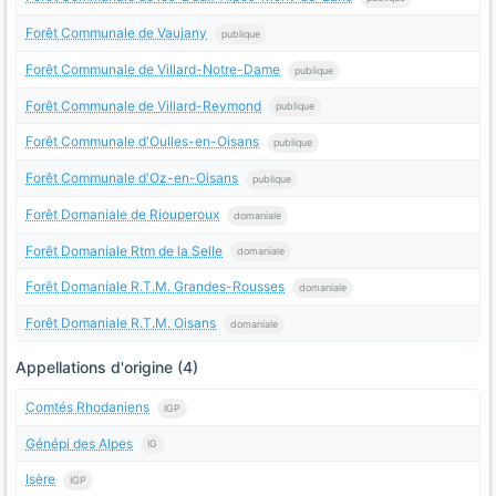
Forêt Communale de Vaujany
publique
Forêt Communale de Villard-Notre-Dame
publique
Forêt Communale de Villard-Reymond
publique
Forêt Communale d'Oulles-en-Oisans
publique
Forêt Communale d'Oz-en-Oisans
publique
Forêt Domaniale de Riouperoux
domaniale
Forêt Domaniale Rtm de la Selle
domaniale
Forêt Domaniale R.T.M. Grandes-Rousses
domaniale
Forêt Domaniale R.T.M. Oisans
domaniale
Appellations d'origine (4)
Comtés Rhodaniens
IGP
Génépi des Alpes
IG
Isère
IGP