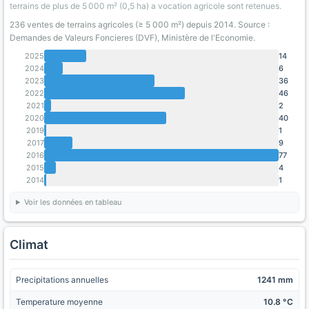
terrains de plus de 5 000 m² (0,5 ha) a vocation agricole sont retenues.
236 ventes de terrains agricoles (≥ 5 000 m²) depuis 2014. Source :
Demandes de Valeurs Foncieres (DVF), Ministère de l'Economie.
2025
14
2024
6
2023
36
2022
46
2021
2
2020
40
2019
1
2017
9
2016
77
2015
4
2014
1
Voir les données en tableau
Climat
Precipitations annuelles
1241 mm
Temperature moyenne
10.8 °C