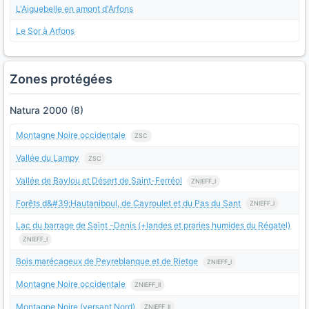
L'Aiguebelle en amont d'Arfons
Le Sor à Arfons
Zones protégées
Natura 2000 (8)
Montagne Noire occidentale
ZSC
Vallée du Lampy
ZSC
Vallée de Baylou et Désert de Saint-Ferréol
ZNIEFF_I
Forêts d&#39;Hautaniboul, de Cayroulet et du Pas du Sant
ZNIEFF_I
Lac du barrage de Saint -Denis (+landes et praries humides du Régatel)
ZNIEFF_I
Bois marécageux de Peyreblanque et de Rietge
ZNIEFF_I
Montagne Noire occidentale
ZNIEFF_II
Montagne Noire (versant Nord)
ZNIEFF_II