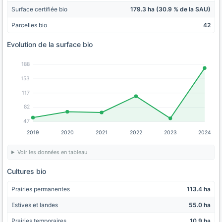
Surface certifiée bio
179.3 ha (30.9 % de la SAU)
Parcelles bio
42
Evolution de la surface bio
188
153
117
82
47
2019
2020
2021
2022
2023
2024
Voir les données en tableau
Cultures bio
Prairies permanentes
113.4 ha
Estives et landes
55.0 ha
Prairies temporaires
10.9 ha