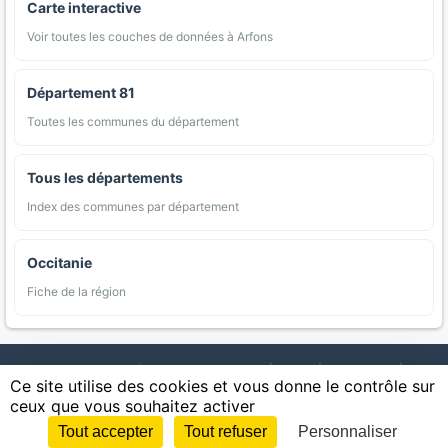
Carte interactive
Voir toutes les couches de données à Arfons
Département 81
Toutes les communes du département
Tous les départements
Index des communes par département
Occitanie
Fiche de la région
AgriMap — Données agricoles ouvertes
|
Carte
|
Communes
|
Ce site utilise des cookies et vous donne le contrôle sur
Appellations
|
Regions
|
Cultures
|
Zones protégées
|
Forets
|
ceux que vous souhaitez activer
Littoral
|
Espaces naturels
|
Statistiques
|
Contact
|
Mentions légales
|
Confidentialite
|
CGU
|
CGV
|
Cookies
Tout accepter
Tout refuser
Personnaliser