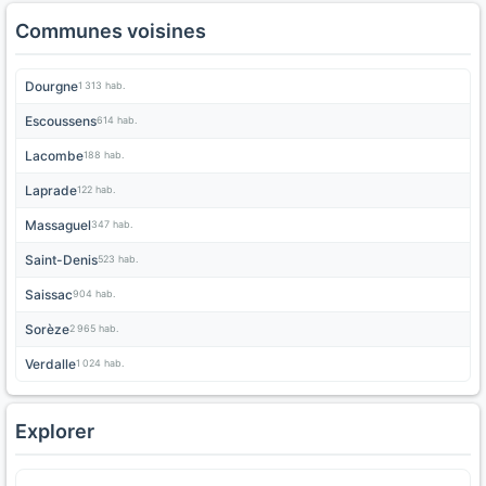
Communes voisines
Dourgne
1 313 hab.
Escoussens
614 hab.
Lacombe
188 hab.
Laprade
122 hab.
Massaguel
347 hab.
Saint-Denis
523 hab.
Saissac
904 hab.
Sorèze
2 965 hab.
Verdalle
1 024 hab.
Explorer