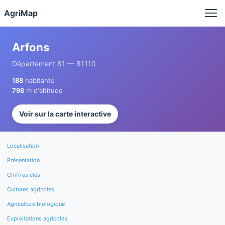
Panneau de gestion des cookies
AgriMap
Arfons
Département 81 — 81110
188
habitants
798
m d'altitude
Voir sur la carte interactive
Localisation
Présentation
Chiffres clés
Cultures agricoles
Agriculture biologique
Exploitations agricoles