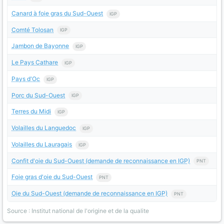
Canard à foie gras du Sud-Ouest
IGP
Comté Tolosan
IGP
Jambon de Bayonne
IGP
Le Pays Cathare
IGP
Pays d'Oc
IGP
Porc du Sud-Ouest
IGP
Terres du Midi
IGP
Volailles du Languedoc
IGP
Volailles du Lauragais
IGP
Confit d'oie du Sud-Ouest (demande de reconnaissance en IGP)
PNT
Foie gras d'oie du Sud-Ouest
PNT
Oie du Sud-Ouest (demande de reconnaissance en IGP)
PNT
Source : Institut national de l'origine et de la qualite