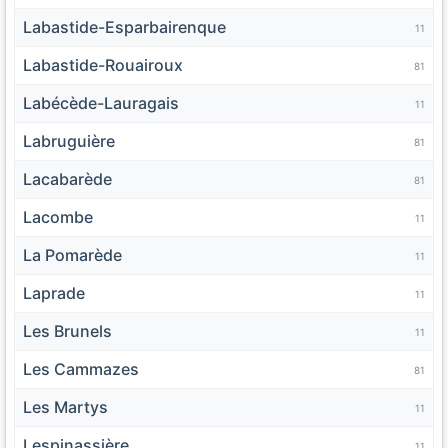
Labastide-Esparbairenque
11
Labastide-Rouairoux
81
Labécède-Lauragais
11
Labruguière
81
Lacabarède
81
Lacombe
11
La Pomarède
11
Laprade
11
Les Brunels
11
Les Cammazes
81
Les Martys
11
Lespinassière
11