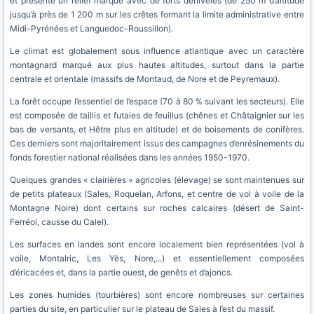
et présente un relief marqué avec de forts dénivelés (de 250 m d’altitude
jusqu’à près de 1 200 m sur les crêtes formant la limite administrative entre
Midi-Pyrénées et Languedoc-Roussillon).
Le climat est globalement sous influence atlantique avec un caractère
montagnard marqué aux plus hautes altitudes, surtout dans la partie
centrale et orientale (massifs de Montaud, de Nore et de Peyremaux).
La forêt occupe l’essentiel de l’espace (70 à 80 % suivant les secteurs). Elle
est composée de taillis et futaies de feuillus (chênes et Châtaignier sur les
bas de versants, et Hêtre plus en altitude) et de boisements de conifères.
Ces derniers sont majoritairement issus des campagnes d’enrésinements du
fonds forestier national réalisées dans les années 1950-1970.
Quelques grandes « clairières » agricoles (élevage) se sont maintenues sur
de petits plateaux (Sales, Roquelan, Arfons, et centre de vol à voile de la
Montagne Noire) dont certains sur roches calcaires (désert de Saint-
Ferréol, causse du Calel).
Les surfaces en landes sont encore localement bien représentées (vol à
voile, Montalric, Les Yès, Nore,...) et essentiellement composées
d’éricacées et, dans la partie ouest, de genêts et d’ajoncs.
Les zones humides (tourbières) sont encore nombreuses sur certaines
parties du site, en particulier sur le plateau de Sales à l’est du massif.