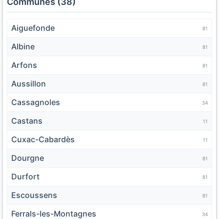
Communes (38)
Aiguefonde
81
Albine
81
Arfons
81
Aussillon
81
Cassagnoles
34
Castans
11
Cuxac-Cabardès
11
Dourgne
81
Durfort
81
Escoussens
81
Ferrals-les-Montagnes
34