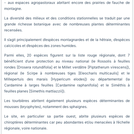
- aux espaces agropastoraux abritant encore des prairies de fauche de
montagne.
La diversité des milieux et des conditions stationnelles se traduit par une
grande richesse botanique avec de nombreuses plantes déterminantes
recensées.
Il s’agit principalement d’espèces montagnardes et de la hêtraie, d’espèces
calcicoles et d’espèces des zones humides.
Parmi elles, 20 espèces figurent sur la liste rouge régionale, dont 7
bénéficient d’une protection au niveau national (le Rossolis à feuilles
rondes [Drosera rotundifolia] et le Millet verdâtre [Piptatherum virescens]),
régional (le Scirpe à nombreuses tiges [Eleocharis multicaulis] et le
Millepertuis des marais [Hypericum elodes]) ou départemental (la
Cardamine à larges feuilles [Cardamine raphanifolia] et le Siméthis à
feuilles planes [Simethis mattiazzii]).
Les tourbières abritent également plusieurs espèces déterminantes de
mousses (bryophytes), notamment des sphaignes.
Le site, en particulier sa partie ouest, abrite plusieurs espèces de
chiroptères déterminantes car peu abondantes et/ou menacées à l’échelle
régionale, voire nationale.