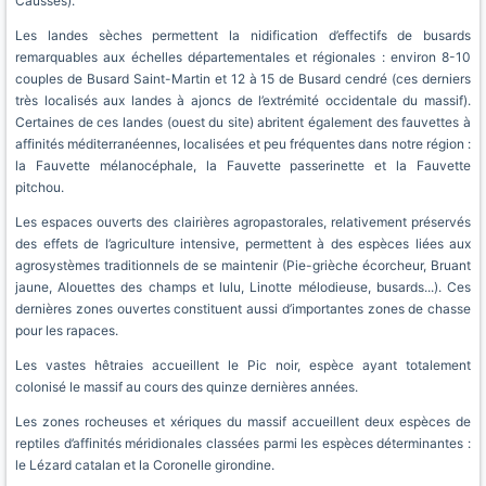
Causses).
Les landes sèches permettent la nidification d’effectifs de busards
remarquables aux échelles départementales et régionales : environ 8-10
couples de Busard Saint-Martin et 12 à 15 de Busard cendré (ces derniers
très localisés aux landes à ajoncs de l’extrémité occidentale du massif).
Certaines de ces landes (ouest du site) abritent également des fauvettes à
affinités méditerranéennes, localisées et peu fréquentes dans notre région :
la Fauvette mélanocéphale, la Fauvette passerinette et la Fauvette
pitchou.
Les espaces ouverts des clairières agropastorales, relativement préservés
des effets de l’agriculture intensive, permettent à des espèces liées aux
agrosystèmes traditionnels de se maintenir (Pie-grièche écorcheur, Bruant
jaune, Alouettes des champs et lulu, Linotte mélodieuse, busards...). Ces
dernières zones ouvertes constituent aussi d’importantes zones de chasse
pour les rapaces.
Les vastes hêtraies accueillent le Pic noir, espèce ayant totalement
colonisé le massif au cours des quinze dernières années.
Les zones rocheuses et xériques du massif accueillent deux espèces de
reptiles d’affinités méridionales classées parmi les espèces déterminantes :
le Lézard catalan et la Coronelle girondine.