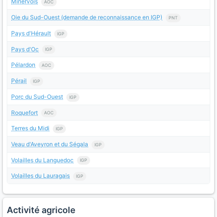
Minervois
AOC
Oie du Sud-Ouest (demande de reconnaissance en IGP)
PNT
Pays d'Hérault
IGP
Pays d'Oc
IGP
Pélardon
AOC
Pérail
IGP
Porc du Sud-Ouest
IGP
Roquefort
AOC
Terres du Midi
IGP
Veau d'Aveyron et du Ségala
IGP
Volailles du Languedoc
IGP
Volailles du Lauragais
IGP
Activité agricole