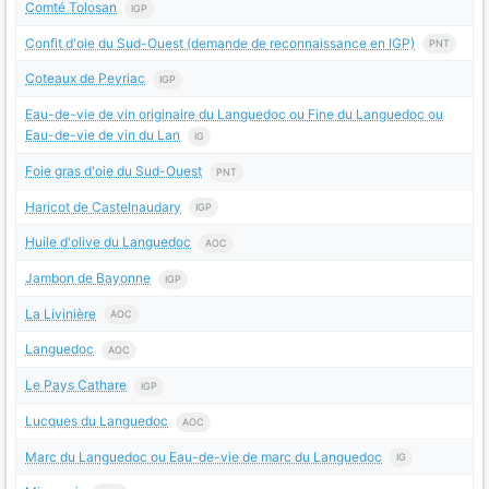
Comté Tolosan
IGP
Confit d'oie du Sud-Ouest (demande de reconnaissance en IGP)
PNT
Coteaux de Peyriac
IGP
Eau-de-vie de vin originaire du Languedoc ou Fine du Languedoc ou
Eau-de-vie de vin du Lan
IG
Foie gras d'oie du Sud-Ouest
PNT
Haricot de Castelnaudary
IGP
Huile d'olive du Languedoc
AOC
Jambon de Bayonne
IGP
La Livinière
AOC
Languedoc
AOC
Le Pays Cathare
IGP
Lucques du Languedoc
AOC
Marc du Languedoc ou Eau-de-vie de marc du Languedoc
IG