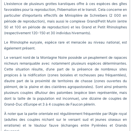
L’existence de plusieurs grottes karstiques offre à ces espèces des gîtes
favorables pour la reproduction, l’hibernation et le transit. Cela concerne en
particulier d’importants effectifs de Minioptère de Schreibers (2 000 en
période de reproduction), mais aussi le complexe Grand/Petit Murin (entre
50 et 100 en période de reproduction) et les Grand et Petit Rhinolophes
(respectivement 120-150 et 30 individus hivernants).
Le Rhinolophe euryale, espèce rare et menacée au niveau national, est
également présent.
Le versant nord de la Montagne Noire possède un peuplement de rapaces
nicheurs remarquable avec notamment plusieurs espèces déterminantes.
Cette situation résulte, d’une part de la présence de nombreux sites
propices à la nidification (zones boisées et rocheuses peu fréquentées),
d’autre part de la proximité de territoires de chasse (zones ouvertes du
piémont, de la plaine et des clairières agropastorales). Sont ainsi présents
plusieurs couples d’Autour des palombes (espèce bien représentée, mais
dont la taille de la population est inconnue), une dizaine de couples de
Grand-Duc d’Europe et 3 à 4 couples de Faucon pèlerin.
À noter que la partie orientale est régulièrement fréquentée par l’Aigle royal
(adultes des couples nichant sur le versant sud et jeunes oiseaux en
erratisme) et le Vautour fauve (échanges entre Pyrénées et Grands