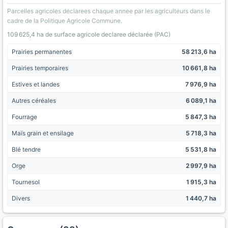
Parcelles agricoles declarees chaque annee par les agriculteurs dans le
cadre de la Politique Agricole Commune.
109 625,4 ha de surface agricole declaree déclarée (PAC)
Prairies permanentes
58 213,6 ha
Prairies temporaires
10 661,8 ha
Estives et landes
7 976,9 ha
Autres céréales
6 089,1 ha
Fourrage
5 847,3 ha
Maïs grain et ensilage
5 718,3 ha
Blé tendre
5 531,8 ha
Orge
2 997,9 ha
Tournesol
1 915,3 ha
Divers
1 440,7 ha