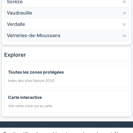
Sorèze
81
Vaudreuille
31
Verdalle
81
Verreries-de-Moussans
34
Explorer
Toutes les zones protégées
Index des sites Natura 2000
Carte interactive
Voir cette zone sur la carte
AgriMap — Données agricoles ouvertes
|
Carte
|
Communes
|