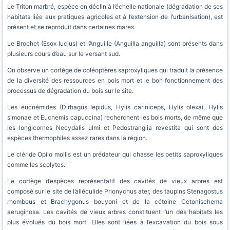
Le Triton marbré, espèce en déclin à l’échelle nationale (dégradation de ses
habitats liée aux pratiques agricoles et à l’extension de l’urbanisation), est
présent et se reproduit dans certaines mares.
Le Brochet (Esox lucius) et l’Anguille (Anguilla anguilla) sont présents dans
plusieurs cours d’eau sur le versant sud.
On observe un cortège de coléoptères saproxyliques qui traduit la présence
de la diversité des ressources en bois mort et le bon fonctionnement des
processus de dégradation du bois sur le site.
Les eucnémides (Dirhagus lepidus, Hylis cariniceps, Hylis olexai, Hylis
simonae et Eucnemis capuccina) recherchent les bois morts, de même que
les longicornes Necydalis ulmi et Pedostranglia revestita qui sont des
espèces thermophiles assez rares dans la région.
Le cléride Opilo mollis est un prédateur qui chasse les petits saproxyliques
comme les scolytes.
Le cortège d’espèces représentatif des cavités de vieux arbres est
composé sur le site de l’alléculide Prionychus ater, des taupins Stenagostus
rhombeus et Brachygonus bouyoni et de la cétoine Cetonischema
aeruginosa. Les cavités de vieux arbres constituent l’un des habitats les
plus évolués du bois mort. Elles sont liées à l’excavation du bois sous