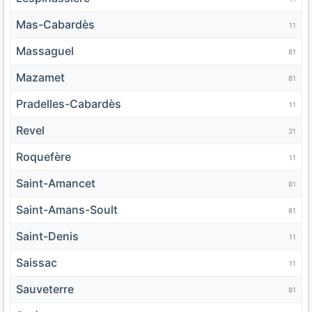
Mas-Cabardès
11
Massaguel
81
Mazamet
81
Pradelles-Cabardès
11
Revel
31
Roquefère
11
Saint-Amancet
81
Saint-Amans-Soult
81
Saint-Denis
11
Saissac
11
Sauveterre
81