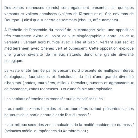
Des zones rocheuses (parois) sont également présentes sur quelques
versants et vallées encaissés (vallées de l’Arnette et du Sor, environs de
Dourgne...) ainsi que sur certains sommets (éboulis, affleurements).
À l’échelle de l’ensemble du massif de la Montagne Noire, une opposition
très contrastée existe du point de vue biogéographique entre les deux
versants : versant nord humide avec Hêtre et Sapin, versant sud sec et
méditerranéen avec Chênes vert et pubescent. Cette opposition explique
une grande diversité de milieux naturels donc une grande diversité
biologique.
La vaste entité formée par le versant nord présente de multiples intérêts
écologiques, faunistiques et floristiques du fait d’une grande diversité
d’habitats (landes, tourbières, milieux forestiers, ouverts et agropastoraux
de montagne, zones rocheuses...) et d’une faible anthropisation.
Les habitats déterminants recensés sur le massif sont liés :
- aux petites zones humides et aux tourbières surtout présentes sur les
hauteurs de la partie centrale et de l’est du massif ;
- aux milieux secs des zones calcaires de la moitié occidentale du massif
(pelouses médio-européennes du Xerobromion) ;