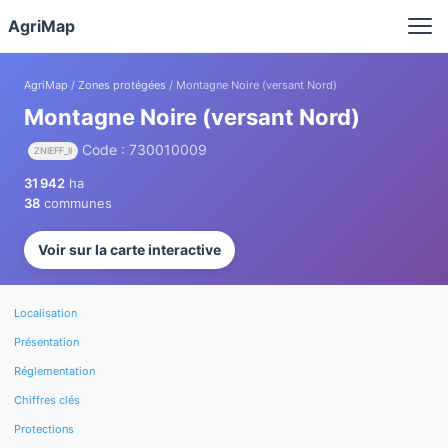
Panneau de gestion des cookies
AgriMap
AgriMap
/
Zones protégées
/ Montagne Noire (versant Nord)
Montagne Noire (versant Nord)
Code : 730010009
ZNIEFF_II
31 942
ha
38
communes
Voir sur la carte interactive
Localisation
Présentation
Réglementation
Chiffres clés
Protections