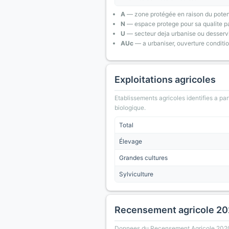
A
— zone protégée en raison du poten
N
— espace protege pour sa qualite pa
U
— secteur deja urbanise ou desserv
AUc
— a urbaniser, ouverture conditi
Exploitations agricoles
Etablissements agricoles identifies a part
biologique.
Total
Élevage
Grandes cultures
Sylviculture
Recensement agricole 2
Donnees du Recensement Agricole 2020 (A