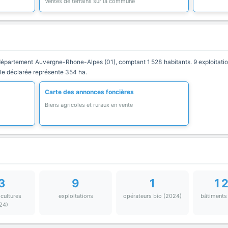
Ventes de terrains sur la commune
artement Auvergne-Rhone-Alpes (01), comptant 1 528 habitants. 9 exploitation
ole déclarée représente 354 ha.
Carte des annonces foncières
Biens agricoles et ruraux en vente
3
9
1
1 
 cultures
exploitations
opérateurs bio (2024)
bâtiments
24)