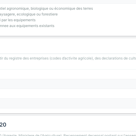
tiel agronomique, biologique ou économique des terres
ysagere, ecologique ou forestiere
i par les equipements
onnee aux equipements existants
ir du registre des entreprises (codes d’activite agricole), des declarations de cult
020
greste, Ministere de l'Agriculture). Recensement decennal portant sur l'ensemb