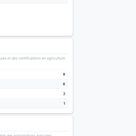
ures et des certifications en agriculture
9
6
2
1
le des exploitations agricoles.