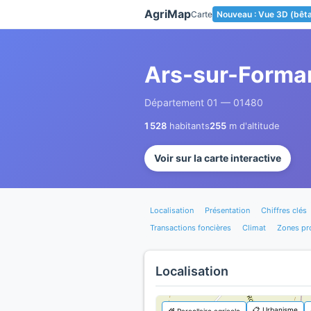
Panneau de gestion des cookies
AgriMap
Carte
Nouveau : Vue 3D (bêt
Ars-sur-Forma
Département 01 — 01480
1 528
habitants
255
m d'altitude
Voir sur la carte interactive
Localisation
Présentation
Chiffres clés
Transactions foncières
Climat
Zones pr
Localisation
📋 Urbanisme
🌾 Parcellaire agricole