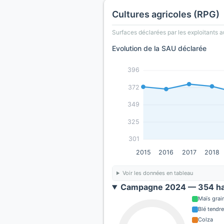
Cultures agricoles (RPG)
Surfaces déclarées par les exploitants a
Evolution de la SAU déclarée
396
372
349
325
301
2015
2016
2017
2018
Voir les données en tableau
Campagne 2024 — 354 ha
Maïs grain
Blé tendre
Colza