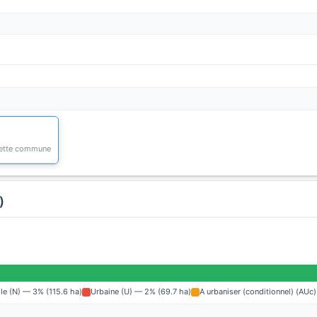
 cette commune
)
lle (N) — 3% (115.6 ha)
Urbaine (U) — 2% (69.7 ha)
A urbaniser (conditionnel) (AUc