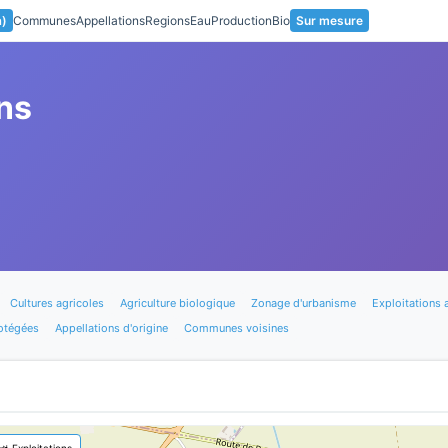
a)
Communes
Appellations
Regions
Eau
Production
Bio
Sur mesure
ns
Cultures agricoles
Agriculture biologique
Zonage d'urbanisme
Exploitations 
otégées
Appellations d'origine
Communes voisines
🚜 Exploitations