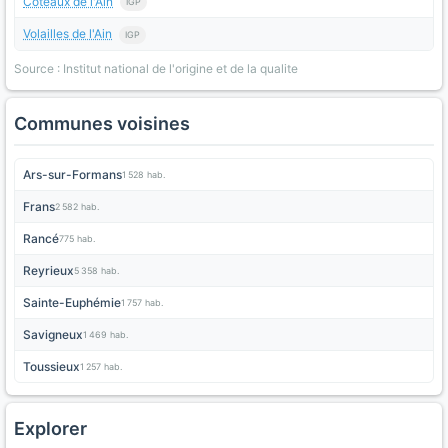
Coteaux de l'Ain
IGP
Volailles de l'Ain
IGP
Source : Institut national de l'origine et de la qualite
Communes voisines
Ars-sur-Formans
1 528 hab.
Frans
2 582 hab.
Rancé
775 hab.
Reyrieux
5 358 hab.
Sainte-Euphémie
1 757 hab.
Savigneux
1 469 hab.
Toussieux
1 257 hab.
Explorer