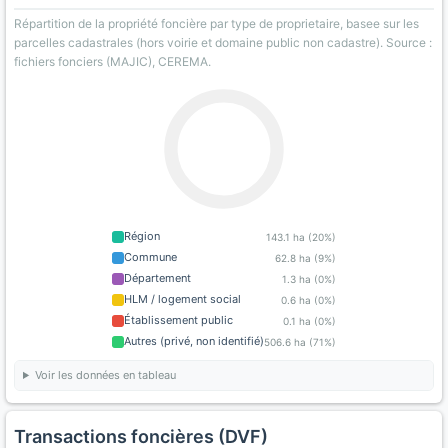
Répartition de la propriété foncière par type de proprietaire, basee sur les
parcelles cadastrales (hors voirie et domaine public non cadastre). Source :
fichiers fonciers (MAJIC), CEREMA.
Région
143.1 ha (20%)
Commune
62.8 ha (9%)
Département
1.3 ha (0%)
HLM / logement social
0.6 ha (0%)
Établissement public
0.1 ha (0%)
Autres (privé, non identifié)
506.6 ha (71%)
Voir les données en tableau
Transactions foncières (DVF)