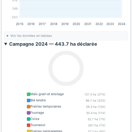
416
388
360
2015
2016
2017
2018
2019
2020
2021
2022
2023
2024
Voir les données en tableau
Campagne 2024 — 443.7 ha déclarée
Maïs grain et ensilage
121.3 ha (27%)
Blé tendre
96.7 ha (22%)
Prairies temporaires
59.3 ha (13%)
Fourrage
50.4 ha (11%)
Colza
32.7 ha (7%)
Tournesol
29.1 ha (7%)
Prairies permanentes
27.2 ha (6%)