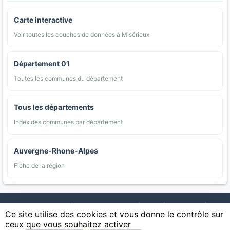
Carte interactive
Voir toutes les couches de données à Misérieux
Département 01
Toutes les communes du département
Tous les départements
Index des communes par département
Auvergne-Rhone-Alpes
Fiche de la région
AgriMap — Données agricoles ouvertes
|
Carte
|
Communes
|
Ce site utilise des cookies et vous donne le contrôle sur
Appellations
|
Regions
|
Cultures
|
Zones protégées
|
Forets
|
ceux que vous souhaitez activer
Littoral
|
Espaces naturels
|
Statistiques
|
Contact
|
Mentions légales