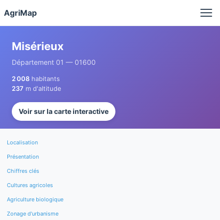
Panneau de gestion des cookies
AgriMap
Misérieux
Département 01 — 01600
2 008
habitants
237
m d'altitude
Voir sur la carte interactive
Localisation
Présentation
Chiffres clés
Cultures agricoles
Agriculture biologique
Zonage d'urbanisme