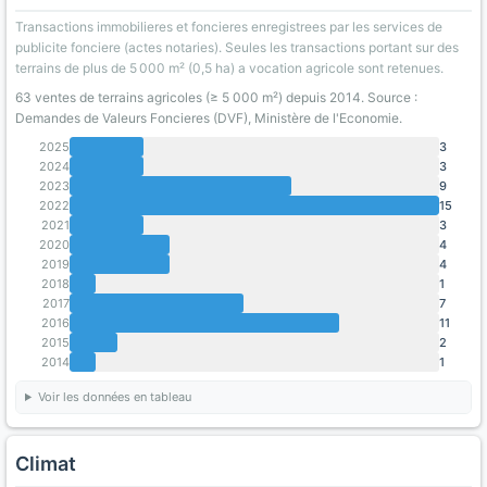
Transactions immobilieres et foncieres enregistrees par les services de
publicite fonciere (actes notaries). Seules les transactions portant sur des
terrains de plus de 5 000 m² (0,5 ha) a vocation agricole sont retenues.
63 ventes de terrains agricoles (≥ 5 000 m²) depuis 2014. Source :
Demandes de Valeurs Foncieres (DVF), Ministère de l'Economie.
2025
3
2024
3
2023
9
2022
15
2021
3
2020
4
2019
4
2018
1
2017
7
2016
11
2015
2
2014
1
Voir les données en tableau
Climat