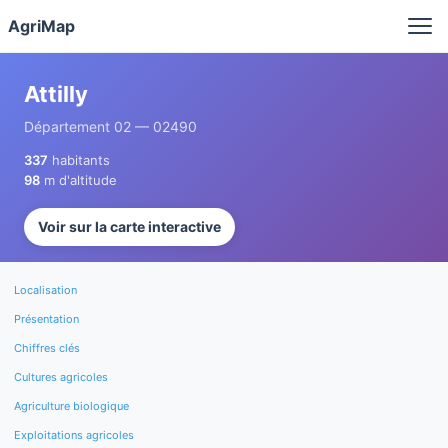
Panneau de gestion des cookies
AgriMap
Attilly
Département 02 — 02490
337
habitants
98
m d'altitude
Voir sur la carte interactive
Localisation
Présentation
Chiffres clés
Cultures agricoles
Agriculture biologique
Exploitations agricoles