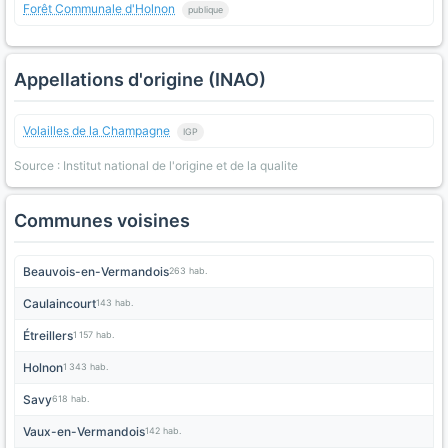
Forêt Communale d'Holnon
publique
Appellations d'origine (INAO)
Volailles de la Champagne
IGP
Source : Institut national de l'origine et de la qualite
Communes voisines
Beauvois-en-Vermandois
263 hab.
Caulaincourt
143 hab.
Étreillers
1 157 hab.
Holnon
1 343 hab.
Savy
618 hab.
Vaux-en-Vermandois
142 hab.