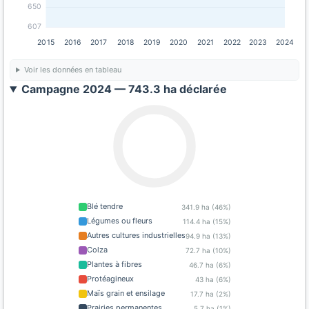
650
607
2015
2016
2017
2018
2019
2020
2021
2022
2023
2024
Voir les données en tableau
Campagne 2024 — 743.3 ha déclarée
Blé tendre
341.9 ha (46%)
Légumes ou fleurs
114.4 ha (15%)
Autres cultures industrielles
94.9 ha (13%)
Colza
72.7 ha (10%)
Plantes à fibres
46.7 ha (6%)
Protéagineux
43 ha (6%)
Maïs grain et ensilage
17.7 ha (2%)
Prairies permanentes
5.7 ha (1%)