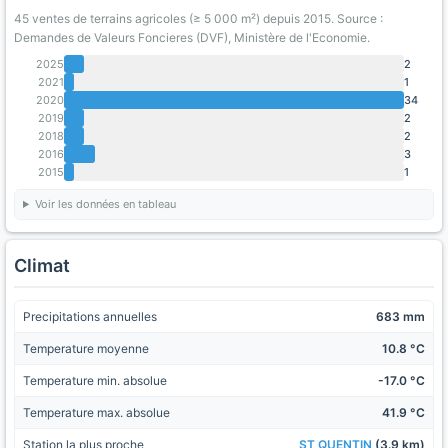
45 ventes de terrains agricoles (≥ 5 000 m²) depuis 2015. Source :
Demandes de Valeurs Foncieres (DVF), Ministère de l'Economie.
2025
2
2021
1
2020
34
2019
2
2018
2
2016
3
2015
1
Voir les données en tableau
Climat
Precipitations annuelles
683 mm
Temperature moyenne
10.8 °C
Temperature min. absolue
-17.0 °C
Temperature max. absolue
41.9 °C
Station la plus proche
ST QUENTIN
(3.9 km)