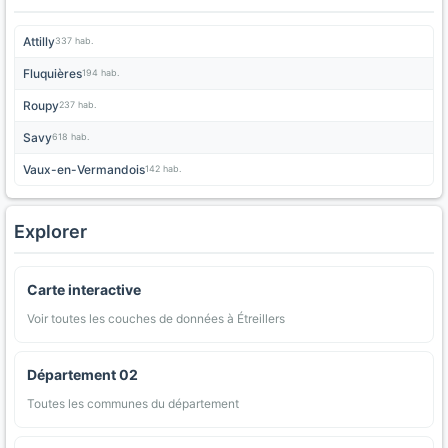
Attilly
337 hab.
Fluquières
194 hab.
Roupy
237 hab.
Savy
618 hab.
Vaux-en-Vermandois
142 hab.
Explorer
Carte interactive
Voir toutes les couches de données à Étreillers
Département 02
Toutes les communes du département