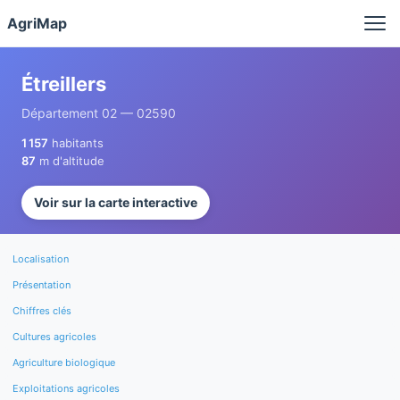
Panneau de gestion des cookies
AgriMap
Étreillers
Département 02 — 02590
1 157
habitants
87
m d'altitude
Voir sur la carte interactive
Localisation
Présentation
Chiffres clés
Cultures agricoles
Agriculture biologique
Exploitations agricoles