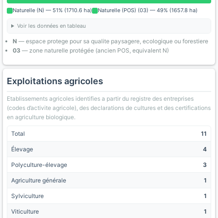
Naturelle (N) — 51% (1710.6 ha)
Naturelle (POS) (03) — 49% (1657.8 ha)
Voir les données en tableau
N
— espace protege pour sa qualite paysagere, ecologique ou forestiere
03
— zone naturelle protégée (ancien POS, equivalent N)
Exploitations agricoles
Etablissements agricoles identifies a partir du registre des entreprises
(codes d’activite agricole), des declarations de cultures et des certifications
en agriculture biologique.
Total
11
Élevage
4
Polyculture-élevage
3
Agriculture générale
1
Sylviculture
1
Viticulture
1