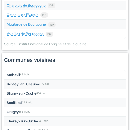
Charolais de Bourgogne
IGP
Coteaux de l'Auxois
IGP
Moutarde de Bourgogne
IGP
Volailles de Bourgogne
IGP
Source : Institut national de l'origine et de la qualite
Communes voisines
Antheuil
63 hab.
Bessey-en-Chaume
119 hab.
Bligny-sur-Ouche
814 hab.
Bouilland
245 hab.
Crugey
166 hab.
Thorey-sur-Ouche
148 hab.