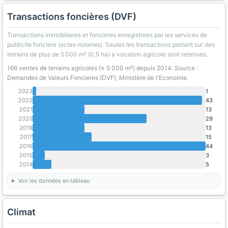
Transactions foncières (DVF)
Transactions immobilieres et foncieres enregistrees par les services de
publicite fonciere (actes notaries). Seules les transactions portant sur des
terrains de plus de 5 000 m² (0,5 ha) a vocation agricole sont retenues.
166 ventes de terrains agricoles (≥ 5 000 m²) depuis 2014. Source :
Demandes de Valeurs Foncieres (DVF), Ministère de l'Economie.
2023
1
2022
43
2021
13
2020
29
2019
13
2017
15
2016
44
2015
3
2014
5
Voir les données en tableau
Climat