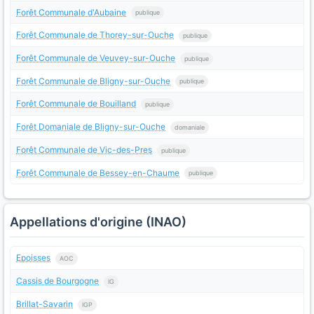
Forêt Communale d'Aubaine
publique
Forêt Communale de Thorey-sur-Ouche
publique
Forêt Communale de Veuvey-sur-Ouche
publique
Forêt Communale de Bligny-sur-Ouche
publique
Forêt Communale de Bouilland
publique
Forêt Domaniale de Bligny-sur-Ouche
domaniale
Forêt Communale de Vic-des-Pres
publique
Forêt Communale de Bessey-en-Chaume
publique
Appellations d'origine (INAO)
Epoisses
AOC
Cassis de Bourgogne
IG
Brillat-Savarin
IGP