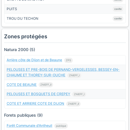
PUITS
cavite
TROU DU TECHON
cavite
Zones protégées
Natura 2000 (5)
Arrière côte de Dijon et de Beaune
ZPS
PELOUSES ET PRE-BOIS DE PERNAND-VERGELESSES, BESSEY-EN-
CHAUME ET THOREY-SUR-OUCHE
ZNIEFF_I
COTE DE BEAUNE
ZNIEFF_II
PELOUSES ET BOSQUETS DE CREPEY
ZNIEFF_I
COTE ET ARRIERE COTE DE DIJON
ZNIEFF_II
Forets publiques (9)
Forêt Communale d'Antheuil
publique