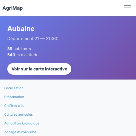
Panneau de gestion des cookies
AgriMap
Aubaine
Département 21 — 21360
89
habitants
540
m d'altitude
Voir sur la carte interactive
Localisation
Présentation
Chiffres clés
Cultures agricoles
Agriculture biologique
Zonage d'urbanisme