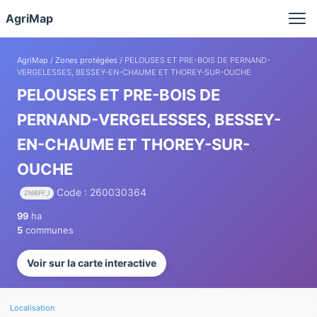
Panneau de gestion des cookies
AgriMap
AgriMap
/
Zones protégées
/ PELOUSES ET PRE-BOIS DE PERNAND-
VERGELESSES, BESSEY-EN-CHAUME ET THOREY-SUR-OUCHE
PELOUSES ET PRE-BOIS DE
PERNAND-VERGELESSES, BESSEY-
EN-CHAUME ET THOREY-SUR-
OUCHE
Code : 260030364
ZNIEFF_I
99
ha
5
communes
Voir sur la carte interactive
Localisation