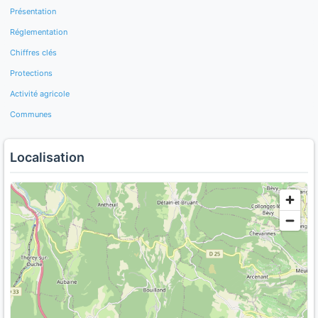
Présentation
Réglementation
Chiffres clés
Protections
Activité agricole
Communes
Localisation