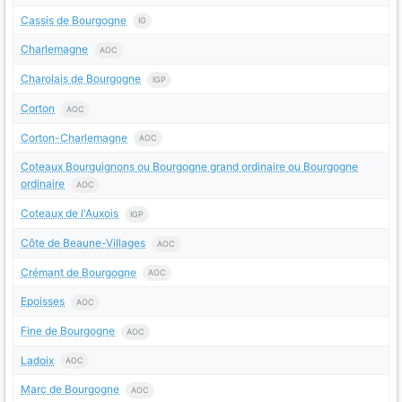
Cassis de Bourgogne
IG
Charlemagne
AOC
Charolais de Bourgogne
IGP
Corton
AOC
Corton-Charlemagne
AOC
Coteaux Bourguignons ou Bourgogne grand ordinaire ou Bourgogne
ordinaire
AOC
Coteaux de l'Auxois
IGP
Côte de Beaune-Villages
AOC
Crémant de Bourgogne
AOC
Epoisses
AOC
Fine de Bourgogne
AOC
Ladoix
AOC
Marc de Bourgogne
AOC