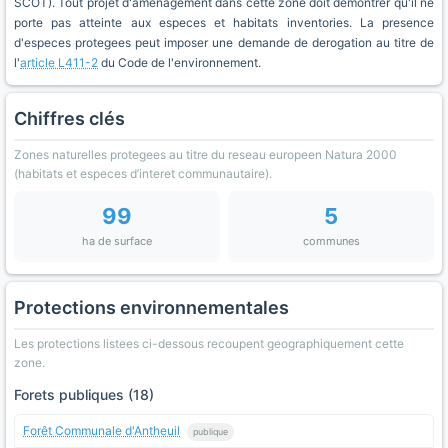
SCOT). Tout projet d'amenagement dans cette zone doit demontrer qu'il ne
porte pas atteinte aux especes et habitats inventories. La presence
d'especes protegees peut imposer une demande de derogation au titre de
l'
article L411-2
du Code de l'environnement.
Chiffres clés
Zones naturelles protegees au titre du reseau europeen Natura 2000
(habitats et especes d’interet communautaire).
99
5
ha de surface
communes
Protections environnementales
Les protections listees ci-dessous recoupent geographiquement cette
zone.
Forets publiques (18)
Forêt Communale d'Antheuil
publique