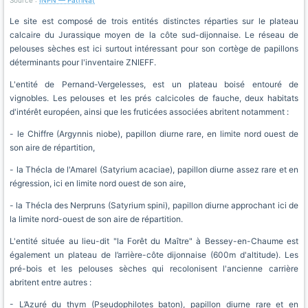
Source :
INPN — PatriNat
Le site est composé de trois entités distinctes réparties sur le plateau
calcaire du Jurassique moyen de la côte sud-dijonnaise. Le réseau de
pelouses sèches est ici surtout intéressant pour son cortège de papillons
déterminants pour l'inventaire ZNIEFF.
L'entité de Pernand-Vergelesses, est un plateau boisé entouré de
vignobles. Les pelouses et les prés calcicoles de fauche, deux habitats
d'intérêt européen, ainsi que les fruticées associées abritent notamment :
- le Chiffre (Argynnis niobe), papillon diurne rare, en limite nord ouest de
son aire de répartition,
- la Thécla de l'Amarel (Satyrium acaciae), papillon diurne assez rare et en
régression, ici en limite nord ouest de son aire,
- la Thécla des Nerpruns (Satyrium spini), papillon diurne approchant ici de
la limite nord-ouest de son aire de répartition.
L'entité située au lieu-dit "la Forêt du Maître" à Bessey-en-Chaume est
également un plateau de l’arrière-côte dijonnaise (600m d'altitude). Les
pré-bois et les pelouses sèches qui recolonisent l'ancienne carrière
abritent entre autres :
- L’Azuré du thym (Pseudophilotes baton), papillon diurne rare et en