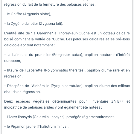
régression du fait de la fermeture des pelouses sèches,
- le Chiffre (Argynnis niobe),
- la Zygène du lotier (Zygaena loti).
L'entité dite de "la Garenne" à Thorey-sur-Ouche est un coteau calcaire
boisé dominant la vallée de l’Ouche. Les pelouses calcaires et les pré-bois
calcicole abritent notamment :
- la Laineuse du prunellier (Eriogaster catax), papillon nocturne d'intérêt
européen,
- l’Azuré de l'Esparette (Polyommatus thersites), papillon diurne rare et en
régression,
- l’Hespérie de l'Alchémille (Pyrgus serratulae), papillon diurne des milieux
chauds en régression.
Deux espèces végétales déterminantes pour l'inventaire ZNIEFF et
indicatrice de pelouses arides y ont également été notées :
- l'Aster linosyris (Galatella linosyris), protégée réglementairement,
- le Pigamon jaune (Thalictrum minus).