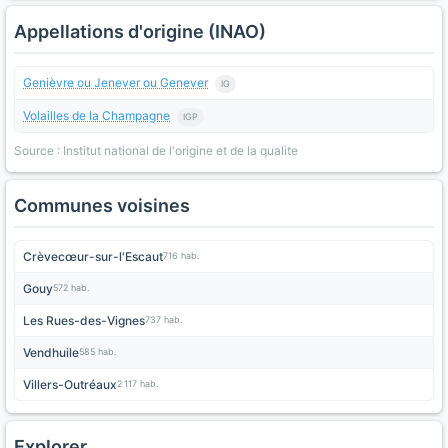
Appellations d'origine (INAO)
Genièvre ou Jenever ou Genever
IG
Volailles de la Champagne
IGP
Source : Institut national de l'origine et de la qualite
Communes voisines
Crèvecœur-sur-l'Escaut
716 hab.
Gouy
572 hab.
Les Rues-des-Vignes
737 hab.
Vendhuile
585 hab.
Villers-Outréaux
2 117 hab.
Explorer