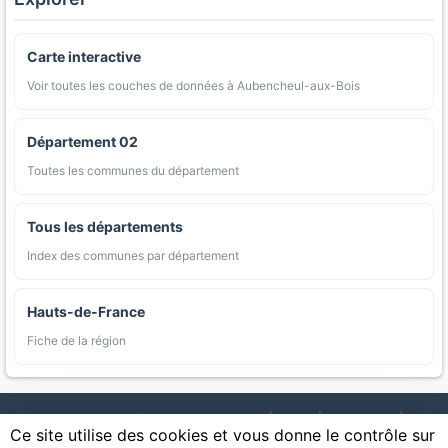
Carte interactive
Voir toutes les couches de données à Aubencheul-aux-Bois
Département 02
Toutes les communes du département
Tous les départements
Index des communes par département
Hauts-de-France
Fiche de la région
AgriMap — Données agricoles ouvertes
|
Carte
|
Communes
|
Ce site utilise des cookies et vous donne le contrôle sur
Appellations
|
Regions
|
Cultures
|
Zones protégées
|
Forets
|