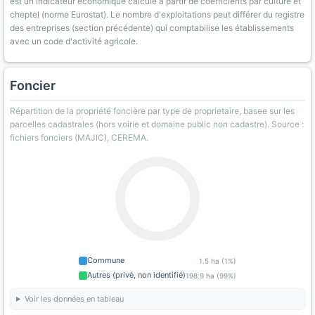
est un indicateur économique calculé à partir de coefficients par culture et
cheptel (norme Eurostat). Le nombre d'exploitations peut différer du registre
des entreprises (section précédente) qui comptabilise les établissements
avec un code d'activité agricole.
Foncier
Répartition de la propriété foncière par type de proprietaire, basee sur les
parcelles cadastrales (hors voirie et domaine public non cadastre). Source :
fichiers fonciers (MAJIC), CEREMA.
Commune
1.5 ha (1%)
Autres (privé, non identifié)
198.9 ha (99%)
Voir les données en tableau