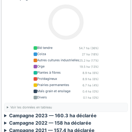
Blé tendre
54.7 ha (36%)
Colza
27 ha (18%)
Autres cultures industrielles
25.2 ha (17%)
Orge
19.5 ha (13%)
Plantes à fibres
8.9 ha (6%)
Protéagineux
8.9 ha (6%)
Prairies permanentes
6.7 ha (4%)
Maïs grain et ensilage
0.4 ha (0%)
Divers
0.1 ha (0%)
Voir les données en tableau
Campagne 2023 — 160.3 ha déclarée
Campagne 2022 — 158 ha déclarée
Campagne 2021 — 157.4 ha déclarée