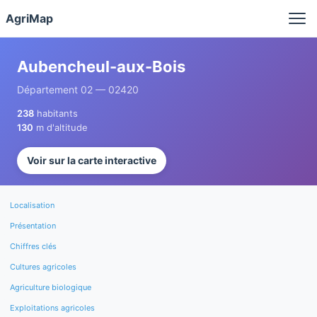
Panneau de gestion des cookies
AgriMap
Aubencheul-aux-Bois
Département 02 — 02420
238
habitants
130
m d'altitude
Voir sur la carte interactive
Localisation
Présentation
Chiffres clés
Cultures agricoles
Agriculture biologique
Exploitations agricoles