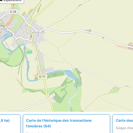
,8 ha)
Carte de l'historique des transactions
Carte des 
foncières (84)
Sieges d'e