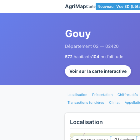
Panneau de gestion des cookies
AgriMap
Carte
Nouveau : Vue 3D (bêt
Gouy
Département 02 — 02420
572
habitants
104
m d'altitude
Voir sur la carte interactive
Localisation
Présentation
Chiffres clés
Transactions foncières
Climat
Appellati
Localisation
📋 Urbanisme
🌾 Parcellaire agricole