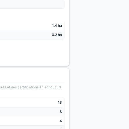
1.4 ha
0.2 ha
ures et des certifications en agriculture
18
8
4