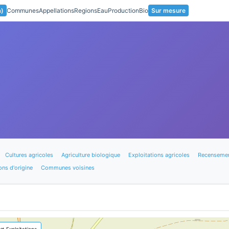
a)
Communes
Appellations
Regions
Eau
Production
Bio
Sur mesure
Cultures agricoles
Agriculture biologique
Exploitations agricoles
Recensemen
ons d'origine
Communes voisines
🚜 Exploitations