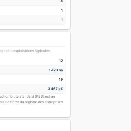
4
1
1
le des exploitations agricoles.
12
1 420 ha
19
3 467 k€
uction brute standard (PBS) est un
eut différer du registre des entreprises