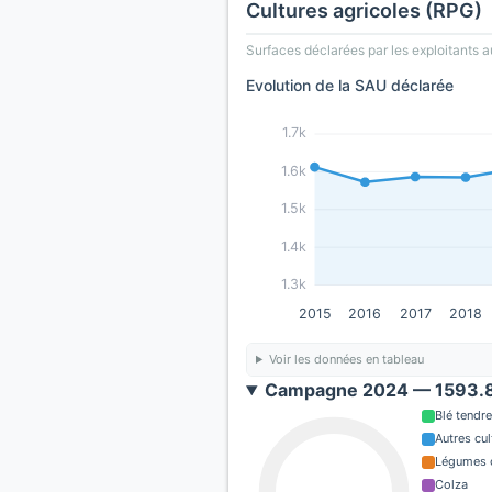
Cultures agricoles (RPG)
Surfaces déclarées par les exploitants a
Evolution de la SAU déclarée
1.7k
1.6k
1.5k
1.4k
1.3k
2015
2016
2017
2018
Voir les données en tableau
Campagne 2024 — 1593.8
Blé tendre
Autres cul
Légumes o
Colza