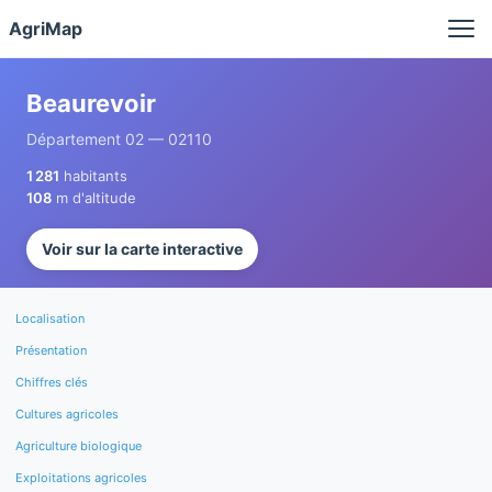
Panneau de gestion des cookies
AgriMap
Beaurevoir
Département 02 — 02110
1 281
habitants
108
m d'altitude
Voir sur la carte interactive
Localisation
Présentation
Chiffres clés
Cultures agricoles
Agriculture biologique
Exploitations agricoles