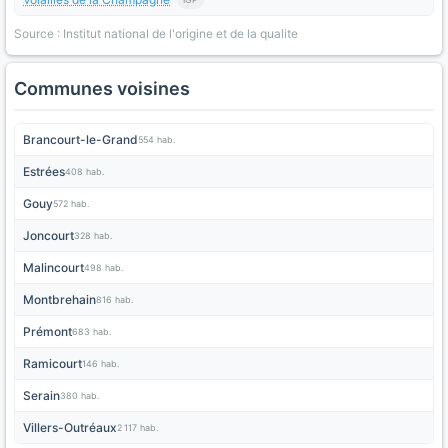
Source : Institut national de l'origine et de la qualite
Communes voisines
Brancourt-le-Grand
554 hab.
Estrées
408 hab.
Gouy
572 hab.
Joncourt
328 hab.
Malincourt
498 hab.
Montbrehain
816 hab.
Prémont
683 hab.
Ramicourt
146 hab.
Serain
380 hab.
Villers-Outréaux
2 117 hab.