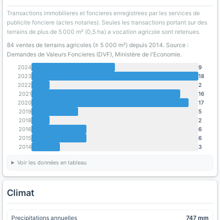
Transactions immobilieres et foncieres enregistrees par les services de
publicite fonciere (actes notaries). Seules les transactions portant sur des
terrains de plus de 5 000 m² (0,5 ha) a vocation agricole sont retenues.
84 ventes de terrains agricoles (≥ 5 000 m²) depuis 2014. Source :
Demandes de Valeurs Foncieres (DVF), Ministère de l'Economie.
2024
9
2023
18
2022
2
2021
16
2020
17
2019
5
2018
2
2016
6
2015
6
2014
3
Voir les données en tableau
Climat
Precipitations annuelles
747 mm