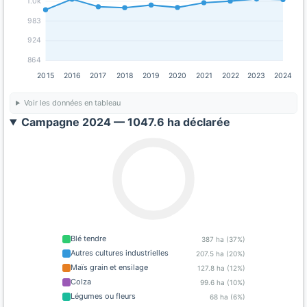
1.0k
983
924
864
2015
2016
2017
2018
2019
2020
2021
2022
2023
2024
Voir les données en tableau
Campagne 2024 — 1047.6 ha déclarée
Blé tendre
387 ha (37%)
Autres cultures industrielles
207.5 ha (20%)
Maïs grain et ensilage
127.8 ha (12%)
Colza
99.6 ha (10%)
Légumes ou fleurs
68 ha (6%)