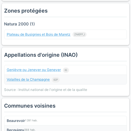
Zones protégées
Natura 2000 (1)
Plateau de Busignies et Bois de Maretz
ZNIEFF_I
Appellations d'origine (INAO)
Genièvre ou Jenever ou Genever
IG
Volailles de la Champagne
IGP
Source : Institut national de l'origine et de la qualite
Communes voisines
Beaurevoir
1 281 hab.
Becquigny
268 hab.