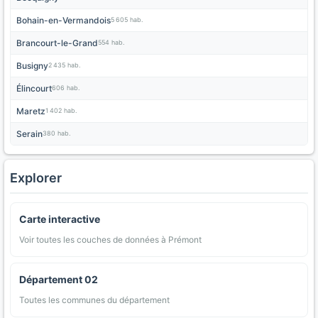
Bohain-en-Vermandois
5 605 hab.
Brancourt-le-Grand
554 hab.
Busigny
2 435 hab.
Élincourt
606 hab.
Maretz
1 402 hab.
Serain
380 hab.
Explorer
Carte interactive
Voir toutes les couches de données à Prémont
Département 02
Toutes les communes du département