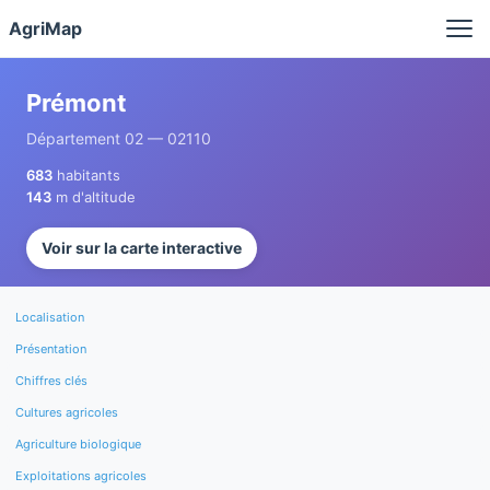
Panneau de gestion des cookies
AgriMap
Prémont
Département 02 — 02110
683
habitants
143
m d'altitude
Voir sur la carte interactive
Localisation
Présentation
Chiffres clés
Cultures agricoles
Agriculture biologique
Exploitations agricoles