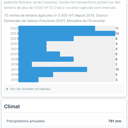
publicite fonciere (actes notaries). Seules les transactions portant sur des
terrains de plus de 5 000 m² (0,5 ha) a vocation agricole sont retenues.
75 ventes de terrains agricoles (≥ 5 000 m²) depuis 2015. Source :
Demandes de Valeurs Foncieres (DVF), Ministère de l'Economie.
2025
11
2024
14
2023
8
2022
4
2021
4
2020
6
2019
8
2018
2
2017
10
2016
5
2015
3
Voir les données en tableau
Climat
Precipitations annuelles
791 mm