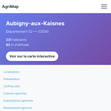
Panneau de gestion des cookies
AgriMap
Aubigny-aux-Kaisnes
Département 02 — 02590
231
habitants
83
m d'altitude
Voir sur la carte interactive
Localisation
Présentation
Chiffres clés
Cultures agricoles
Exploitations agricoles
Recensement agricole