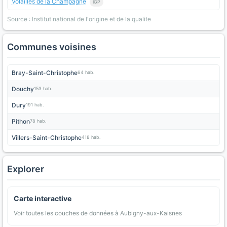
Volailles de la Champagne
IGP
Source : Institut national de l'origine et de la qualite
Communes voisines
Bray-Saint-Christophe
64 hab.
Douchy
153 hab.
Dury
191 hab.
Pithon
78 hab.
Villers-Saint-Christophe
418 hab.
Explorer
Carte interactive
Voir toutes les couches de données à Aubigny-aux-Kaisnes