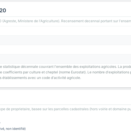
020
greste, Ministere de l'Agriculture). Recensement decennal portant sur l'ensemb
 statistique décennale couvrant l'ensemble des exploitations agricoles. La prod
 coefficients par culture et cheptel (norme Eurostat). Le nombre d'exploitations p
s établissements avec un code d'activité agricole.
type de proprietaire, basee sur les parcelles cadastrales (hors voirie et domaine pu
e
ivé, non identifié)