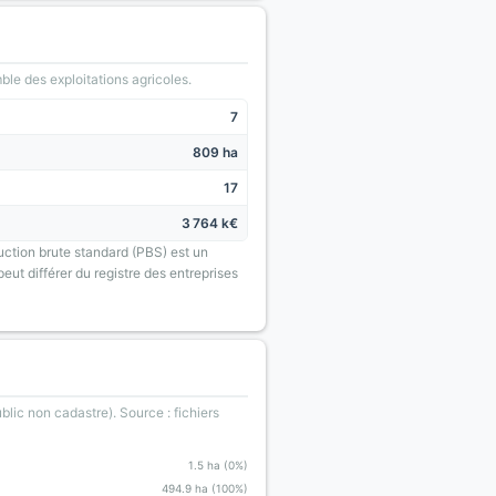
le des exploitations agricoles.
7
809 ha
17
3 764 k€
uction brute standard (PBS) est un
eut différer du registre des entreprises
blic non cadastre). Source : fichiers
1.5 ha (0%)
494.9 ha (100%)