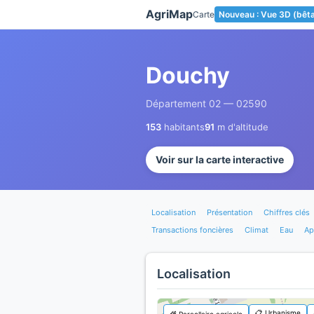
Panneau de gestion des cookies
AgriMap
Carte
Nouveau : Vue 3D (bêt
Douchy
Département 02 — 02590
153
habitants
91
m d'altitude
Voir sur la carte interactive
Localisation
Présentation
Chiffres clés
Transactions foncières
Climat
Eau
Ap
Localisation
📋 Urbanisme
🌾 Parcellaire agricole