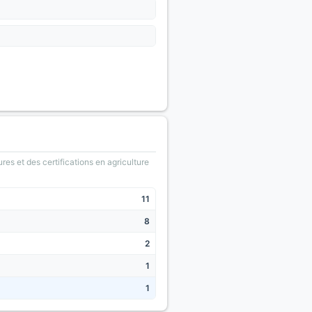
ures et des certifications en agriculture
11
8
2
1
1