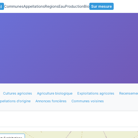
a)
Communes
Appellations
Regions
Eau
Production
Bio
Sur mesure
Cultures agricoles
Agriculture biologique
Exploitations agricoles
Recensemen
pellations d'origine
Annonces foncières
Communes voisines
🚜 Exploitations