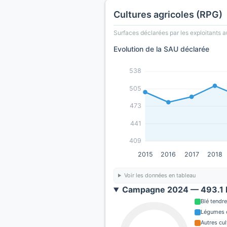
Cultures agricoles (RPG)
Surfaces déclarées par les exploitants a
Evolution de la SAU déclarée
538
505
473
441
409
2015
2016
2017
2018
Voir les données en tableau
Campagne 2024 — 493.1 h
Blé tendre
Légumes o
Autres cul