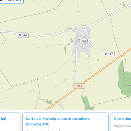
 ha)
Carte de l'historique des transactions
Carte des 
foncières (16)
Sieges d'e