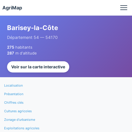
Panneau de gestion des cookies
AgriMap
Barisey-la-Côte
Département 54 — 54170
275
habitants
287
m d'altitude
Voir sur la carte interactive
Localisation
Présentation
Chiffres clés
Cultures agricoles
Zonage d'urbanisme
Exploitations agricoles