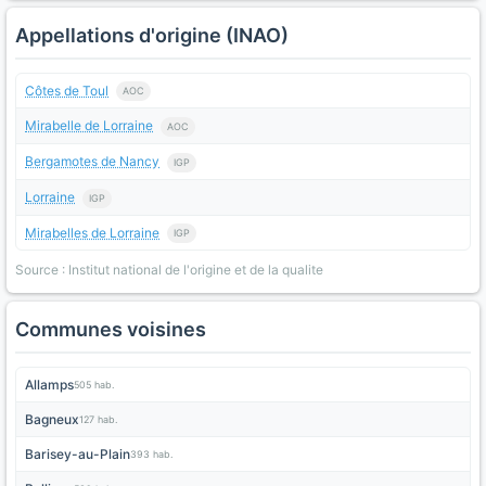
Appellations d'origine (INAO)
Côtes de Toul
AOC
Mirabelle de Lorraine
AOC
Bergamotes de Nancy
IGP
Lorraine
IGP
Mirabelles de Lorraine
IGP
Source : Institut national de l'origine et de la qualite
Communes voisines
Allamps
505 hab.
Bagneux
127 hab.
Barisey-au-Plain
393 hab.