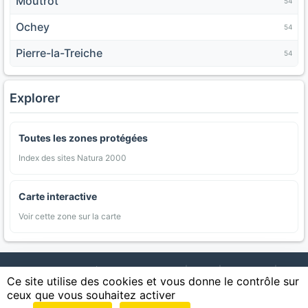
Moutrot
54
Ochey
54
Pierre-la-Treiche
54
Explorer
Toutes les zones protégées
Index des sites Natura 2000
Carte interactive
Voir cette zone sur la carte
AgriMap — Données agricoles ouvertes
|
Carte
|
Communes
|
Ce site utilise des cookies et vous donne le contrôle sur
Appellations
|
Regions
|
Cultures
|
Zones protégées
|
Forets
|
ceux que vous souhaitez activer
Littoral
|
Espaces naturels
|
Statistiques
|
Contact
|
Mentions légales