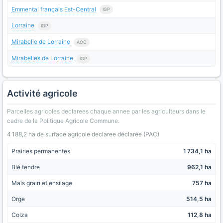
Emmental français Est-Central
IGP
Lorraine
IGP
Mirabelle de Lorraine
AOC
Mirabelles de Lorraine
IGP
Activité agricole
Parcelles agricoles declarees chaque annee par les agriculteurs dans le
cadre de la Politique Agricole Commune.
4 188,2 ha de surface agricole declaree déclarée (PAC)
Prairies permanentes
1 734,1 ha
Blé tendre
962,1 ha
Maïs grain et ensilage
757 ha
Orge
514,5 ha
Colza
112,8 ha