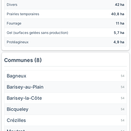
Divers
42 ha
Prairies temporaires
40,8 ha
Fourrage
11 ha
Gel (surfaces gelées sans production)
5,7 ha
Protéagineux
4,9 ha
Communes (8)
Bagneux
54
Barisey-au-Plain
54
Barisey-la-Côte
54
Bicqueley
54
Crézilles
54