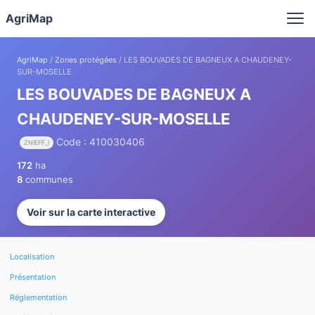
Panneau de gestion des cookies
AgriMap
AgriMap
/
Zones protégées
/ LES BOUVADES DE BAGNEUX A CHAUDENEY-
SUR-MOSELLE
LES BOUVADES DE BAGNEUX A
CHAUDENEY-SUR-MOSELLE
Code : 410030406
ZNIEFF_I
172
ha
8
communes
Voir sur la carte interactive
Localisation
Présentation
Réglementation