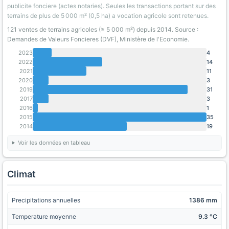
publicite fonciere (actes notaries). Seules les transactions portant sur des
terrains de plus de 5 000 m² (0,5 ha) a vocation agricole sont retenues.
121 ventes de terrains agricoles (≥ 5 000 m²) depuis 2014. Source :
Demandes de Valeurs Foncieres (DVF), Ministère de l'Economie.
2023
4
2022
14
2021
11
2020
3
2019
31
2017
3
2016
1
2015
35
2014
19
Voir les données en tableau
Climat
Precipitations annuelles
1386 mm
Temperature moyenne
9.3 °C