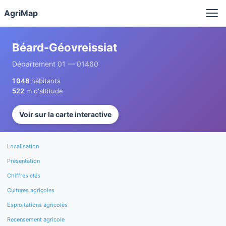
Panneau de gestion des cookies
AgriMap
Béard-Géovreissiat
Département 01 — 01460
1 048
habitants
522
m d'altitude
Voir sur la carte interactive
Localisation
Présentation
Chiffres clés
Cultures agricoles
Exploitations agricoles
Recensement agricole