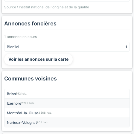
Source : Institut national de l'origine et de la qualite
Annonces foncières
1 annonce en cours
Bien'ici
1
Voir les annonces sur la carte
Communes voisines
Brion
592 hab.
Izernore
2 299 hab.
Montréal-la-Cluse
3 568 hab.
Nurieux-Volognat
965 hab.