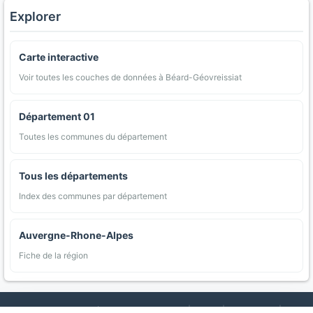
Explorer
Carte interactive
Voir toutes les couches de données à Béard-Géovreissiat
Département 01
Toutes les communes du département
Tous les départements
Index des communes par département
Auvergne-Rhone-Alpes
Fiche de la région
AgriMap — Données agricoles ouvertes
|
Carte
|
Communes
|