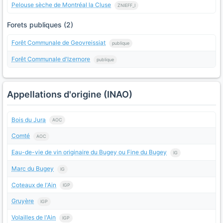
Pelouse sèche de Montréal la Cluse
ZNIEFF_I
Forets publiques (2)
Forêt Communale de Geovreissiat
publique
Forêt Communale d'Izernore
publique
Appellations d'origine (INAO)
Bois du Jura
AOC
Comté
AOC
Eau-de-vie de vin originaire du Bugey ou Fine du Bugey
IG
Marc du Bugey
IG
Coteaux de l'Ain
IGP
Gruyère
IGP
Volailles de l'Ain
IGP