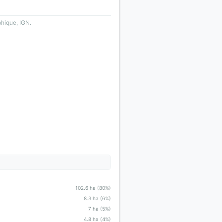
phique, IGN.
102.6 ha (80%)
8.3 ha (6%)
7 ha (5%)
4.8 ha (4%)