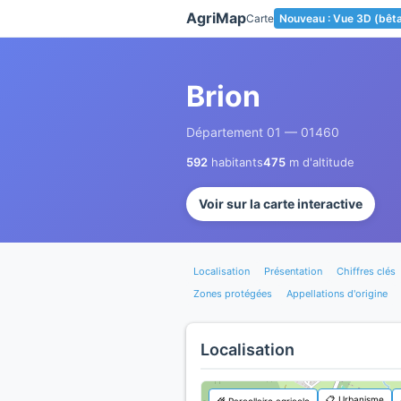
Panneau de gestion des cookies
AgriMap
Carte
Nouveau : Vue 3D (bêt
Brion
Département 01 — 01460
592
habitants
475
m d'altitude
Voir sur la carte interactive
Localisation
Présentation
Chiffres clés
Zones protégées
Appellations d'origine
Localisation
📋 Urbanisme
🌾 Parcellaire agricole