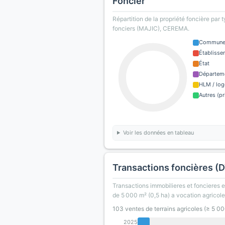
Foncier
Répartition de la propriété foncière par 
fonciers (MAJIC), CEREMA.
Commun
Établisse
État
Départem
HLM / log
Autres (pr
Voir les données en tableau
Transactions foncières (
Transactions immobilieres et foncieres en
de 5 000 m² (0,5 ha) a vocation agricole
103 ventes de terrains agricoles (≥ 5 0
2025