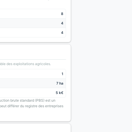
8
4
4
le des exploitations agricoles.
1
7 ha
5 k€
uction brute standard (PBS) est un
eut différer du registre des entreprises