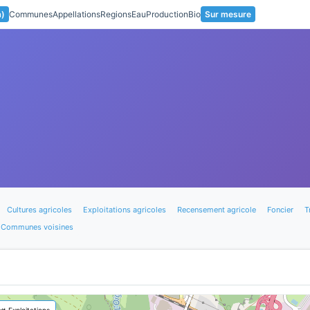
a)
Communes
Appellations
Regions
Eau
Production
Bio
Sur mesure
Cultures agricoles
Exploitations agricoles
Recensement agricole
Foncier
T
Communes voisines
🚜 Exploitations