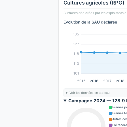
Cultures agricoles (RPG)
Surfaces déclarées par les exploitants a
Evolution de la SAU déclarée
135
127
118
110
101
2015
2016
2017
2018
Voir les données en tableau
Campagne 2024 — 128.9 h
Prairies 
Prairies 
Autres cé
Blé tendre