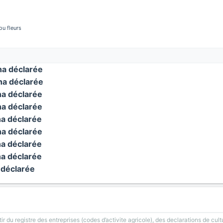
u fleurs
a déclarée
a déclarée
a déclarée
a déclarée
a déclarée
a déclarée
a déclarée
a déclarée
déclarée
ir du registre des entreprises (codes d’activite agricole), des declarations de cult