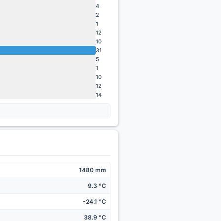
4
2
1
12
10
31
5
1
10
12
14
1480 mm
9.3 °C
-24.1 °C
38.9 °C