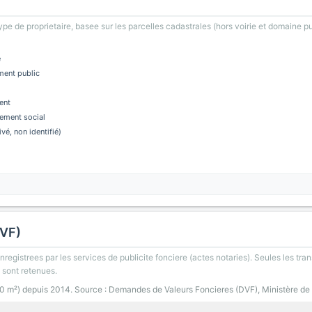
type de proprietaire, basee sur les parcelles cadastrales (hors voirie et domaine pu
e
ment public
ent
ement social
ivé, non identifié)
DVF)
registrees par les services de publicite fonciere (actes notaries). Seules les tran
 sont retenues.
00 m²) depuis 2014. Source : Demandes de Valeurs Foncieres (DVF), Ministère de