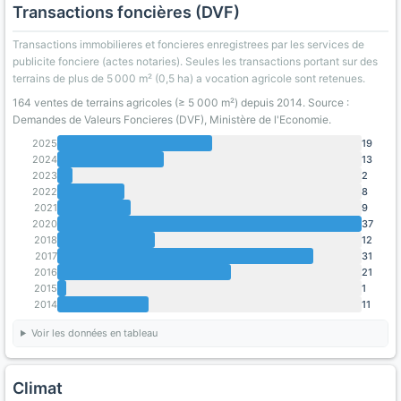
Transactions foncières (DVF)
Transactions immobilieres et foncieres enregistrees par les services de
publicite fonciere (actes notaries). Seules les transactions portant sur des
terrains de plus de 5 000 m² (0,5 ha) a vocation agricole sont retenues.
164 ventes de terrains agricoles (≥ 5 000 m²) depuis 2014. Source :
Demandes de Valeurs Foncieres (DVF), Ministère de l'Economie.
2025
19
2024
13
2023
2
2022
8
2021
9
2020
37
2018
12
2017
31
2016
21
2015
1
2014
11
Voir les données en tableau
Climat