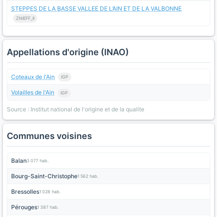
STEPPES DE LA BASSE VALLEE DE L’AIN ET DE LA VALBONNE
ZNIEFF_II
Appellations d'origine (INAO)
Coteaux de l'Ain
IGP
Volailles de l'Ain
IGP
Source : Institut national de l'origine et de la qualite
Communes voisines
Balan
3 077 hab.
Bourg-Saint-Christophe
1 562 hab.
Bressolles
1 028 hab.
Pérouges
1 387 hab.