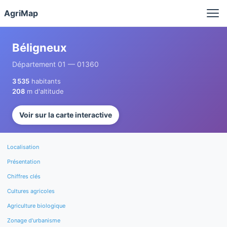
Panneau de gestion des cookies
AgriMap
Béligneux
Département 01 — 01360
3 535
habitants
208
m d'altitude
Voir sur la carte interactive
Localisation
Présentation
Chiffres clés
Cultures agricoles
Agriculture biologique
Zonage d'urbanisme