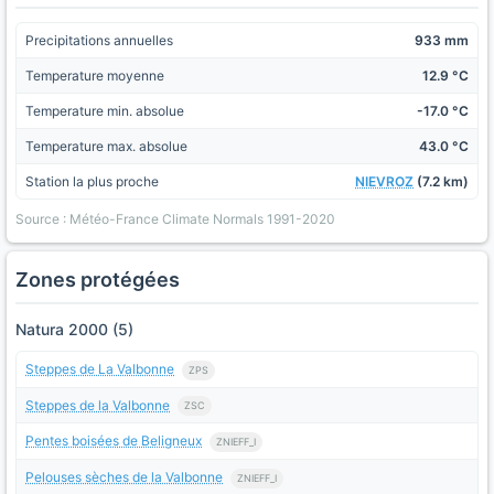
Precipitations annuelles
933 mm
Temperature moyenne
12.9 °C
Temperature min. absolue
-17.0 °C
Temperature max. absolue
43.0 °C
Station la plus proche
NIEVROZ
(7.2 km)
Source : Météo-France Climate Normals 1991-2020
Zones protégées
Natura 2000 (5)
Steppes de La Valbonne
ZPS
Steppes de la Valbonne
ZSC
Pentes boisées de Beligneux
ZNIEFF_I
Pelouses sèches de la Valbonne
ZNIEFF_I