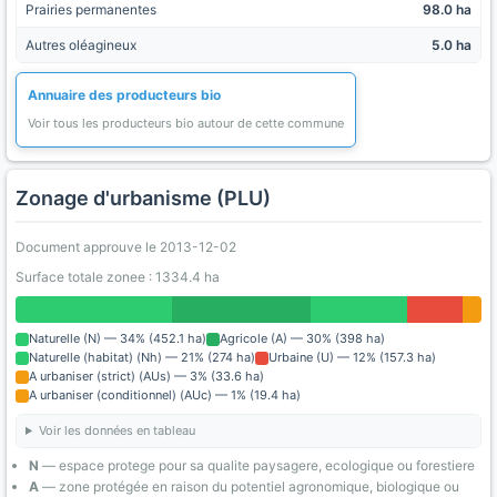
Prairies permanentes
98.0 ha
Autres oléagineux
5.0 ha
Annuaire des producteurs bio
Voir tous les producteurs bio autour de cette commune
Zonage d'urbanisme (PLU)
Document approuve le 2013-12-02
Surface totale zonee : 1334.4 ha
Naturelle (N) — 34% (452.1 ha)
Agricole (A) — 30% (398 ha)
Naturelle (habitat) (Nh) — 21% (274 ha)
Urbaine (U) — 12% (157.3 ha)
A urbaniser (strict) (AUs) — 3% (33.6 ha)
A urbaniser (conditionnel) (AUc) — 1% (19.4 ha)
Voir les données en tableau
N
— espace protege pour sa qualite paysagere, ecologique ou forestiere
A
— zone protégée en raison du potentiel agronomique, biologique ou