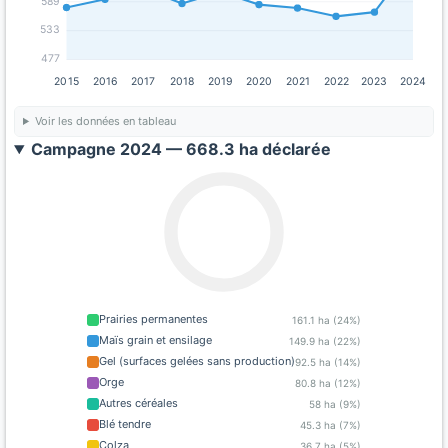
589
533
477
2015
2016
2017
2018
2019
2020
2021
2022
2023
2024
Voir les données en tableau
Campagne 2024 — 668.3 ha déclarée
Prairies permanentes
161.1 ha (24%)
Maïs grain et ensilage
149.9 ha (22%)
Gel (surfaces gelées sans production)
92.5 ha (14%)
Orge
80.8 ha (12%)
Autres céréales
58 ha (9%)
Blé tendre
45.3 ha (7%)
Colza
36.7 ha (5%)