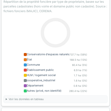
Répartition de la propriété foncière par type de proprietaire, basee sur les
parcelles cadastrales (hors voirie et domaine public non cadastre). Source :
fichiers fonciers (MAJIC), CEREMA.
Conservatoire d'espaces naturels
737.7 ha (59%)
État
168.5 ha (13%)
Commune
60.4 ha (5%)
Établissement public
6.9 ha (1%)
HLM / logement social
1.7 ha (0%)
cooperative_industriel
1.6 ha (0%)
Département
0.8 ha (0%)
Autres (privé, non identifié)
280.4 ha (22%)
Voir les données en tableau