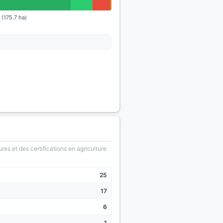
(175.7 ha)
ures et des certifications en agriculture
25
17
6
1