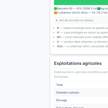
Naturelle (N) — 61% (2908.3 ha)
Agric
A urbaniser (strict) (AUs) — 0% (10.2 ha)
Voir les données en tableau
N
— espace protege pour sa qualite pa
A
— zone protégée en raison du poten
Nh
— zone naturelle avec habitat diff
U
— secteur deja urbanise ou desserv
AUs
— a urbaniser strict, necessite u
Exploitations agricoles
Etablissements agricoles identifies a part
biologique.
Total
Grandes cultures
Élevage
Polyculture-élevage