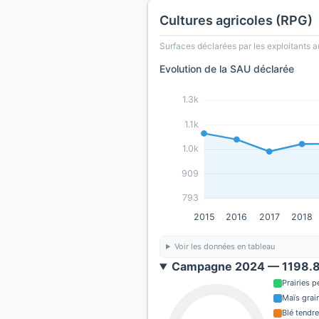
Cultures agricoles (RPG)
Surfaces déclarées par les exploitants a
Evolution de la SAU déclarée
1.3k
1.1k
1.0k
909
793
2015
2016
2017
2018
Voir les données en tableau
Campagne 2024 — 1198.8 
Prairies 
Maïs grain
Blé tendre