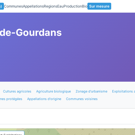
a)
Communes
Appellations
Regions
Eau
Production
Bio
Sur mesure
-de-Gourdans
Cultures agricoles
Agriculture biologique
Zonage d'urbanisme
Exploitations 
nes protégées
Appellations d'origine
Communes voisines
🚜 Exploitations