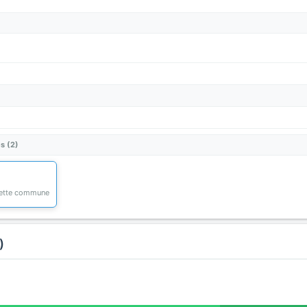
s (2)
 cette commune
)