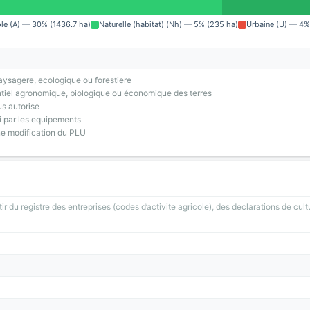
ole (A) — 30% (1436.7 ha)
Naturelle (habitat) (Nh) — 5% (235 ha)
Urbaine (U) — 4% 
ysagere, ecologique ou forestiere
tiel agronomique, biologique ou économique des terres
us autorise
i par les equipements
ne modification du PLU
ir du registre des entreprises (codes d’activite agricole), des declarations de cult