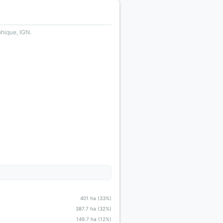
phique, IGN.
401 ha (33%)
387.7 ha (32%)
149.7 ha (12%)