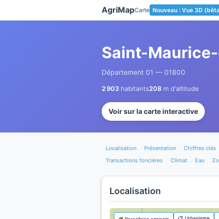
Panneau de gestion des cookies
AgriMap
Carte
Nouveau : Vue 3D (bêt
Saint-Maurice
Département 01 — 01800
2 903
habitants
208
m d'altitude
Voir sur la carte interactive
Localisation
Présentation
Chiffres clés
Transactions foncières
Climat
Eau
Zo
Localisation
📋 Urbanisme
🌾 Parcellaire agricole