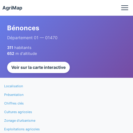
Panneau de gestion des cookies
AgriMap
Bénonces
Département 01 — 01470
311
habitants
652
m d'altitude
Voir sur la carte interactive
Localisation
Présentation
Chiffres clés
Cultures agricoles
Zonage d'urbanisme
Exploitations agricoles