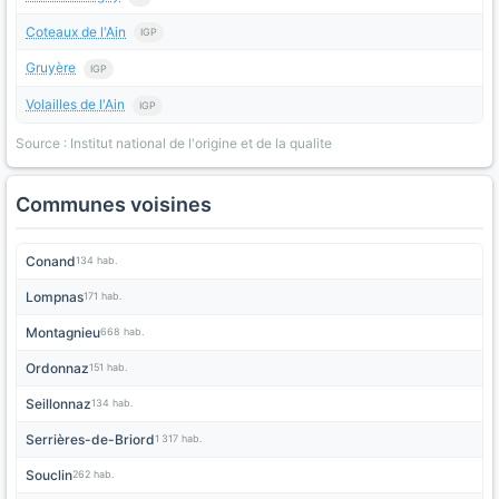
Coteaux de l'Ain
IGP
Gruyère
IGP
Volailles de l'Ain
IGP
Source : Institut national de l'origine et de la qualite
Communes voisines
Conand
134 hab.
Lompnas
171 hab.
Montagnieu
668 hab.
Ordonnaz
151 hab.
Seillonnaz
134 hab.
Serrières-de-Briord
1 317 hab.
Souclin
262 hab.