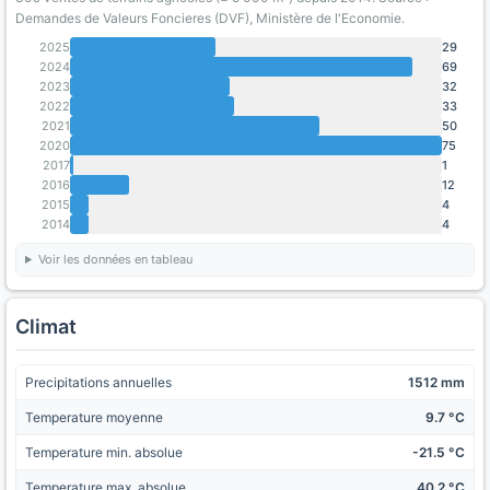
Demandes de Valeurs Foncieres (DVF), Ministère de l'Economie.
2025
29
2024
69
2023
32
2022
33
2021
50
2020
75
2017
1
2016
12
2015
4
2014
4
Voir les données en tableau
Climat
Precipitations annuelles
1512 mm
Temperature moyenne
9.7 °C
Temperature min. absolue
-21.5 °C
Temperature max. absolue
40.2 °C