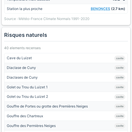
Station la plus proche
BENONCES
(2.7 km)
Source : Météo-France Climate Normals 1991-2020
Risques naturels
40 elements recenses
Cave du Luizet
cavite
Diaclase de Cuny
cavite
Diaclases de Cuny
cavite
Golet ou Trou du Luizet 1
cavite
Golet ou Trou du Luizet 2
cavite
Gouffre de Portes ou grotte des Premières Neiges
cavite
Gouffre des Chartreux
cavite
Gouffre des Permières Neiges
cavite