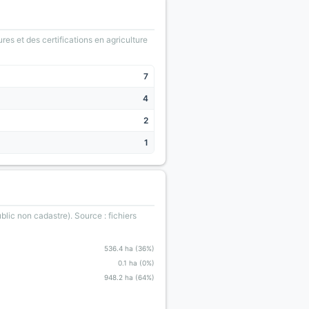
ures et des certifications en agriculture
7
4
2
1
blic non cadastre). Source : fichiers
536.4 ha (36%)
0.1 ha (0%)
948.2 ha (64%)