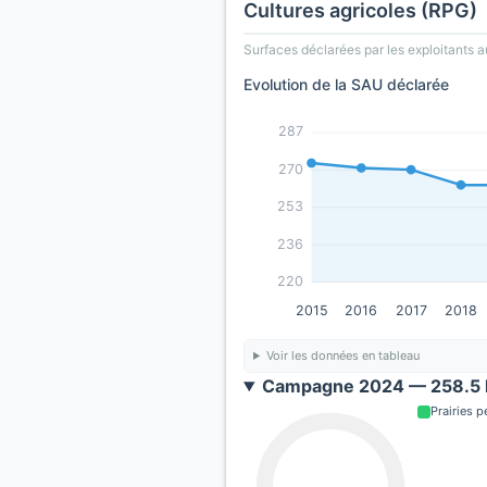
Cultures agricoles (RPG)
Surfaces déclarées par les exploitants a
Evolution de la SAU déclarée
287
270
253
236
220
2015
2016
2017
2018
Voir les données en tableau
Campagne 2024 — 258.5 h
Prairies 