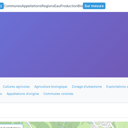
a)
Communes
Appellations
Regions
Eau
Production
Bio
Sur mesure
Cultures agricoles
Agriculture biologique
Zonage d'urbanisme
Exploitations 
es
Appellations d'origine
Communes voisines
🚜 Exploitations