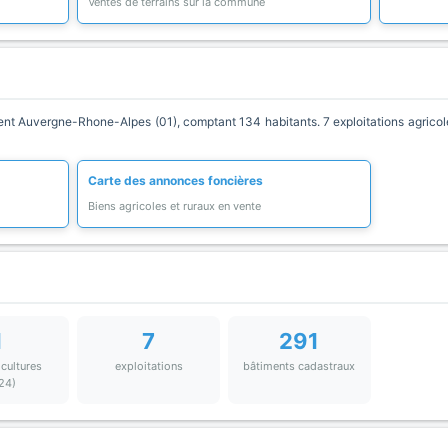
Ventes de terrains sur la commune
Auvergne-Rhone-Alpes (01), comptant 134 habitants. 7 exploitations agricoles
Carte des annonces foncières
Biens agricoles et ruraux en vente
1
7
291
 cultures
exploitations
bâtiments cadastraux
24)