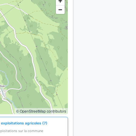
© OpenStreetMap contributors
exploitations agricoles (7)
xploitations sur la commune