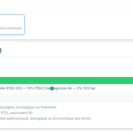
 cette commune
)
elle (POS) (03) — 15% (759.2 ha)
Agricole (A) — 2% (120 ha)
ysagere, ecologique ou forestiere
 POS, equivalent N)
tiel agronomique, biologique ou économique des terres