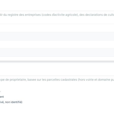
ir du registre des entreprises (codes d’activite agricole), des declarations de cult
type de proprietaire, basee sur les parcelles cadastrales (hors voirie et domaine pu
e
ent
ivé, non identifié)