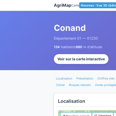
Panneau de gestion des cookies
AgriMap
Carte
Nouveau : Vue 3D (bêt
Conand
Département 01 — 01230
134
habitants
680
m d'altitude
Voir sur la carte interactive
Localisation
Présentation
Chiffres clés
Climat
Risques naturels
Zones protégé
Localisation
📋 Urbanisme
🌾 Parcellaire agricole