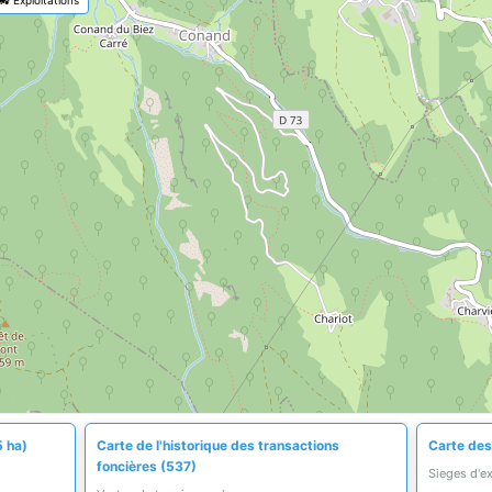
5 ha)
Carte de l'historique des transactions
Carte des 
foncières (537)
Sieges d'e