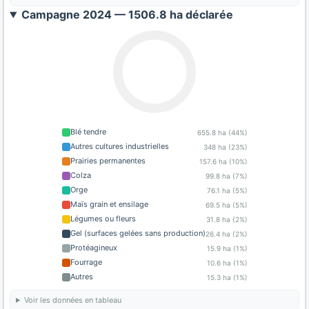
Campagne 2024 — 1506.8 ha déclarée
Blé tendre
655.8 ha (44%)
Autres cultures industrielles
348 ha (23%)
Prairies permanentes
157.6 ha (10%)
Colza
99.8 ha (7%)
Orge
76.1 ha (5%)
Maïs grain et ensilage
69.5 ha (5%)
Légumes ou fleurs
31.8 ha (2%)
Gel (surfaces gelées sans production)
26.4 ha (2%)
Protéagineux
15.9 ha (1%)
Fourrage
10.6 ha (1%)
Autres
15.3 ha (1%)
Voir les données en tableau