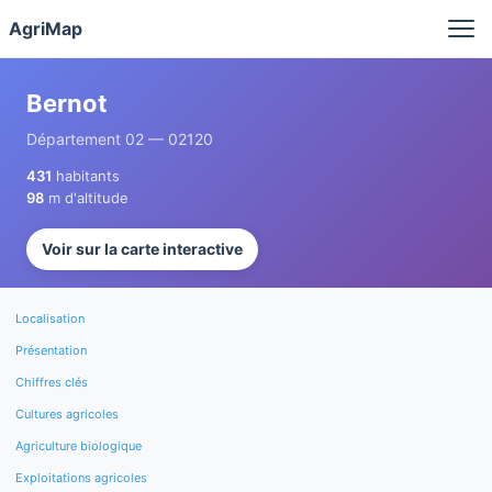
Panneau de gestion des cookies
AgriMap
Bernot
Département 02 — 02120
431
habitants
98
m d'altitude
Voir sur la carte interactive
Localisation
Présentation
Chiffres clés
Cultures agricoles
Agriculture biologique
Exploitations agricoles