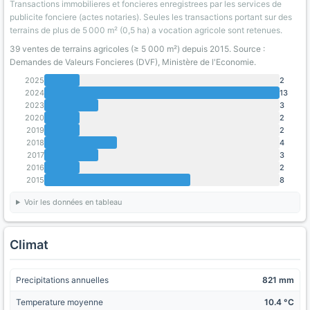
Transactions immobilieres et foncieres enregistrees par les services de
publicite fonciere (actes notaries). Seules les transactions portant sur des
terrains de plus de 5 000 m² (0,5 ha) a vocation agricole sont retenues.
39 ventes de terrains agricoles (≥ 5 000 m²) depuis 2015. Source :
Demandes de Valeurs Foncieres (DVF), Ministère de l'Economie.
2025
2
2024
13
2023
3
2020
2
2019
2
2018
4
2017
3
2016
2
2015
8
Voir les données en tableau
Climat
Precipitations annuelles
821 mm
Temperature moyenne
10.4 °C