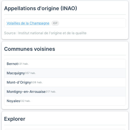
Appellations d'origine (INAO)
Volailles de la Champagne
IGP
Source : Institut national de l'origine et de la qualite
Communes voisines
Bernot
431 hab.
Macquigny
357 hab.
Mont-d'Origny
839 hab.
Montigny-en-Arrouaise
317 hab.
Noyales
132 hab.
Explorer