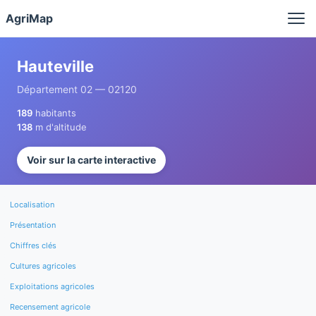
Panneau de gestion des cookies
AgriMap
Hauteville
Département 02 — 02120
189
habitants
138
m d'altitude
Voir sur la carte interactive
Localisation
Présentation
Chiffres clés
Cultures agricoles
Exploitations agricoles
Recensement agricole