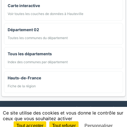
Carte interactive
Voir toutes les couches de données à Hauteville
Département 02
Toutes les communes du département
Tous les départements
Index des communes par département
Hauts-de-France
Fiche de la région
AgriMap — Données agricoles ouvertes
|
Carte
|
Communes
|
Ce site utilise des cookies et vous donne le contrôle sur
Appellations
|
Regions
|
Cultures
|
Zones protégées
|
Forets
|
ceux que vous souhaitez activer
Littoral
|
Espaces naturels
|
Statistiques
|
Contact
|
Mentions légales
|
Confidentialite
|
CGU
|
CGV
|
Cookies
Tout accepter
Tout refuser
Personnaliser