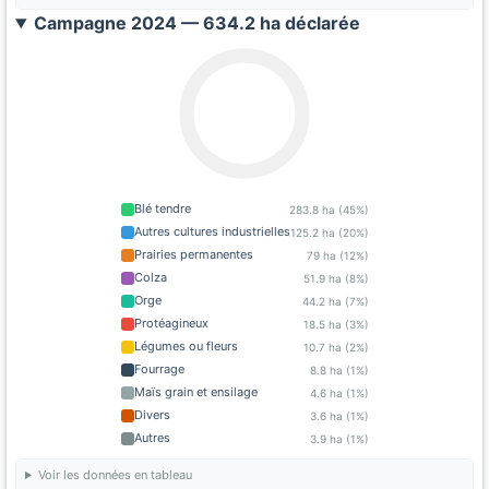
Campagne 2024 — 634.2 ha déclarée
Blé tendre
283.8 ha (45%)
Autres cultures industrielles
125.2 ha (20%)
Prairies permanentes
79 ha (12%)
Colza
51.9 ha (8%)
Orge
44.2 ha (7%)
Protéagineux
18.5 ha (3%)
Légumes ou fleurs
10.7 ha (2%)
Fourrage
8.8 ha (1%)
Maïs grain et ensilage
4.6 ha (1%)
Divers
3.6 ha (1%)
Autres
3.9 ha (1%)
Voir les données en tableau