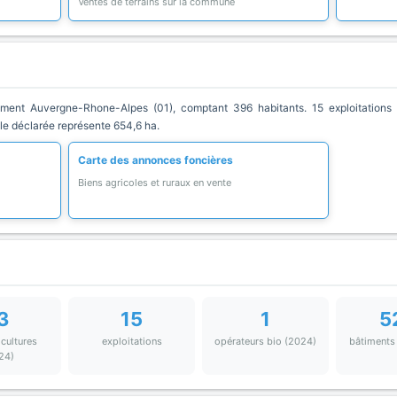
Ventes de terrains sur la commune
nt Auvergne-Rhone-Alpes (01), comptant 396 habitants. 15 exploitations a
ole déclarée représente 654,6 ha.
Carte des annonces foncières
Biens agricoles et ruraux en vente
3
15
1
5
 cultures
exploitations
opérateurs bio (2024)
bâtiments
24)