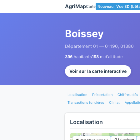
Panneau de gestion des cookies
AgriMap
Carte
Nouveau : Vue 3D (bêt
Boissey
Département 01 — 01190, 01380
396
habitants
198
m d'altitude
Voir sur la carte interactive
Localisation
Présentation
Chiffres clés
Transactions foncières
Climat
Appellati
Localisation
📋 Urbanisme
🌾 Parcellaire agricole