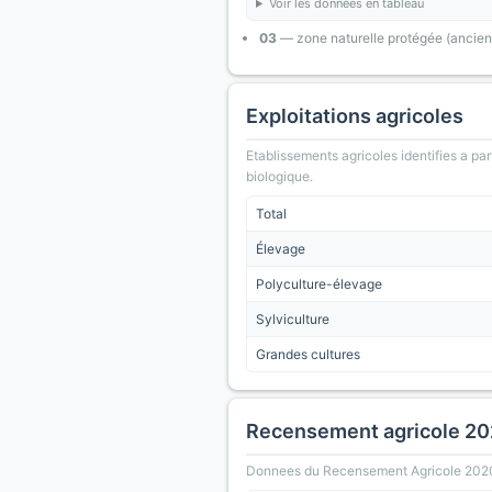
Voir les données en tableau
03
— zone naturelle protégée (ancien
Exploitations agricoles
Etablissements agricoles identifies a part
biologique.
Total
Élevage
Polyculture-élevage
Sylviculture
Grandes cultures
Recensement agricole 2
Donnees du Recensement Agricole 2020 (A