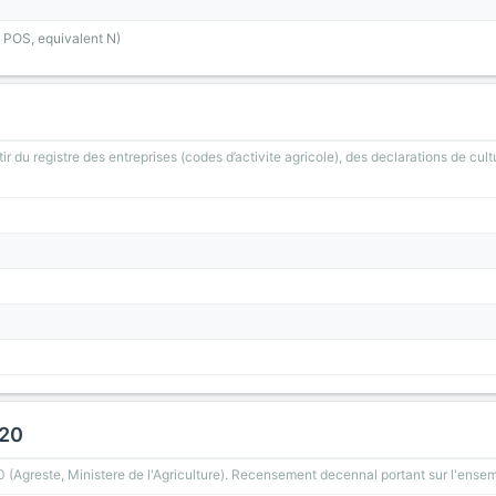
 POS, equivalent N)
ir du registre des entreprises (codes d’activite agricole), des declarations de cult
020
greste, Ministere de l'Agriculture). Recensement decennal portant sur l'ensemb