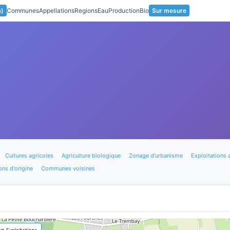
a)
Communes
Appellations
Regions
Eau
Production
Bio
Sur mesure
Cultures agricoles
Agriculture biologique
Zonage d'urbanisme
Exploitations 
ons d'origine
Communes voisines
🚜 Exploitations