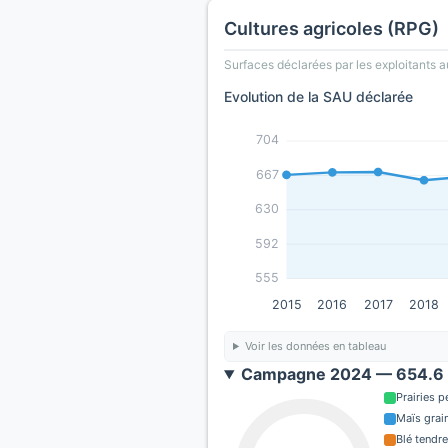
Cultures agricoles (RPG)
Surfaces déclarées par les exploitants a
Evolution de la SAU déclarée
704
667
630
592
555
2015
2016
2017
2018
Voir les données en tableau
Campagne 2024 — 654.6 
Prairies 
Maïs grain
Blé tendre