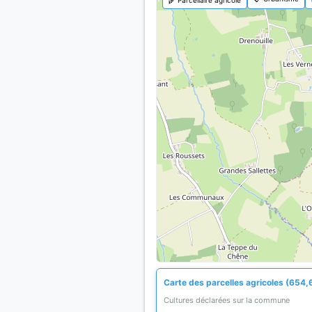
Carte des parcelles agricoles (654,
Cultures déclarées sur la commune