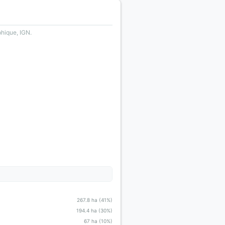
phique, IGN.
267.8 ha (41%)
194.4 ha (30%)
67 ha (10%)