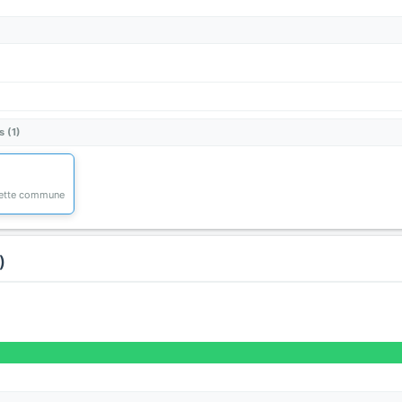
s (1)
 cette commune
)
)