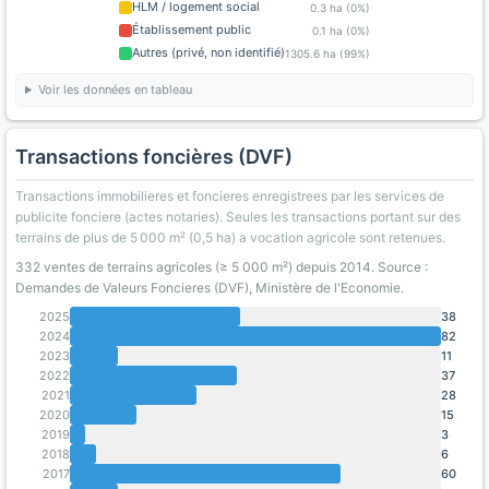
HLM / logement social
0.3 ha (0%)
Établissement public
0.1 ha (0%)
Autres (privé, non identifié)
1305.6 ha (99%)
Voir les données en tableau
Transactions foncières (DVF)
Transactions immobilieres et foncieres enregistrees par les services de
publicite fonciere (actes notaries). Seules les transactions portant sur des
terrains de plus de 5 000 m² (0,5 ha) a vocation agricole sont retenues.
332 ventes de terrains agricoles (≥ 5 000 m²) depuis 2014. Source :
Demandes de Valeurs Foncieres (DVF), Ministère de l'Economie.
2025
38
2024
82
2023
11
2022
37
2021
28
2020
15
2019
3
2018
6
2017
60