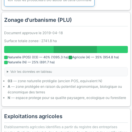
Voir tous les producteurs bio autour de cette commune
Zonage d'urbanisme (PLU)
Document approuve le 2019-04-18
Surface totale zonee : 2741.8 ha
Naturelle (POS) (03) — 40% (1095.3 ha)
Agricole (A) — 35% (954.8 ha)
Naturelle (N) — 25% (691.7 ha)
Voir les données en tableau
03
— zone naturelle protégée (ancien POS, equivalent N)
A
— zone protégée en raison du potentiel agronomique, biologique ou
économique des terres
N
— espace protege pour sa qualite paysagere, ecologique ou forestiere
Exploitations agricoles
Etablissements agricoles identifies a partir du registre des entreprises