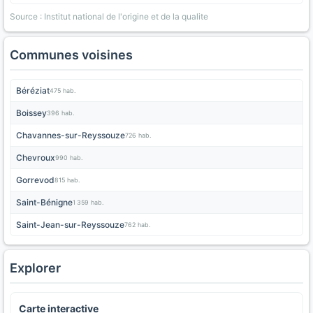
Source : Institut national de l'origine et de la qualite
Communes voisines
Béréziat
475 hab.
Boissey
396 hab.
Chavannes-sur-Reyssouze
726 hab.
Chevroux
990 hab.
Gorrevod
815 hab.
Saint-Bénigne
1 359 hab.
Saint-Jean-sur-Reyssouze
762 hab.
Explorer
Carte interactive