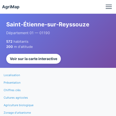
Panneau de gestion des cookies
AgriMap
Saint-Étienne-sur-Reyssouze
Département 01 — 01190
572
habitants
200
m d'altitude
Voir sur la carte interactive
Localisation
Présentation
Chiffres clés
Cultures agricoles
Agriculture biologique
Zonage d'urbanisme