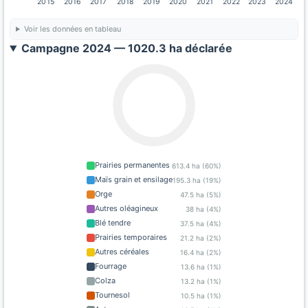
2015
2016
2017
2018
2019
2020
2021
2022
2023
2024
Voir les données en tableau
Campagne 2024 — 1020.3 ha déclarée
Prairies permanentes
613.4 ha (60%)
Maïs grain et ensilage
195.3 ha (19%)
Orge
47.5 ha (5%)
Autres oléagineux
38 ha (4%)
Blé tendre
37.5 ha (4%)
Prairies temporaires
21.2 ha (2%)
Autres céréales
16.4 ha (2%)
Fourrage
13.6 ha (1%)
Colza
13.2 ha (1%)
Tournesol
10.5 ha (1%)