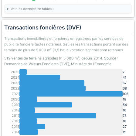
Voir les données en tableau
Transactions foncières (DVF)
Transactions immobilieres et foncieres enregistrees par les services de
publicite fonciere (actes notaries). Seules les transactions portant sur des
terrains de plus de 5 000 m² (0,5 ha) a vocation agricole sont retenues.
519 ventes de terrains agricoles (≥ 5 000 m²) depuis 2014. Source :
Demandes de Valeurs Foncieres (DVF), Ministère de l'Economie.
2025
7
2024
41
2023
67
2022
68
2021
106
2020
18
2019
54
2018
16
2017
78
2016
18
2015
27
2014
19