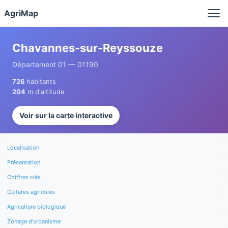
Panneau de gestion des cookies
AgriMap
Chavannes-sur-Reyssouze
Département 01 — 01190
726
habitants
204
m d'altitude
Voir sur la carte interactive
Localisation
Présentation
Chiffres clés
Cultures agricoles
Agriculture biologique
Zonage d'urbanisme