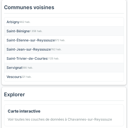
Communes voisines
Arbigny
462 hab.
Saint-Bénigne
1 359 hab.
Saint-Étienne-sur-Reyssouze
572 hab.
Saint-Jean-sur-Reyssouze
762 hab.
Saint-Trivier-de-Courtes
1 125 hab.
Servignat
186 hab.
Vescours
221 hab.
Explorer
Carte interactive
Voir toutes les couches de données à Chavannes-sur-Reyssouze