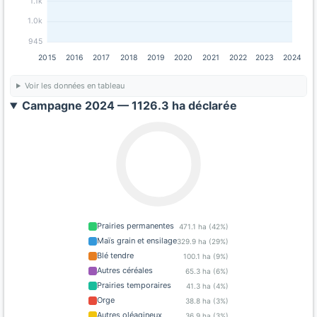
1.1k
1.0k
945
2015
2016
2017
2018
2019
2020
2021
2022
2023
2024
Voir les données en tableau
Campagne 2024 — 1126.3 ha déclarée
Prairies permanentes
471.1 ha (42%)
Maïs grain et ensilage
329.9 ha (29%)
Blé tendre
100.1 ha (9%)
Autres céréales
65.3 ha (6%)
Prairies temporaires
41.3 ha (4%)
Orge
38.8 ha (3%)
Autres oléagineux
36.9 ha (3%)