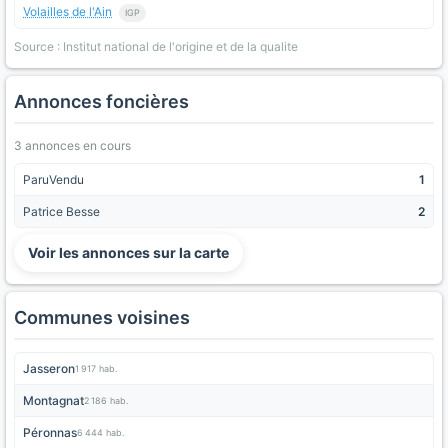
Volailles de l'Ain
IGP
Source : Institut national de l'origine et de la qualite
Annonces foncières
3 annonces en cours
ParuVendu
1
Patrice Besse
2
Voir les annonces sur la carte
Communes voisines
Jasseron
1 917 hab.
Montagnat
2 186 hab.
Péronnas
6 444 hab.