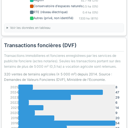
Région
52.7 ha (2%)
Conservatoire d'espaces naturels
0.5 ha (0%)
RTE (réseau électrique)
0.4 ha (0%)
Autres (privé, non identifié)
1333 ha (61%)
Voir les données en tableau
Transactions foncières (DVF)
Transactions immobilieres et foncieres enregistrees par les services de
publicite fonciere (actes notaries). Seules les transactions portant sur des
terrains de plus de 5 000 m² (0,5 ha) a vocation agricole sont retenues.
320 ventes de terrains agricoles (≥ 5 000 m²) depuis 2014. Source :
Demandes de Valeurs Foncieres (DVF), Ministère de l'Economie.
2025
8
2024
47
2023
29
2022
6
2021
14
2020
9
2019
20
2018
54