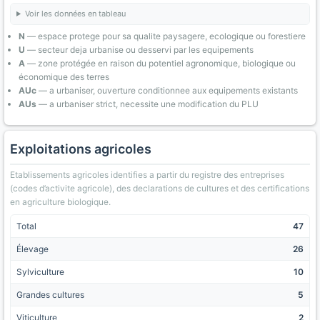
Voir les données en tableau
N
— espace protege pour sa qualite paysagere, ecologique ou forestiere
U
— secteur deja urbanise ou desservi par les equipements
A
— zone protégée en raison du potentiel agronomique, biologique ou
économique des terres
AUc
— a urbaniser, ouverture conditionnee aux equipements existants
AUs
— a urbaniser strict, necessite une modification du PLU
Exploitations agricoles
Etablissements agricoles identifies a partir du registre des entreprises
(codes d’activite agricole), des declarations de cultures et des certifications
en agriculture biologique.
Total
47
Élevage
26
Sylviculture
10
Grandes cultures
5
Viticulture
2