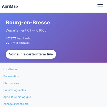
Panneau de gestion des cookies
AgriMap
Bourg-en-Bresse
Département 01 — 01000
42 372
habitants
226
m d'altitude
Voir sur la carte interactive
Localisation
Présentation
Chiffres clés
Cultures agricoles
Agriculture biologique
Zonage d'urbanisme