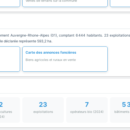
Ventes de terrains sur la commune
ent Auvergne-Rhone-Alpes (01), comptant 6 444 habitants. 23 exploitations 
ole déclarée représente 593,2 ha.
Carte des annonces foncières
Biens agricoles et ruraux en vente
2
23
7
5 
 cultures
exploitations
opérateurs bio (2024)
bâtiments
24)