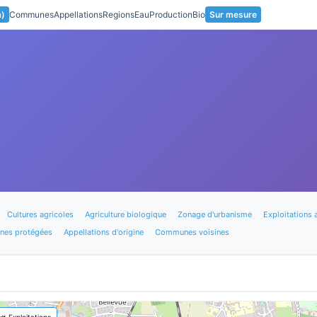
a)
Communes
Appellations
Regions
Eau
Production
Bio
Sur mesure
Cultures agricoles
Agriculture biologique
Zonage d'urbanisme
Exploitations 
nes protégées
Appellations d'origine
Communes voisines
🚜 Exploitations