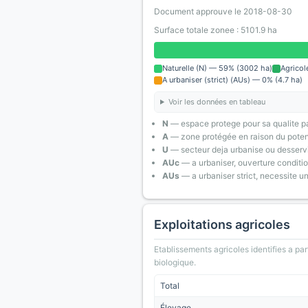
Document approuve le 2018-08-30
Surface totale zonee : 5101.9 ha
Naturelle (N) — 59% (3002 ha)
Agricol
A urbaniser (strict) (AUs) — 0% (4.7 ha)
Voir les données en tableau
N
— espace protege pour sa qualite pa
A
— zone protégée en raison du poten
U
— secteur deja urbanise ou desserv
AUc
— a urbaniser, ouverture conditi
AUs
— a urbaniser strict, necessite u
Exploitations agricoles
Etablissements agricoles identifies a part
biologique.
Total
Élevage