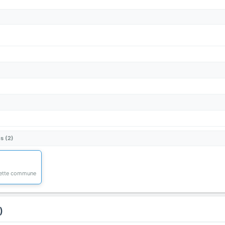
s (2)
 cette commune
)