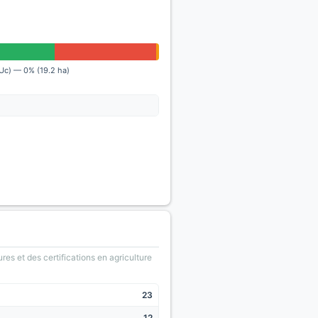
AUc) — 0% (19.2 ha)
ures et des certifications en agriculture
23
12