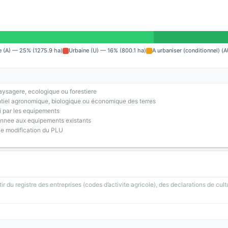
e (A) — 25% (1275.9 ha)
Urbaine (U) — 16% (800.1 ha)
A urbaniser (conditionnel) (
ysagere, ecologique ou forestiere
tiel agronomique, biologique ou économique des terres
i par les equipements
onnee aux equipements existants
ne modification du PLU
ir du registre des entreprises (codes d’activite agricole), des declarations de cult