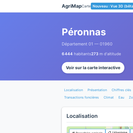
Panneau de gestion des cookies
AgriMap
Carte
Nouveau : Vue 3D (bêt
Péronnas
Département 01 — 01960
6 444
habitants
273
m d'altitude
Voir sur la carte interactive
Localisation
Présentation
Chiffres clés
Transactions foncières
Climat
Eau
Zo
Localisation
📋 Urbanisme
🌾 Parcellaire agricole