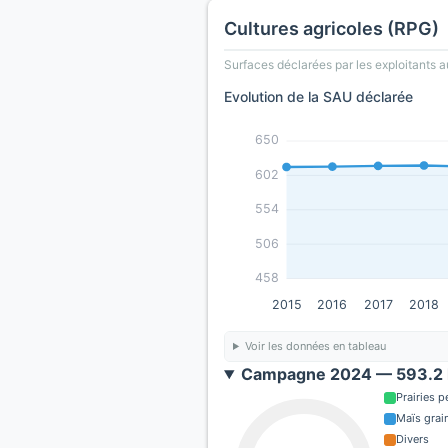
Cultures agricoles (RPG)
Surfaces déclarées par les exploitants a
Evolution de la SAU déclarée
650
602
554
506
458
2015
2016
2017
2018
Voir les données en tableau
Campagne 2024 — 593.2 
Prairies 
Maïs grain
Divers