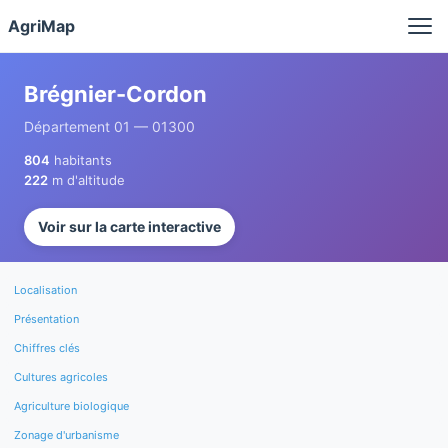
Panneau de gestion des cookies
AgriMap
Brégnier-Cordon
Département 01 — 01300
804
habitants
222
m d'altitude
Voir sur la carte interactive
Localisation
Présentation
Chiffres clés
Cultures agricoles
Agriculture biologique
Zonage d'urbanisme