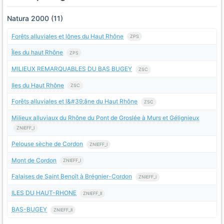
Natura 2000 (11)
Forêts alluviales et lônes du Haut Rhône
ZPS
Îles du haut Rhône
ZPS
MILIEUX REMARQUABLES DU BAS BUGEY
ZSC
Iles du Haut Rhône
ZSC
Forêts alluviales et l&#39;âne du Haut Rhône
ZSC
Milieux alluviaux du Rhône du Pont de Groslée à Murs et Gélignieux
ZNIEFF_I
Pelouse sèche de Cordon
ZNIEFF_I
Mont de Cordon
ZNIEFF_I
Falaises de Saint Benoît à Brégnier-Cordon
ZNIEFF_I
ILES DU HAUT-RHONE
ZNIEFF_II
BAS-BUGEY
ZNIEFF_II