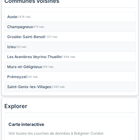
Communes voisines
Aoste
2 876 hab.
Champagneux
675 hab.
Groslée-Saint-Benoit
1 227 hab.
Izieu
225 hab.
Les Avenières Veyrins-Thuellin
7 698 hab.
Murs-et-Gélignieux
239 hab.
Prémeyzel
244 hab.
Saint-Genix-les-Villages
3 095 hab.
Explorer
Carte interactive
Voir toutes les couches de données à Brégnier-Cordon