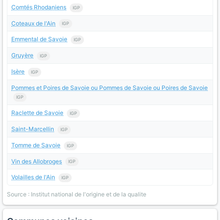
Comtés Rhodaniens
IGP
Coteaux de l'Ain
IGP
Emmental de Savoie
IGP
Gruyère
IGP
Isère
IGP
Pommes et Poires de Savoie ou Pommes de Savoie ou Poires de Savoie
IGP
Raclette de Savoie
IGP
Saint-Marcellin
IGP
Tomme de Savoie
IGP
Vin des Allobroges
IGP
Volailles de l'Ain
IGP
Source : Institut national de l'origine et de la qualite