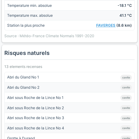
Temperature min. absolue
-18.1 °C
Temperature max. absolue
41.1 °C
Station la plus proche
FAVERGES
(8.6 km)
Source : Météo-France Climate Normals 1991-2020
Risques naturels
13 elements recenses
Abri du Gland No 1
cavite
Abri du Gland No 2
cavite
Abri sous Roche de la Lince No 1
cavite
Abri sous Roche de la Lince No 2
cavite
Abri sous Roche de la Lince No 3
cavite
Abri sous Roche de la Lince No 4
cavite
Grotte à Durand
cavite