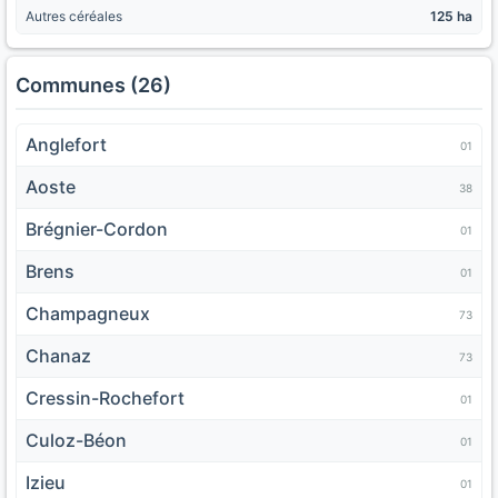
Autres céréales
125 ha
Communes (26)
Anglefort
01
Aoste
38
Brégnier-Cordon
01
Brens
01
Champagneux
73
Chanaz
73
Cressin-Rochefort
01
Culoz-Béon
01
Izieu
01