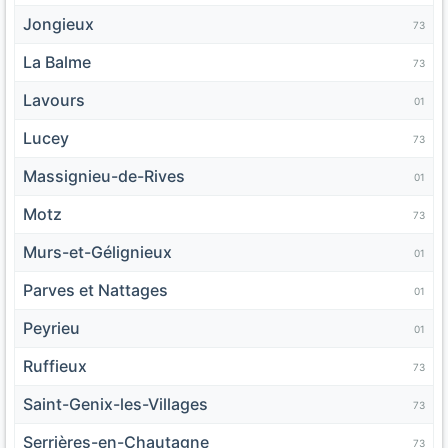
Jongieux
73
La Balme
73
Lavours
01
Lucey
73
Massignieu-de-Rives
01
Motz
73
Murs-et-Gélignieux
01
Parves et Nattages
01
Peyrieu
01
Ruffieux
73
Saint-Genix-les-Villages
73
Serrières-en-Chautagne
73