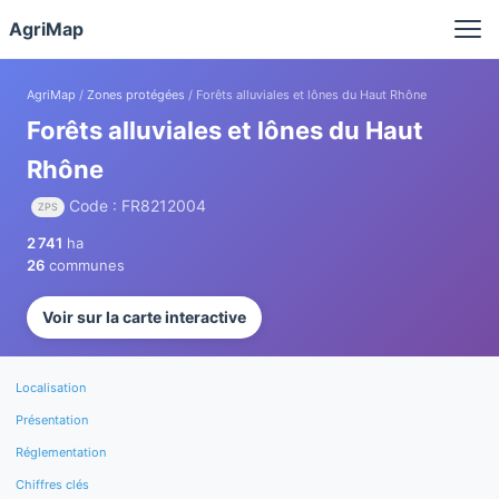
Panneau de gestion des cookies
AgriMap
AgriMap
/
Zones protégées
/ Forêts alluviales et lônes du Haut Rhône
Forêts alluviales et lônes du Haut
Rhône
Code : FR8212004
ZPS
2 741
ha
26
communes
Voir sur la carte interactive
Localisation
Présentation
Réglementation
Chiffres clés