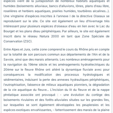
espèces vient de la juxtaposition de nombreux habitats aquatiques et
humides (boisements alluviaux, bancs d'alluvions, lônes, plans d'eau libre,
roselières et herbiers aquatiques, prairies humides, tourbières alcalines...).
Une vingtaine d'espèces inscrites à l'annexe I de la directive Oiseaux se
reproduisent sur le site. Ce site est également un lieu d'hivernage très
intéressant pour plusieurs espèces d'oiseaux d'eau en lien avec le Lac du
Bourget et les plans d’eau périphériques. Par ailleurs, le site est également
inscrit dans le réseau Natura 2000 en tant que Zone Spéciale de
Conservation (ZSC).
Entre Alpes et Jura, cette zone comprend le cours du Rhône pris en compte
sur la totalité de son parcours commun aux départements de l'Ain et de la
Savoie, ainsi que des marais attenants. Les nombreux aménagements pour
la navigation du 19ème siècle et les aménagements hydroélectriques du
20ème sur le fleuve Rhône ont altéré la dynamique fluviale avec pour
conséquences la modification des processus hydrologiques et
sédimentaires, induisant la perte des annexes hydrauliques périphériques,
l'eutrophisation, l’absence de milieux aquatiques pionniers, la dégradation
de la vie aquatique du fleuve... L’incision du lit du fleuve et de la nappe
phréatique associée ont provoqué : - une évolution du cortège des
boisements rivulaires et des forêts alluviales situées sur les grandes îles,
sur lesquelles se sont également développées les peupleraies et les
espèces exotiques envahissantes, - l’atterrissement des marais de la plaine