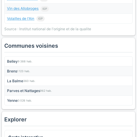
Vin des Allobroges
IGP
Volailles de l'Ain
IGP
Source : Institut national de l'origine et de la qualite
Communes voisines
Belley
9 388 hab.
Brens
1 123 hab.
La Balme
360 hab.
Parves et Nattages
962 hab.
Yenne
3 026 hab.
Explorer