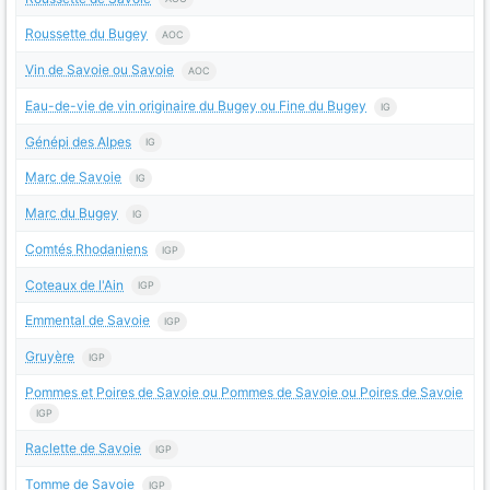
Roussette du Bugey
AOC
Vin de Savoie ou Savoie
AOC
Eau-de-vie de vin originaire du Bugey ou Fine du Bugey
IG
Génépi des Alpes
IG
Marc de Savoie
IG
Marc du Bugey
IG
Comtés Rhodaniens
IGP
Coteaux de l'Ain
IGP
Emmental de Savoie
IGP
Gruyère
IGP
Pommes et Poires de Savoie ou Pommes de Savoie ou Poires de Savoie
IGP
Raclette de Savoie
IGP
Tomme de Savoie
IGP