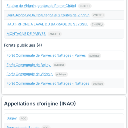
Falaise de Virignin, grottes de Pierre-Châtel
ZNIEFF_I
Haut-Rhône de la Chautagne aux chutes de Virignin
ZNIEFF_I
HAUT-RHONE A L’AVAL DU BARRAGE DE SEYSSEL
ZNIEFF_II
MONTAGNE DE PARVES
ZNIEFF_II
Forets publiques (4)
Forêt Communale de Parves et Nattages - Parves
publique
Forêt Communale de Belley
publique
Forêt Communale de Virignin
publique
Forêt Communale de Parves et Nattages - Nattages
publique
Appellations d'origine (INAO)
Bugey
AOC
Roussette de Savoie
AOC