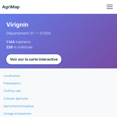
Panneau de gestion des cookies
AgriMap
Virignin
Département 01 — 01300
1 144
habitants
226
m d'altitude
Voir sur la carte interactive
Localisation
Présentation
Chiffres clés
Cultures agricoles
Agriculture biologique
Zonage d'urbanisme