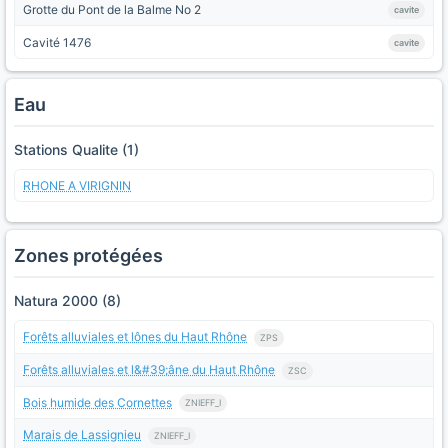
Grotte du Pont de la Balme No 2
cavite
Cavité 1476
cavite
Eau
Stations Qualite (1)
RHONE A VIRIGNIN
Zones protégées
Natura 2000 (8)
Forêts alluviales et lônes du Haut Rhône
ZPS
Forêts alluviales et l&#39;âne du Haut Rhône
ZSC
Bois humide des Cornettes
ZNIEFF_I
Marais de Lassignieu
ZNIEFF_I